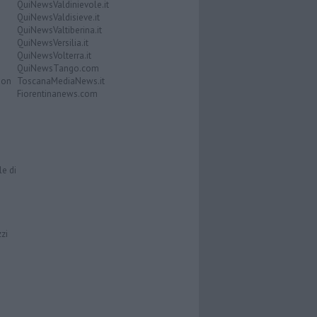
QuiNewsValdinievole.it
QuiNewsValdisieve.it
QuiNewsValtiberina.it
QuiNewsVersilia.it
QuiNewsVolterra.it
QuiNewsTango.com
Don
ToscanaMediaNews.it
Fiorentinanews.com
le di
zzi