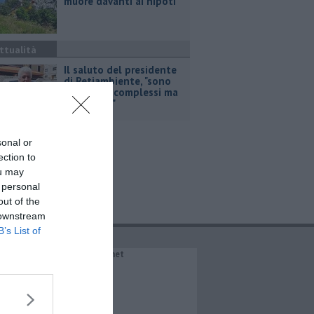
muore davanti ai nipoti
ttualità
Il saluto del presidente
di Retiambiente, "sono
stati anni complessi ma
di crescita"
sonal or
ection to
ou may
 personal
out of the
 downstream
B’s List of
IL NETWORK QuiNews.net
QuiNewsAbetone.it
QuiNewsAmiata.it
QuiNewsAnimali.it
QuiNewsArezzo.it