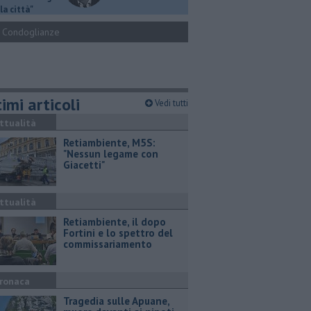
la città"
Condoglianze
imi articoli
Vedi tutti
ttualità
Retiambiente, M5S:
"Nessun legame con
Giacetti"
ttualità
Retiambiente, il dopo
Fortini e lo spettro del
commissariamento
ronaca
Tragedia sulle Apuane,