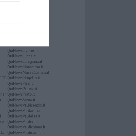
QuiNewsCasentino.it
QuiNewsCecina.it
QuiNewsChianti.it
QuiNewsCuoio.it
QuiNewsElba.it
i
QuiNewsEmpolese.it
QuiNewsFirenze.it
QuiNewsGarfagnana.it
QuiNewsGrosseto.it
QuiNewsLivorno.it
QuiNewsLucca.it
QuiNewsLunigiana.it
QuiNewsMaremma.it
QuiNewsMassaCarrara.it
ATTE
QuiNewsMugello.it
QuiNewsPisa.it
QuiNewsPistoia.it
nari
QuiNewsPrato.it
a
QuiNewsSiena.it
QuiNewsValbisenzio.it
QuiNewsValdarno.it
i
QuiNewsValdelsa.it
o e
QuiNewsValdera.it
QuiNewsValdichiana.it
lla
QuiNewsValdicornia.it