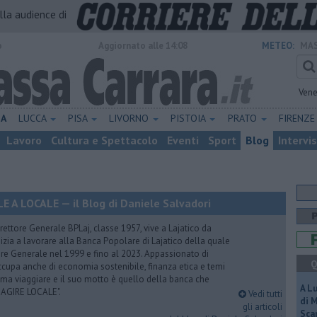
alla audience di
o
Aggiornato alle 14:08
METEO:
MAS
Vene
NA
LUCCA
PISA
LIVORNO
PISTOIA
PRATO
FIRENZ
Lavoro
Cultura e Spettacolo
Eventi
Sport
Blog
Intervi
A LOCALE — il Blog di Daniele Salvadori
ettore Generale BPLaj, classe 1957, vive a Lajatico da
nizia a lavorare alla Banca Popolare di Lajatico della quale
ore Generale nel 1999 e fino al 2023. Appassionato di
Q
 occupa anche di economia sostenibile, finanza etica e temi
Ama viaggiare e il suo motto è quello della banca che
A L
 AGIRE LOCALE".
Vedi tutti
di 
gli articoli
Scar