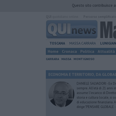
Questo sito contribuisce 
QUI
quotidiano online.
Percorso semplificat
TOSCANA
MASSA CARRARA
LUNIGIA
Home
Cronaca
Politica
Attualità
CARRARA
MASSA
MONTIGNOSO
ECONOMIA E TERRITORIO, DA GLOBALE 
DANIELE SALVADORI - Ex Dir
sempre. All'età di 21 anni i
assume l'incarico di Dirett
storia e cultura locale, si
di educazione finanziaria. 
dirige:"PENSARE GLOBALE -