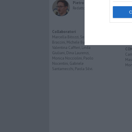
Cult
Pietro Mattonai
Spo
Redattore
Spet
Inte
Opi
Imp
Collaboratori
Pro
Marcella Bitozzi, Sergio
Braccini, Michele Bufalino,
Valentina Caffieri, Linda
CO
Giuliani, Dina Laurenzi,
Carr
Monica Nocciolini, Paolo
Mas
Nocentini, Gabriele
Mon
Santarnecchi, Paola Silvi.