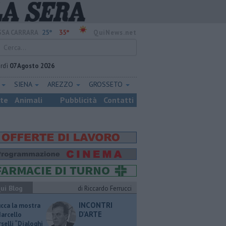
25°
35°
SA CARRARA
QuiNews.net
rdì
07 Agosto 2026
E
SIENA
AREZZO
GROSSETO
ste
Animali
Pubblicità
Contatti
ui Blog
di Riccardo Ferrucci
INCONTRI
ucca la mostra
D'ARTE
Marcello
selli “Dialoghi