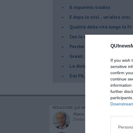
Il risparmio tradito
E dopo la crisi... un'altra crisi
Qualità della vita lungo la Fi-
​Con la cultura si "mangia"
​Perché le banche (NON) prest
QUInewsMa
Grexit: perché si, perché no
If you wish 
La distribuzione della ricche
sensitive in
confirm you
Dal PIL al FIL ... al CIL
continue se
information 
further disc
participants
Downstream 
REDAZIONE QUI NEWS
CAT
Cro
Marco Migli
Poli
Direttore Responsabile
Attu
Persona
Eco