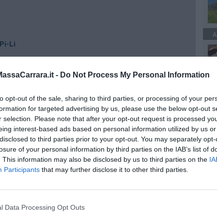
A
Pi-Li
ano il denaro
ssaCarrara.it -
Do Not Process My Personal Information
to opt-out of the sale, sharing to third parties, or processing of your per
zza
formation for targeted advertising by us, please use the below opt-out s
r selection. Please note that after your opt-out request is processed y
eing interest-based ads based on personal information utilized by us or
disclosed to third parties prior to your opt-out. You may separately opt-
losure of your personal information by third parties on the IAB’s list of
. This information may also be disclosed by us to third parties on the
IA
Participants
that may further disclose it to other third parties.
EGORIE
RUBRICHE
naca
Le notizie di oggi
tica
Più Letti della settimana
alità
Più Letti del mese
l Data Processing Opt Outs
nomia
Archivio Notizie