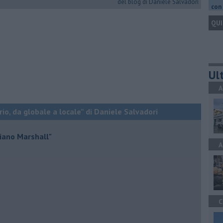
del blog di Daniele Salvadori
con 
QUI
Ult
A
rio, da globale a locale” di Daniele Salvadori
Piano Marshall"
A
C