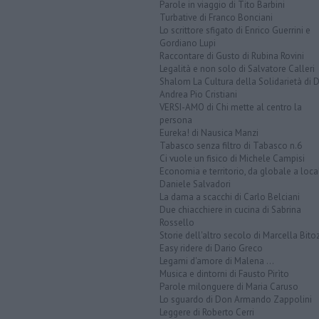
Parole in viaggio di Tito Barbini
Turbative di Franco Bonciani
Lo scrittore sfigato di Enrico Guerrini e
Gordiano Lupi
Raccontare di Gusto di Rubina Rovini
Legalità e non solo di Salvatore Calleri
Shalom La Cultura della Solidarietà di 
Andrea Pio Cristiani
VERSI-AMO di Chi mette al centro la
persona
Eureka! di Nausica Manzi
Tabasco senza filtro di Tabasco n.6
Ci vuole un fisico di Michele Campisi
Economia e territorio, da globale a loca
Daniele Salvadori
La dama a scacchi di Carlo Belciani
Due chiacchiere in cucina di Sabrina
Rossello
Storie dell'altro secolo di Marcella Bito
Easy ridere di Dario Greco
Legami d'amore di Malena ...
Musica e dintorni di Fausto Pirìto
Parole milonguere di Maria Caruso
Lo sguardo di Don Armando Zappolini
Leggere di Roberto Cerri