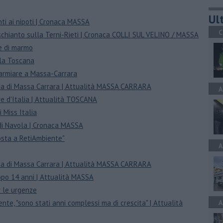
Ult
ti ai nipoti | Cronaca MASSA
C
o schianto sulla Terni-Rieti | Cronaca COLLI SUL VELINO / MASSA
re di marmo
 la Toscana
sparmiare a Massa-Carrara
incia di Massa Carrara | Attualità MASSA CARRARA
A
are d'Italia | Attualità TOSCANA
i Miss Italia
 di Navola | Cronaca MASSA
osta a RetiAmbiente"
A
incia di Massa Carrara | Attualità MASSA CARRARA
opo 14 anni | Attualità MASSA
r le urgenze
nte, "sono stati anni complessi ma di crescita" | Attualità
A