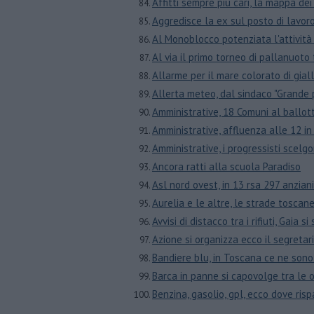
Affitti sempre più cari, la mappa de
Aggredisce la ex sul posto di lavor
Al Monoblocco potenziata l'attività 
Al via il primo torneo di pallanuoto
Allarme per il mare colorato di giall
Allerta meteo, dal sindaco "Grande
Amministrative, 18 Comuni al ballo
Amministrative, affluenza alle 12 in
Amministrative, i progressisti scelg
Ancora ratti alla scuola Paradiso
Asl nord ovest, in 13 rsa 297 anzian
Aurelia e le altre, le strade toscane
Avvisi di distacco tra i rifiuti, Gaia si
Azione si organizza ecco il segreta
Bandiere blu, in Toscana ce ne sono
Barca in panne si capovolge tra le 
Benzina, gasolio, gpl, ecco dove ris