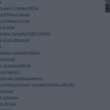
us
del mare | Cronaca MASSA
cia di Massa Carrara
cia di Massa Carrara
l sì salta
 d'estate | Attualità MONTIGNOSO
21 ultras denunciati
o
rettore | Attualità MASSA
provinciali
ti | Attualità MASSA
con Giacetti"
spettro del commissariamento
incia di Massa Carrara | Attualità MASSA CARRARA
inclusivi
 è sistemata
ci dell'Asl