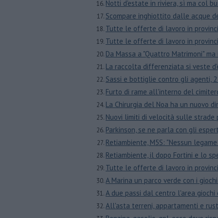
Notti d'estate in riviera, sì ma col b
Scompare inghiottito dalle acque 
​Tutte le offerte di lavoro in provin
​Tutte le offerte di lavoro in provin
Da Massa a "Quattro Matrimoni" ma i
La raccolta differenziata si veste
Sassi e bottiglie contro gli agenti, 
Furto di rame all'interno del cimiter
La Chirurgia del Noa ha un nuovo di
Nuovi limiti di velocità sulle strade 
Parkinson, se ne parla con gli esper
Retiambiente, M5S: "Nessun legame 
Retiambiente, il dopo Fortini e lo 
​Tutte le offerte di lavoro in prov
A Marina un parco verde con i giochi 
A due passi dal centro l'area giochi
All'asta terreni, appartamenti e rusti