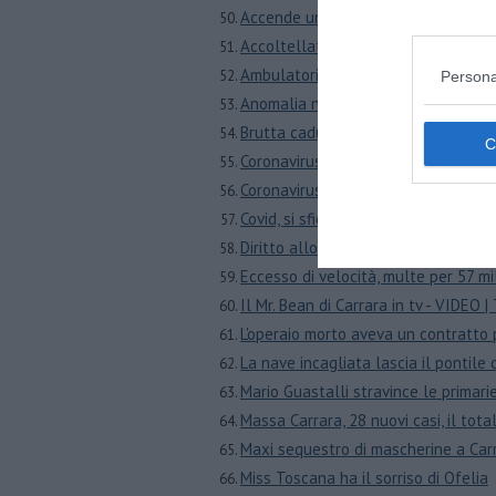
Accende un fuoco e le fiamme lo a
Accoltellata nella notte, caccia al
Ambulatori di dermatologia operati
Persona
Anomalia nel serbatoio, divieto di u
Brutta caduta sulle Apuane, ferito 
Coronavirus, coppia in quarantena 
Coronavirus, due nuovi casi a Massa
Covid, si sfiorano i 700 casi, altre tr
Diritto allo studio, al via il pacchet
Eccesso di velocità, multe per 57 mil
Il Mr. Bean di Carrara in tv - VIDEO
L'operaio morto aveva un contratto p
La nave incagliata lascia il pontil
Mario Guastalli stravince le primari
Massa Carrara, 28 nuovi casi, il t
Maxi sequestro di mascherine a Ca
Miss Toscana ha il sorriso di Ofelia