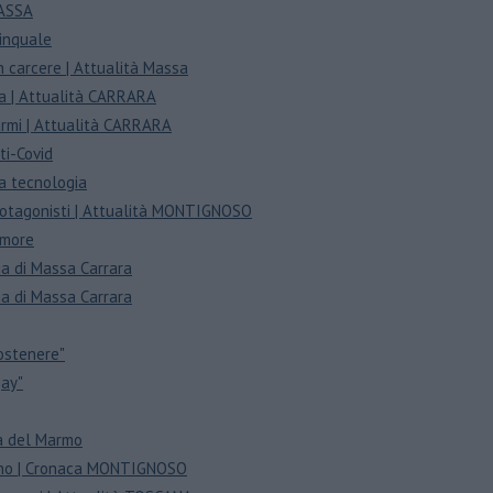
MASSA
Cinquale
in carcere | Attualità Massa
a | Attualità CARRARA
armi | Attualità CARRARA
ti-Covid
ta tecnologia
 protagonisti | Attualità MONTIGNOSO
rumore
cia di Massa Carrara
cia di Massa Carrara
sostenere"
gay"
tà del Marmo
iorno | Cronaca MONTIGNOSO