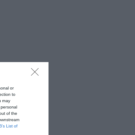
sonal or
ection to
ou may
 personal
out of the
 downstream
B’s List of