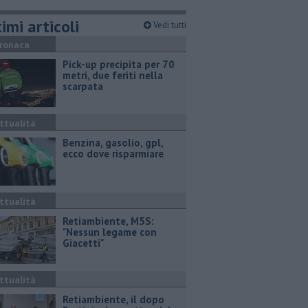
imi articoli
Vedi tutti
ronaca
Pick-up precipita per 70
metri, due feriti nella
scarpata
ttualità
​Benzina, gasolio, gpl,
ecco dove risparmiare
ttualità
Retiambiente, M5S:
"Nessun legame con
Giacetti"
ttualità
Retiambiente, il dopo