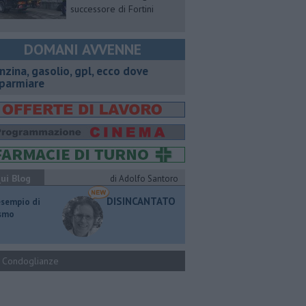
successore di Fortini
DOMANI AVVENNE
enzina, gasolio, gpl, ecco dove
sparmiare
ui Blog
di Adolfo Santoro
DISINCANTATO
esempio di
ismo
Condoglianze