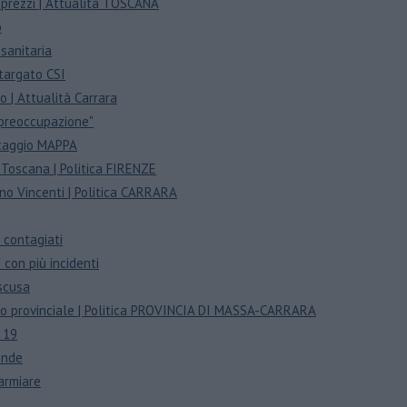
i prezzi | Attualità TOSCANA
o
sanitaria
 targato CSI
o | Attualità Carrara
 preoccupazione"
ttaggio MAPPA
 Toscana | Politica FIRENZE
ono Vincenti | Politica CARRARA
i contagiati
 con più incidenti
 scusa
rio provinciale | Politica PROVINCIA DI MASSA-CARRARA
 19
onde
parmiare