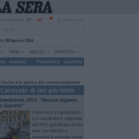
25°
36°
SA CARRARA
QuiNews.net
ato
08 Agosto 2026
E
SIENA
AREZZO
GROSSETO
ste
Animali
Pubblicità
Contatti
e lo spettro del commissariamento
Pick-up precipita per 70 metri, due fe
L'articolo di ieri più letto
tiambiente, M5S: "Nessun legame
n Giacetti"
L'assessore, il capogruppo
e il coordinatore regionale
del M5S specificano di non
aver mai indicato o
sostenuto il manager come