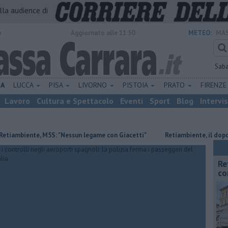
alla audience di
o
Aggiornato alle 11:50
METEO:
MAS
Sab
NA
LUCCA
PISA
LIVORNO
PISTOIA
PRATO
FIRENZ
Lavoro
Cultura e Spettacolo
Eventi
Sport
Blog
Intervi
te, M5S: "Nessun legame con Giacetti"
Retiambiente, il dopo Fortini 
Re
co