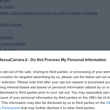
parmiare
 e Carrara
derni: come scegliere una targa che sfida il tempo | Attualità
ghisti toscani
tirrenica
le | Lavoro Massa
er 30 metri
a normalità
ssaCarrara.it -
Do Not Process My Personal Information
 galleria
to opt-out of the sale, sharing to third parties, or processing of your per
d di Massa
formation for targeted advertising by us, please use the below opt-out s
 pedonale
r selection. Please note that after your opt-out request is processed y
eing interest-based ads based on personal information utilized by us or
sparmiare a Massa-Carrara
disclosed to third parties prior to your opt-out. You may separately opt-
al meteo estremo
losure of your personal information by third parties on the IAB’s list of
incia di Massa Carrara | Attualità MASSA CARRARA
. This information may also be disclosed by us to third parties on the
IA
o"
Participants
that may further disclose it to other third parties.