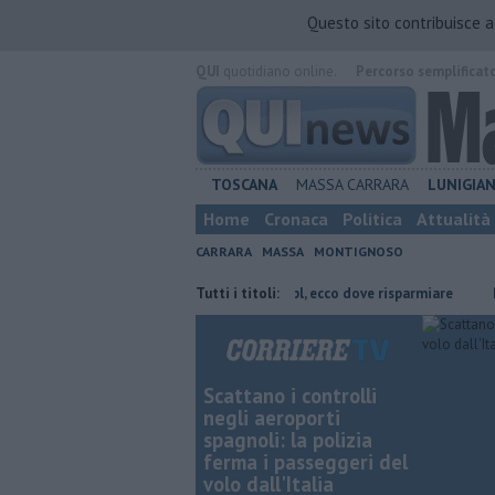
Questo sito contribuisce 
QUI
quotidiano online.
Percorso semplificat
TOSCANA
MASSA CARRARA
LUNIGIA
Home
Cronaca
Politica
Attualità
CARRARA
MASSA
MONTIGNOSO
la scarpata
​Benzina, gasolio, gpl, ecco dove risparmiare
Tutti i titoli:
Retiambien
Scattano i controlli
negli aeroporti
spagnoli: la polizia
ferma i passeggeri del
volo dall'Italia