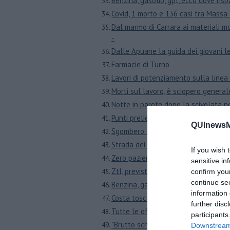
Benzina, gasolio, gpl, ecco dove ris
Covid, 1 morto e 136 casi tra Massa
Dal marmo di Carrara ai materiali mo
-
Dalle Apuane la guida dei giovani le
Farmacie di Turno
Lavori di potenziamento sulla linea 
Morti sul lavoro, è sciopero genera
Notte in parete dopo la scivolata p
Punti prelievo, graduale ritorno all
QUInewsMa
Sgombero alla Ex-Volpi Holding
Strada dei Marmi chiusa, si lavora in
If you wish 
Zero pazienti, chiuso il reparto Covi
sensitive in
Ztl, prevista un'area sempre e solo
confirm you
continue se
Benzina, gasolio, gpl, ecco dove ri
information 
Costa toscana fra le più colpite d
further disc
​Tutte le offerte di lavoro in prov
participants
"Brutto scherzo, addio gigante buon
Downstream 