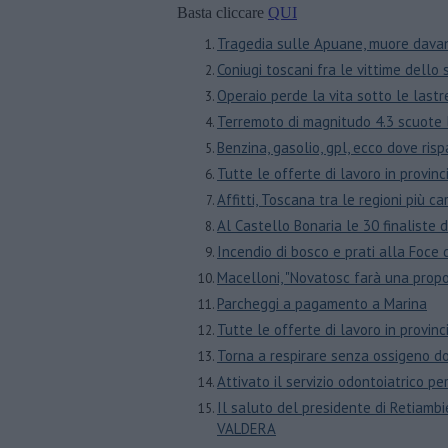
Basta cliccare
QUI
Tragedia sulle Apuane, muore davan
Coniugi toscani fra le vittime dell
Operaio perde la vita sotto le last
Terremoto di magnitudo 4.3 scuote
Benzina, gasolio, gpl, ecco dove ri
​Tutte le offerte di lavoro in prov
Affitti, Toscana tra le regioni più c
Al Castello Bonaria le 30 finaliste d
Incendio di bosco e prati alla Foce
Macelloni, "Novatosc farà una prop
Parcheggi a pagamento a Marina
​Tutte le offerte di lavoro in prov
Torna a respirare senza ossigeno d
Attivato il servizio odontoiatrico pe
Il saluto del presidente di Retiambie
VALDERA