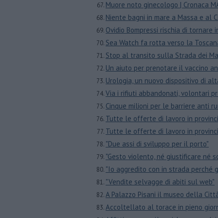
Muore noto ginecologo | Cronaca 
Niente bagni in mare a Massa e al 
Ovidio Bompressi rischia di tornare 
Sea Watch fa rotta verso la Toscan
Stop al transito sulla Strada dei M
Un aiuto per prenotare il vaccino an
Urologia, un nuovo dispositivo di al
Via i rifiuti abbandonati, volontari
​Cinque milioni per le barriere anti 
​Tutte le offerte di lavoro in provin
​Tutte le offerte di lavoro in provin
"Due assi di sviluppo per il porto"
"Gesto violento, né giustificare né 
"Io aggredito con in strada perché 
"Vendite selvagge di abiti sul web"
A Palazzo Pisani il museo della Cit
Accoltellato al torace in pieno g