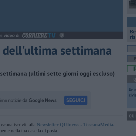
​B
ri
ti dell'ultima settimana
ma settimana (ultimi sette giorni oggi escluso)
Q
​Un 
civ
QUI
oscana iscriviti alla
Newsletter QUInews - ToscanaMedia.
amente nella tua casella di posta.