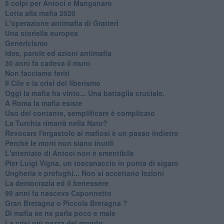
​5 colpi per Antoci e Manganaro
Lotta alla mafia 2020
L'operazione antimafia di Gratteri
Una storiella europea
Genericismo
Idee, parole ed azioni antimafia
30 anni fa cadeva il muro
Non facciamo feriti
Il Cile e la crisi del liberismo
Oggi la mafia ha vinto... Una battaglia cruciale.
A Roma la mafia esiste
Uso del contante, semplificare è complicato
La Turchia rimarrà nella Nato?
Revocare l'ergastolo ai mafiosi è un passo indietro
Perchè le morti non siano inutili
L'attentato di Antoci non è smentibile
Pier Luigi Vigna, un toscanaccio in punta di sigaro
Ungheria e profughi... Non si accettano lezioni
La democrazia ed il benessere
99 anni fa nasceva Caponnetto
Gran Bretagna o Piccola Bretagna ?
Di mafia se ne parla poco e male
La crisi più pazza del mondo.