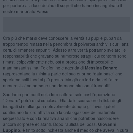
per portare alla luce decine di segreti che hanno insanguinato il
nostro martoriato Paese.
Ora più che mai si deve conoscere la verità su pupi e pupari da
troppo tempo rimasti nella penombra di polverosi archivi sicuri, anzi
certi, di rimanere impuniti. Adesso altre verità potranno svelarci le
responsabilità che gravano su numerose stragi i cui contorni sono
rimasti colpevolmente nebulosi a protezione di intoccabili e
mammasantissima. Telefonino e agenda di
Messina Denaro
rappresentano la minima parte del suo enorme “data base” che
speriamo salti fuori al più presto. Ma già da ieri e da ieri l’altro
numerosissime persone non dormono più sonni tranquilli.
Speriamo parimenti nella loro cattura, solo cosi l’operazione
“Denaro” potrà dirsi conclusa: Già dalle scorse ore la lista degli
indagati si è allungata notevolmente dunque gli investigatori
continuano le loro attività con la catalogazione del materiale
sequestrato e con la relativa analisi che potrebbe nascondere
ancora sorprese eclatanti. Dopo l'autista del boss,
Giovanni
Luppino
, è finito sotto inchiesta anche il medico che aveva in cura