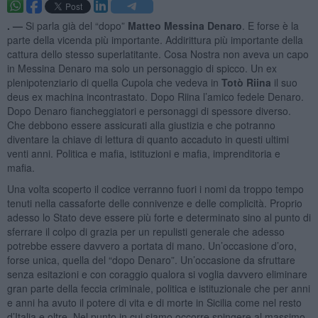
. —
Si parla già del “dopo”
Matteo Messina Denaro
. E forse è la
parte della vicenda più importante. Addirittura più importante della
cattura dello stesso superlatitante. Cosa Nostra non aveva un capo
in Messina Denaro ma solo un personaggio di spicco. Un ex
plenipotenziario di quella Cupola che vedeva in
Totò Riina
il suo
deus ex machina incontrastato. Dopo Riina l’amico fedele Denaro.
Dopo Denaro fiancheggiatori e personaggi di spessore diverso.
Che debbono essere assicurati alla giustizia e che potranno
diventare la chiave di lettura di quanto accaduto in questi ultimi
venti anni. Politica e mafia, istituzioni e mafia, imprenditoria e
mafia.
Una volta scoperto il codice verranno fuori i nomi da troppo tempo
tenuti nella cassaforte delle connivenze e delle complicità. Proprio
adesso lo Stato deve essere più forte e determinato sino al punto di
sferrare il colpo di grazia per un repulisti generale che adesso
potrebbe essere davvero a portata di mano. Un’occasione d’oro,
forse unica, quella del “dopo Denaro”. Un’occasione da sfruttare
senza esitazioni e con coraggio qualora si voglia davvero eliminare
gran parte della feccia criminale, politica e istituzionale che per anni
e anni ha avuto il potere di vita e di morte in Sicilia come nel resto
d’Italia e oltre. Nel punto in cui siamo occorre spingere al massimo