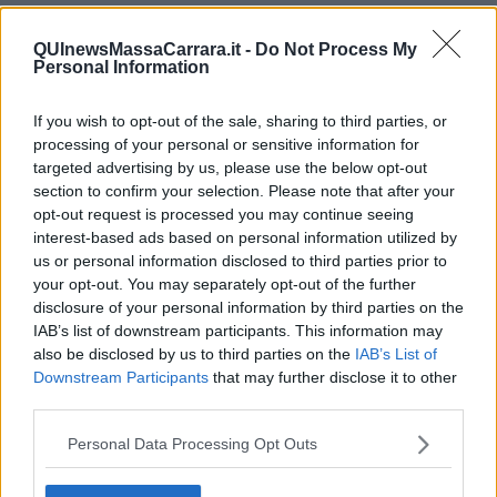
Matteo Messina Denaro
a Campobello di Mazara
, Alfonso
Tumbarello
, che bene conosceva anche altri personaggi di spicco
QUInewsMassaCarrara.it -
Do Not Process My
della mafia locale. Auguriamo a magistratura e forze dell’ordine un
Personal Information
proficuo lavoro che, in questo momento, può diventare
determinante per assestare un colpo definitivo allo strapotere
criminale.
If you wish to opt-out of the sale, sharing to third parties, or
processing of your personal or sensitive information for
La mafia è un fenomeno umano, diceva
Falcone
, e come tutti i
targeted advertising by us, please use the below opt-out
fenomeni umani ha un principio, una sua evoluzione e avrà quindi
section to confirm your selection. Please note that after your
anche una fine. L’attualità di questo pensiero è sotto gli occhi di tutti
opt-out request is processed you may continue seeing
e ci suggerisce di non perdere tempo.
interest-based ads based on personal information utilized by
Salvatore Calleri
us or personal information disclosed to third parties prior to
your opt-out. You may separately opt-out of the further
disclosure of your personal information by third parties on the
IAB’s list of downstream participants. This information may
also be disclosed by us to third parties on the
IAB’s List of
Downstream Participants
that may further disclose it to other
Se vuoi leggere le notizie principali della Toscana iscriviti alla
third parties.
Newsletter QUInews - ToscanaMedia.
Arriva gratis tutti i giorni
alle 20:00 direttamente nella tua casella di posta.
Personal Data Processing Opt Outs
Basta cliccare
QUI