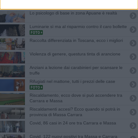
Lo psicologo di base in zona Apuane è realtà
Luminarie sì ma al risparmio contro il caro bollette
Raccolta differenziata in Toscana, ecco i migliori
Violenza di genere, questura tinta di arancione
Anziani a lezione dai carabinieri per scansare le
truffe
Rifugiati nel mattone, tutti i prezzi delle case
Riscaldamento, ecco dove si può accendere tra
Carrara e Massa
Riscaldamenti accesi? Ecco quando si potrà in
provincia di Massa Carrara
Covid, 86 casi in 24 ore tra Carrara e Massa
Covid, 122 nuovi positivi tra Massa e Carrara