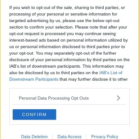
Internet veloce, 34,6 milioni per raggiungere
410.626 toscani
If you wish to opt-out of the sale, sharing to third parties, or
processing of your personal or sensitive information for
Con lo scooter sul guardrail muore sul colpo
targeted advertising by us, please use the below opt-out
section to confirm your selection. Please note that after your
Riprendiamoci la scena, terza edizione pronta al
opt-out request is processed you may continue seeing
decollo
interest-based ads based on personal information utilized by
Mare inquinato, primi divieti di balneazione
us or personal information disclosed to third parties prior to
your opt-out. You may separately opt-out of the further
Pnrr in Sanità, ecco i cantieri nelle Asl toscane
disclosure of your personal information by third parties on the
IAB’s list of downstream participants. This information may
Balcone e stanza per il lavoro, la casa dei sogni
also be disclosed by us to third parties on the
IAB’s List of
dei toscani
Downstream Participants
that may further disclose it to other
La Toscana spegne i termosifoni, ecco dove
third parties.
Focolaio di aviaria in un allevamento toscano
Personal Data Processing Opt Outs
Termosifoni, quando vanno spenti Comune per
CONFIRM
Comune
Incidente nella notte, gravi due giovani centauri
Data Deletion
Data Access
Privacy Policy
Fine incarico per un medico, come cambiarlo