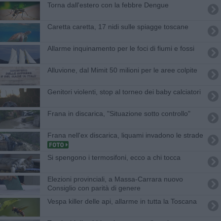
Torna dall'estero con la febbre Dengue
Caretta caretta, 17 nidi sulle spiagge toscane
Allarme inquinamento per le foci di fiumi e fossi
Alluvione, dal Mimit 50 milioni per le aree colpite
Genitori violenti, stop al torneo dei baby calciatori
Frana in discarica, "Situazione sotto controllo"
Frana nell'ex discarica, liquami invadono le strade
Si spengono i termosifoni, ecco a chi tocca
Elezioni provinciali, a Massa-Carrara nuovo
Consiglio con parità di genere
Vespa killer delle api, allarme in tutta la Toscana