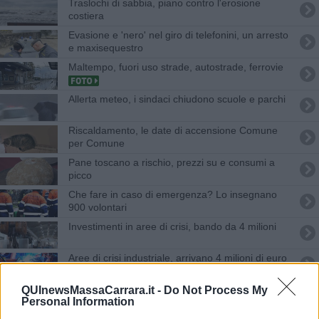
Traslochi di sabbia, piano contro l'erosione
costiera
Evasione e 'nero' nel giro di telefonini, un arresto
e maxisequestro
Maltempo, fuori uso strade, autostrade, ferrovie
Allerta meteo, i sindaci chiudono scuole e parchi
Riscaldamento, le date di accensione Comune
per Comune
Pane toscano a rischio, prezzi su e consumi a
picco
Che fare in caso di emergenza? Lo insegnano
900 volontari
Investimenti in aree di crisi, bando da 4 milioni
Aree di crisi industriale, arrivano 4 milioni di euro
Schianto in moto, grave il centauro
QUInewsMassaCarrara.it -
Do Not Process My
Personal Information