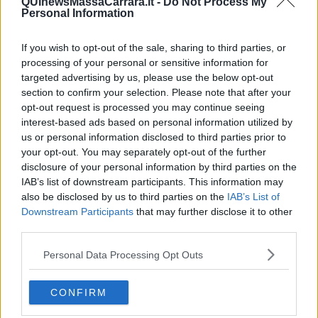
QUInewsMassaCarrara.it -
Do Not Process My
Personal Information
If you wish to opt-out of the sale, sharing to third parties, or
processing of your personal or sensitive information for
targeted advertising by us, please use the below opt-out
section to confirm your selection. Please note that after your
Le cascate di Iguazù - foto Blue Lama
Nel 2020, in piena pandemia di Covid-19, le cascate di Iguazù
opt-out request is processed you may continue seeing
affrontarono un periodo di
impressionante siccità
: il flusso del
interest-based ads based on personal information utilized by
fiume Paranà diminuì da 1.500 metri cubi d'acqua al secondo a
us or personal information disclosed to third parties prior to
meno di 300. La quasi totalità dei salti d'acqua si prosciugò. Le
your opt-out. You may separately opt-out of the further
autorità del Parco nazionale dichiararono che si trattava di un
disclosure of your personal information by third parties on the
fenomeno ciclico
che si ripeteva ogni 10-15 anni ma che non era
IAB’s list of downstream participants. This information may
mai stata registrata una siccità così
estrema
.
also be disclosed by us to third parties on the
IAB’s List of
Downstream Participants
that may further disclose it to other
Nei mesi successivi l'emergenza lentamente rientrò, il fiume
third parties.
ricominciò a ingrossarsi e recuperò la portata usuale. Nel 2023 si è
però verificato il fenomeno opposto: la portata del Paranà è
Personal Data Processing Opt Outs
aumentata fino a
superare di 16 volte
il livello consueto e l'acqua
arrivò addirittura a
sommergere
, per qualche settimana, le
passerelle per i visitatori.
CONFIRM