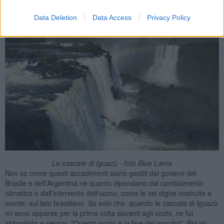
Data Deletion
Data Access
Privacy Policy
Le cascate di Iguazù - foto Blue Lama
Non so come questi accadimenti siano gestiti dai governi del
Brasile e dell'Argentina nè quanto dipendano dal cambiamento
climatico o dall'intervento dell'uomo, come le sei dighe costruite a
monte, sul lato brasiliano. So solo che, quando le cascate di Iguazù
mi sono apparse per la prima volta davanti agli occhi, ne fui
abbagliata e pensai: "Questo posto è la fine del mondo!". Poi mi