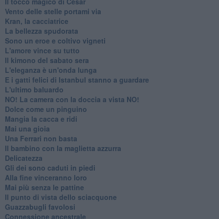
Il tocco magico di César
Vento delle stelle portami via
Kran, la cacciatrice
La bellezza spudorata
Sono un eroe e coltivo vigneti
L'amore vince su tutto
Il kimono del sabato sera
L'eleganza è un'onda lunga
E i gatti felici di Istanbul stanno a guardare
L'ultimo baluardo
NO! La camera con la doccia a vista NO!
Dolce come un pinguino
Mangia la cacca e ridi
Mai una gioia
Una Ferrari non basta
Il bambino con la maglietta azzurra
Delicatezza
Gli dei sono caduti in piedi
Alla fine vinceranno loro
Mai più senza le pattine
Il punto di vista dello sciacquone
Guazzabugli favolosi
Connessione ancestrale