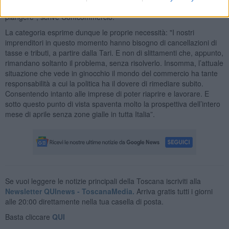
che farebbe persino sorridere, se in realtà non ci fosse da
piangere", scrive Confcommercio.
La categoria esprime dunque le proprie necessità: "I nostri
imprenditori in questo momento hanno bisogno di cancellazioni di
tasse e tributi, a partire dalla Tari. E non di slittamenti che, appunto,
rimandano soltanto il problema, senza risolverlo. Insomma, l’attuale
situazione che vede in ginocchio il mondo del commercio ha tante
responsabilità a cui la politica ha il dovere di rimediare subito.
Consentendo intanto alle imprese di poter riaprire e lavorare. E
sotto questo punto di vista spaventa molto la prospettiva dell’intero
mese di aprile senza zone gialle in tutta Italia”.
Se vuoi leggere le notizie principali della Toscana iscriviti alla
Newsletter QUInews - ToscanaMedia.
Arriva gratis tutti i giorni
alle 20:00 direttamente nella tua casella di posta.
Basta cliccare
QUI