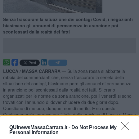
Senza trascurare la situazione dei contagi Covid, i negozianti
biasimano gli annunci di permanenza in arancione poi
sconfessati dalla realtà dei fatti
LUCCA / MASSA CARRARA —
Sulla zona rossa si abbatte la
rabbia dei commercianti che, senza trascurare la serietà della
situazione dei contagi, biasimano però gli annunci di permanenza
in arancione poi sconfessati dalla realtà dei fatti. Si erano
organizzati per le norme da zona arancione, poi il venerdì si sono
trovati con l'annuncio di dover chiudere da due giorni dopo.
Questione di metodo, dunque, non di merito. E su questo
Confcommercio Imprese per l'Italia delle province di Lucca e Massa
Carrara "esprime tutta la sua rabbia e incredulità", recita una nota
dell'associazione di categoria.
QUInewsMassaCarrara.it -
Do Not Process My
Personal Information
“Non possiamo che rimanere allibiti per l’incredibile errore di