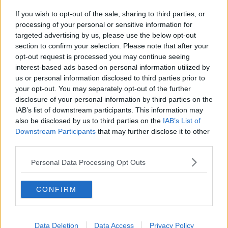
comunicazione in cui è caduto nei giorni scorsi il governatore della
If you wish to opt-out of the sale, sharing to third parties, or
Regione Eugenio Giani. Che al giovedì ha dato per certa la
processing of your personal or sensitive information for
permanenza della Toscana in zona arancione, salvo poi essere
smentito appena 24 ore più tardi a causa di un errore nel conteggio
targeted advertising by us, please use the below opt-out
dei dati del giorno precedente". E ancora: "Le attività commerciali,
section to confirm your selection. Please note that after your
prendiamo ad esempio i negozi di abbigliamento ma l’elenco
opt-out request is processed you may continue seeing
completo è ben più ampio, si sono visti piombare addosso
interest-based ads based on personal information utilized by
all’improvviso la notizia dell’obbligo di chiusura a partire dal
us or personal information disclosed to third parties prior to
lunedì”.
your opt-out. You may separately opt-out of the further
disclosure of your personal information by third parties on the
IAB’s list of downstream participants. This information may
also be disclosed by us to third parties on the
IAB’s List of
Downstream Participants
that may further disclose it to other
Patisce il comparto della ristorazione: “Dopo mesi in cui i nostri
imprenditori si sono attrezzati, non certo a costo zero, per
third parties.
adeguare i loro locali e farli trovare pronti al 100 per cento dal
Personal Data Processing Opt Outs
punto di vista del rispetto delle prescrizioni anti Covid, continuano
ad essere indicati come la causa di tutti i mali. Non viene consentito
loro di far sedere i clienti ai tavoli e somministrare in zona
CONFIRM
arancione e rossa, e solo a pranzo in zona gialla, come se fossero
questi i luoghi di contagio. E intanto nelle piazze di ogni città si
vedono assembramenti di persone, molto spesso senza
mascherina, che nessuno controlla. Una situazione paradossale
Data Deletion
Data Access
Privacy Policy