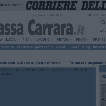
alla audience di
o
Aggiornato alle 20:25
METEO:
MAS
Gio
NA
LUCCA
PISA
LIVORNO
PISTOIA
PRATO
FIRENZ
Lavoro
Cultura e Spettacolo
Eventi
Sport
Blog
Intervi
rde la vita sotto le lastre di marmo
Terremoto di magnitudo 4.3 scuot
Op
di