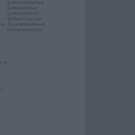
QuiNewsValtiberina.it
QuiNewsVersilia.it
QuiNewsVolterra.it
QuiNewsTango.com
Don
ToscanaMediaNews.it
Fiorentinanews.com
le di
zzi