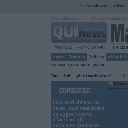
Questo sito contribuisce 
QUI
quotidiano online.
Percorso semplificat
TOSCANA
MASSA CARRARA
LUNIGIA
Home
Cronaca
Politica
Attualità
CARRARA
MASSA
MONTIGNOSO
e di Retiambiente, "sono stati anni complessi ma di crescita"
Tutti i titoli:
Operaio pe
Jovanotti chiama sul
palco i suoi musicisti e
omaggia Guccini:
«Tutti noi gli
dobbiamo qualcosa»