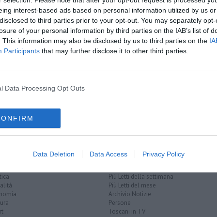
amente nella tua casella di posta.
eing interest-based ads based on personal information utilized by us or
disclosed to third parties prior to your opt-out. You may separately opt-
losure of your personal information by third parties on the IAB’s list of
. This information may also be disclosed by us to third parties on the
IA
Participants
that may further disclose it to other third parties.
li
verso le regionali
cola Fratoianni
l Data Processing Opt Outs
CONFIRM
Data Deletion
Data Access
Privacy Policy
EGORIE
RUBRICHE
naca
Le notizie di oggi
tica
Più Letti della settimana
alità
Più Letti del mese
nomia
Archivio Notizie
ura
Persone
rt
Toscani in TV