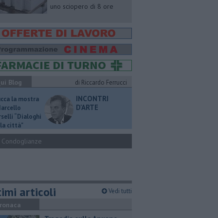
uno sciopero di 8 ore
ui Blog
di Riccardo Ferrucci
INCONTRI
ucca la mostra
D'ARTE
Marcello
selli “Dialoghi
la città"
Condoglianze
imi articoli
Vedi tutti
ronaca