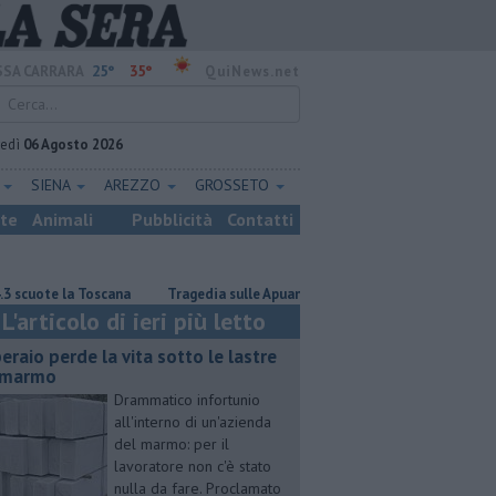
25°
35°
SA CARRARA
QuiNews.net
vedì
06 Agosto 2026
E
SIENA
AREZZO
GROSSETO
ste
Animali
Pubblicità
Contatti
e la Toscana
Tragedia sulle Apuane, muore davanti ai nipoti
Il sa
L'articolo di ieri più letto
eraio perde la vita sotto le lastre
 marmo
Drammatico infortunio
all'interno di un'azienda
del marmo: per il
lavoratore non c'è stato
nulla da fare. Proclamato