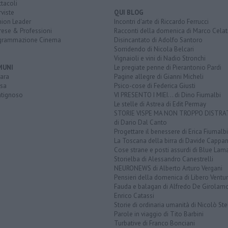
tacoli
rviste
QUI BLOG
nion Leader
Incontri d'arte di Riccardo Ferrucci
rese & Professioni
Racconti della domenica di Marco Celat
grammazione Cinema
Disincantato di Adolfo Santoro
Sorridendo di Nicola Belcari
Vignaioli e vini di Nadio Stronchi
MUNI
Le pregiate penne di Pierantonio Pardi
ara
Pagine allegre di Gianni Micheli
sa
Psico-cose di Federica Giusti
tignoso
VI PRESENTO I MIEI... di Dino Fiumalbi
Le stelle di Astrea di Edit Permay
STORIE VISPE MA NON TROPPO DISTR
di Dario Dal Canto
Progettare il benessere di Erica Fiumalbi
La Toscana della birra di Davide Cappan
Cose strane e posti assurdi di Blue Lam
Storielba di Alessandro Canestrelli
NEURONEWS di Alberto Arturo Vergani
Pensieri della domenica di Libero Ventur
Fauda e balagan di Alfredo De Girolam
Enrico Catassi
Storie di ordinaria umanità di Nicolò Ste
Parole in viaggio di Tito Barbini
Turbative di Franco Bonciani