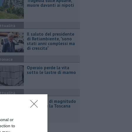
Tragedia sulle Apuane,
muore davanti ai nipoti
ttualità
Il saluto del presidente
di Retiambiente, "sono
stati anni complessi ma
di crescita"
ronaca
Operaio perde la vita
sotto le lastre di marmo
ttualità
Terremoto di magnitudo
4.3 scuote la Toscana
sonal or
ection to
ou may