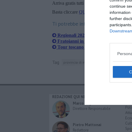
Arriva gratis tutti i giorni alle 20:00 dirett
continue se
Basta cliccare
QUI
information 
further disc
Ti potrebbe interessare anche:
participants
Downstream 
Regionali 2025, ecco le schede elettora
Fratoianni in Toscana, tour elettorale 
Tour toscano per Angelo Bonelli e Ni
Persona
Tag
provincia di massa-carrara
filattiera
REDAZIONE QUI NEWS
CAT
Cro
Marco Migli
Poli
Direttore Responsabile
Attu
Eco
Cult
Pietro Mattonai
Spo
Redattore