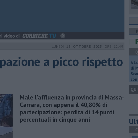
LUNEDÌ
13 OTTOBRE 2025
ORE 12:49
Q
ipazione a picco rispetto
A L
di 
Scar
con 
QUI
Male l'affluenza in provincia di Massa-
Carrara, con appena il 40,80% di
partecipazione: perdita di 14 punti
percentuali in cinque anni
Ult
C