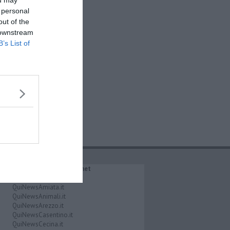
 personal
out of the
 downstream
B’s List of
IL NETWORK QuiNews.net
QuiNewsAbetone.it
QuiNewsAmiata.it
QuiNewsAnimali.it
QuiNewsArezzo.it
QuiNewsCasentino.it
QuiNewsCecina.it