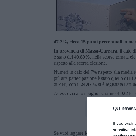
47,7%, circa 15 punti percentuali in me
I
n provincia di Massa-Carrara,
il dato 
è stato del
40,80
%
, nella scorsa tornata el
rispetto alla scorsa elezione.
Numeri in calo del 7% rispetto alla media re
più alta partecipazione è stato quello di
Fil
di Zeri, con il
24,97
%, si è registrata l'aff
Adesso via allo spoglio: saranno 3.922 le s
QUInewsMa
If you wish 
sensitive in
Se vuoi leggere le notizie principali della T
confirm you