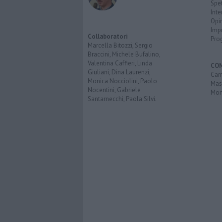
Spet
Inte
Opi
Imp
Collaboratori
Pro
Marcella Bitozzi, Sergio
Braccini, Michele Bufalino,
Valentina Caffieri, Linda
CO
Giuliani, Dina Laurenzi,
Carr
Monica Nocciolini, Paolo
Mas
Nocentini, Gabriele
Mon
Santarnecchi, Paola Silvi.