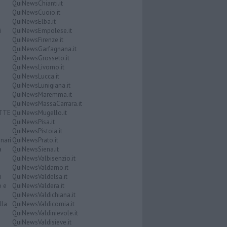
QuiNewsChianti.it
QuiNewsCuoio.it
QuiNewsElba.it
i
QuiNewsEmpolese.it
QuiNewsFirenze.it
QuiNewsGarfagnana.it
QuiNewsGrosseto.it
QuiNewsLivorno.it
QuiNewsLucca.it
QuiNewsLunigiana.it
QuiNewsMaremma.it
QuiNewsMassaCarrara.it
ATTE
QuiNewsMugello.it
QuiNewsPisa.it
QuiNewsPistoia.it
nari
QuiNewsPrato.it
a
QuiNewsSiena.it
QuiNewsValbisenzio.it
QuiNewsValdarno.it
i
QuiNewsValdelsa.it
o e
QuiNewsValdera.it
QuiNewsValdichiana.it
lla
QuiNewsValdicornia.it
QuiNewsValdinievole.it
QuiNewsValdisieve.it