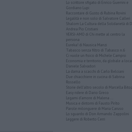
Lo scrittore sfigato di Enrico Guerrini e
Gordiano Lupi
Raccontare di Gusto di Rubina Rovini
Legalità e non solo di Salvatore Calleri
Shalom La Cultura della Solidarietà di 
Andrea Pio Cristiani
VERSI-AMO di Chi mette al centro la
persona
Eureka! di Nausica Manzi
Tabasco senza filtro di Tabasco n.6
Ci vuole un fisico di Michele Campisi
Economia e territorio, da globale a loca
Daniele Salvadori
La dama a scacchi di Carlo Belciani
Due chiacchiere in cucina di Sabrina
Rossello
Storie dell'altro secolo di Marcella Bito
Easy ridere di Dario Greco
Legami d'amore di Malena ...
Musica e dintorni di Fausto Pirìto
Parole milonguere di Maria Caruso
Lo sguardo di Don Armando Zappolini
Leggere di Roberto Cerri