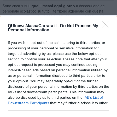
Sono circa
1.500 quelli messi ogni giorno
a disposizione del
personale scolastico su tutto il territorio aziendale con questa
ripartizione settimanale: 2.350 Ambito Livornese, 1.505 Ambito
Pisano, 1.490 Ambito Lucchese, 1.250 Ambito Massa Carrara e
QUInewsMassaCarrara.it -
Do Not Process My
800 Ambito Versilia per un totale di 7.395 test.
Personal Information
I test saranno effettuabili fino al 5 settembre, o comunque prima
dell'avvio dell'attività scolastica.
If you wish to opt-out of the sale, sharing to third parties, or
Lo screening preventivo, gratuito e su base volontaria,
può essere
processing of your personal or sensitive information for
prenotato fino al 5 settembre e comunque prima dell’avvio
targeted advertising by us, please use the below opt-out
dell’attività scolastica
. Per effettuare lo screening il personale
section to confirm your selection. Please note that after your
scolastico dovrà rivolgersi in via prioritaria direttamente al proprio
opt-out request is processed you may continue seeing
medico di medicina generale o, qualora ciò non fosse possibile, agli
interest-based ads based on personal information utilized by
ambulatori delle aziende sanitarie.
us or personal information disclosed to third parties prior to
your opt-out. You may separately opt-out of the further
Nel caso in cui ci si rivolga al proprio medico di famiglia
, sarà
quest’ultimo, dotato di un’apposita app (#ascuolainsalute)
disclosure of your personal information by third parties on the
sviluppata da Regione Toscana, che registrerà in tempo reale
IAB’s list of downstream participants. This information may
l’effettuazione e l’esito del test sierologico.
also be disclosed by us to third parties on the
IAB’s List of
Downstream Participants
that may further disclose it to other
Diversamente,
nel caso in cui il personale scolastico decida di
third parties.
rivolgersi alle strutture ambulatoriali delle Asl, potrà prenotare
autonomamente il test sierologico attraverso il sito,