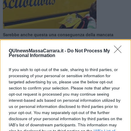
Sarebbe anche questa una conseguenza della mancata
approvazione del bilancio consolidato 2016, legata ai
problemi politici della maggioranza
QUInewsMassaCarrara.it -
Do Not Process My
Personal Information
If you wish to opt-out of the sale, sharing to third parties, or
processing of your personal or sensitive information for
targeted advertising by us, please use the below opt-out
MASSA —
La lettera partita dagli uffici Scuola del Comune di
section to confirm your selection. Please note that after your
Massa è arrivata ai dirigenti scolastici per informarli che, "con la
opt-out request is processed you may continue seeing
ripresa dell'anno scolastico, sarà a rischio il servizio scuolabus".
interest-based ads based on personal information utilized by
Sarebbe una conseguenza della mancata approvazione del
us or personal information disclosed to third parties prior to
bilancio consolidato 2016, legata ai problemi politici della
your opt-out. You may separately opt-out of the further
maggioranza in Comune che, nei giorni scorsi, aveva creato
disclosure of your personal information by third parties on the
problemi anche a 4 farmacisti.
IAB’s list of downstream participants. This information may