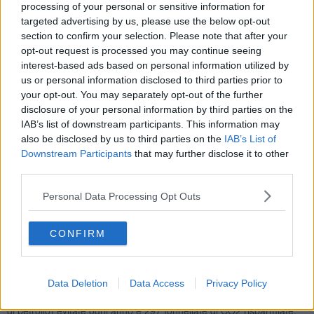
normativo ed efficientamento energetico degli impianti su di 2.204
processing of your personal or sensitive information for
punti luce esistenti, 138 nuovi punti luce e 88 quadri elettrici,
targeted advertising by us, please use the below opt-out
all’interno del perimetro comunale.
section to confirm your selection. Please note that after your
opt-out request is processed you may continue seeing
interest-based ads based on personal information utilized by
us or personal information disclosed to third parties prior to
Nel dettaglio, per quanto concerne l’ottimizzazione impiantistica,
your opt-out. You may separately opt-out of the further
Enel X rinnoverà tutti gli apparecchi di illuminazione esistenti con
disclosure of your personal information by third parties on the
fonte LED, nonché alcuni pali e sostegni dei lampioni. Inoltre, la
IAB’s list of downstream participants. This information may
rete di pubblica illuminazione sarà estesa in alcune aree che ne
also be disclosed by us to third parties on the
IAB’s List of
necessitano e verranno valorizzati, con interventi di illuminazione
Downstream Participants
that may further disclose it to other
architetturali, alcuni tratti delle strade litoranee. Tutte le operazioni
third parties.
di restyling si completeranno entro la primavera 2022.
Complessivamente, si tratta di lavori per un importo di oltre
Personal Data Processing Opt Outs
1.030.000 euro.
Una volta conclusi gli interventi, si passerà da una potenza
CONFIRM
installata di circa 250 kW a poco più di 100 kW con una riduzione di
oltre il 60% che si traduce in un risparmio in termini di consumo di
671.518 chilowattora annui con un abbattimento del 61%. Questo,
oltre all’utilità dal punto di vista economico, significa beneficio per
Data Deletion
Data Access
Privacy Policy
l’ambiente con un risparmio pari a 126 TEP (tonnellate equivalenti
di petrolio) evitate ogni anno e 297 tonnellate di CO2 risparmiate.