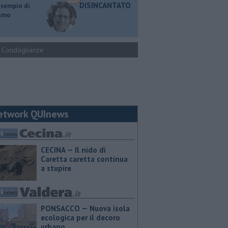
DISINCANTATO
esempio di
ismo
Condoglianze
etwork QUInews
CECINA — Il nido di
Caretta caretta continua
a stupire
PONSACCO — Nuova isola
ecologica per il decoro
urbano