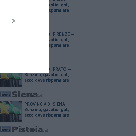
Benzina, gasolio, gpl,
ecco dove risparmiare
PROVINCIA DI FIRENZE — ​
Benzina, gasolio, gpl,
ecco dove risparmiare
PROVINCIA DI PRATO — ​
Benzina, gasolio, gpl,
ecco dove risparmiare
PROVINCIA DI SIENA — ​
Benzina, gasolio, gpl,
ecco dove risparmiare