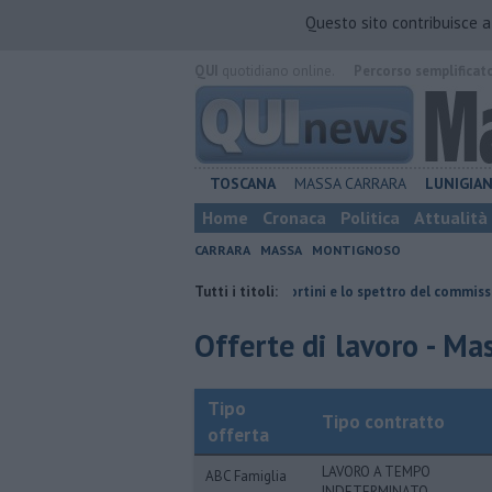
Questo sito contribuisce 
QUI
quotidiano online.
Percorso semplificat
TOSCANA
MASSA CARRARA
LUNIGIA
Home
Cronaca
Politica
Attualità
CARRARA
MASSA
MONTIGNOSO
tti"
Retiambiente, il dopo Fortini e lo spettro del commissariamento
Tutti i titoli:
Offerte di lavoro - Ma
Tipo
Tipo contratto
offerta
LAVORO A TEMPO
ABC Famiglia
INDETERMINATO