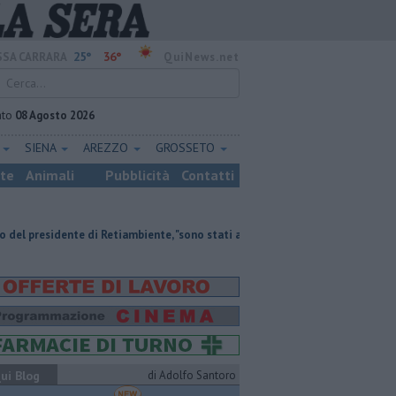
25°
36°
SA CARRARA
QuiNews.net
ato
08 Agosto 2026
E
SIENA
AREZZO
GROSSETO
ste
Animali
Pubblicità
Contatti
dente di Retiambiente, "sono stati anni complessi ma di crescita"
Retiam
ui Blog
di Adolfo Santoro