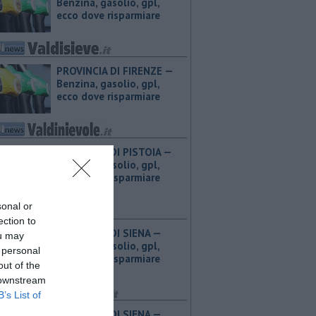
Benzina, gasolio, gpl,
ecco dove risparmiare
PROVINCIA DI FIRENZE — ​
Benzina, gasolio, gpl,
ecco dove risparmiare
PROVINCIA DI PISTOIA — ​
Benzina, gasolio, gpl,
ecco dove risparmiare
sonal or
ection to
PROVINCIA DI SIENA — ​
ou may
Benzina, gasolio, gpl,
 personal
ecco dove risparmiare
out of the
 downstream
B’s List of
PROVINCIA DI SIENA — ​