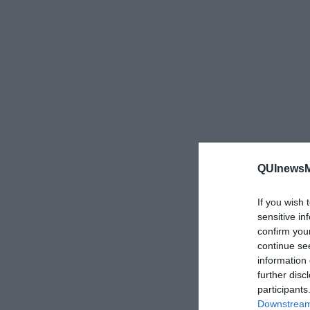
QUInewsMa
If you wish 
sensitive in
confirm you
continue se
information 
further disc
participants
Downstream 