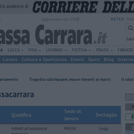
alla audience di
o
Aggiornato alle 14:08
METEO:
MAS
Sab
NA
LUCCA
PISA
LIVORNO
PISTOIA
PRATO
FIRENZ
Lavoro
Cultura e Spettacolo
Eventi
Sport
Blog
Intervi
Tragedia sulle Apuane, muore davanti ai nipoti
Il saluto del presi
ssacarrara
Sede di
Qualifica
Dettaglio
lavoro
Q
Addetti all'assistenza
MASSA
Leggi
personale