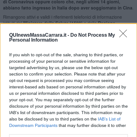
di Coronavirus oppure coloro che, negli ultimi 14 giorni,
abbiano fatto ingresso in Italia dopo aver soggiornato in Cina
.
Rimangono attivi e validi i riferimenti telefonici di informazione
istituiti dal
Ministero della Salute (1500)
e dalla
Regione
Toscana 800.55.60.60
.
QUInewsMassaCarrara.it -
Do Not Process My
Personal Information
If you wish to opt-out of the sale, sharing to third parties, or
Per i soggetti che abbiano avuto contatti stretti con casi confermati
processing of your personal or sensitive information for
della malattia infettiva diffusiva, è disposta dalla azienda sanitaria la
targeted advertising by us, please use the below opt-out
misura della
quarantena con sorveglianza attiva
.
section to confirm your selection. Please note that after your
Per le persone che, negli ultimi 14 giorni, siano arrivate in Italia
opt-out request is processed you may continue seeing
dopo essere state nelle aree della Cina interessate, l’azienda
interest-based ads based on personal information utilized by
sanitaria adotta la misura della
permanenza domiciliare fiduciaria
us or personal information disclosed to third parties prior to
con sorveglianza attiva
. Qualora vi siano particolari condizioni
your opt-out. You may separately opt-out of the further
che non permettono la permanenza domiciliare, l’ASL in accordo
disclosure of your personal information by third parties on the
con le competenti autorità locali e con le associazioni di
IAB’s list of downstream participants. This information may
volontariato, troverà misure alternative di efficacia equivalente.
also be disclosed by us to third parties on the
IAB’s List of
Gli operatori sanitari che hanno preso in carico il cittadino in
Downstream Participants
that may further disclose it to other
sorveglianza attiva, daranno tutte le indicazioni d’igiene personale
third parties.
per ridurre al minimo i contatti con altri soggetti. Per queste