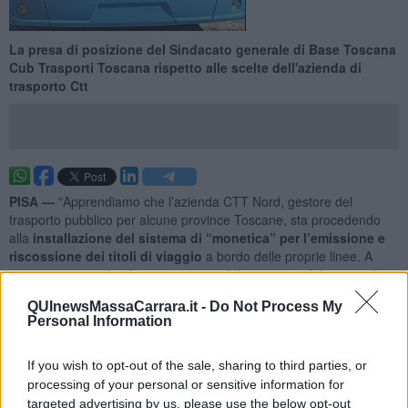
La presa di posizione del Sindacato generale di Base Toscana
Cub Trasporti Toscana rispetto alle scelte dell'azienda di
trasporto Ctt
PISA —
"Apprendiamo che l’azienda CTT Nord, gestore del
trasporto pubblico per alcune province Toscane, sta procedendo
alla
installazione del sistema di “monetica” per l’emissione e
riscossione dei titoli di viaggio
a bordo delle proprie linee. A
questo scopo inoltre ha avviato corsi di formazione del personale",
dicono i sindacalisti
Antonio Piro e Giovanni Regali.
QUInewsMassaCarrara.it -
Do Not Process My
Personal Information
"Come già più volte evidenziato
la vendita di biglietti a bordo
degli autobus a cura dei conducenti del mezzo è in contrasto
If you wish to opt-out of the sale, sharing to third parties, or
con il codice della strada e la soluzione adottata, quella del
processing of your personal or sensitive information for
pagamento elettronico, non è risolutiva del problema".
targeted advertising by us, please use the below opt-out