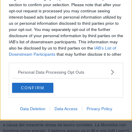
section to confirm your selection. Please note that after your
opt-out request is processed you may continue seeing
"Non è sicuramente questo il modo migliore per garantire un
interest-based ads based on personal information utilized by
servizio efficiente e di qualità né tantomeno per tutelare dignità e
us or personal information disclosed to third parties prior to
diritti dei lavoratori. L’installazione del sistema infatti se può
your opt-out. You may separately opt-out of the further
contribuire ad arginare il fenomeno dell’ elusione del pagamento
dei titoli di viaggio comporta sicuramente un aggravio di lavoro per
disclosure of your personal information by third parties on the
gli addetti, ha ricadute negative rispetto all’altrettanto preoccupante
IAB’s list of downstream participants. This information may
fenomeno dell’aggressione ai danni dei lavoratori del servizio ed ha
also be disclosed by us to third parties on the
IAB’s List of
effetti negativi sui tempi di percorrenza", dicono ancora dal Cub
Downstream Participants
that may further disclose it to other
trasporti.
third parties.
Personal Data Processing Opt Outs
"Ctt nord ha chiuso il bilancio, per il quarto anno consecutivo, con
un utile di circa 3,5 milioni di euro; utile che deve avere un ritorno
CONFIRM
positivo per chi materialmente li ha prodotti e cioè per i lavoratori.
Nello specifico
chiediamo la sospensione immediata
dell’installazione del sistema “monetica” e rivendichiamo la
Data Deletion
Data Access
Privacy Policy
presenza del bigliettaio
, figura professionale che può essere
ricoperta utilizzando proficuamente il personale diventato inidoneo
a causa del crescente stress da lavoro correlato. La Monetica non
funziona come sperato, il sistema spesso va in tilt e non tutti i mezzi