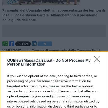
7 i membri del Consiglio eletti in rappresentanza dei territori di
Pisa, Lucca e Massa Carrara. Affiancheranno il presidente
nella guida dell’ente
VIAREGGIO —
La
Camera di commercio della Toscana Nord-
Ovest
ha la sua prima Giunta, organo esecutivo che gestisce le
risorse camerali e attua gli indirizzi programmatici fissati dal
QUInewsMassaCarrara.it -
Do Not Process My
Personal Information
Consiglio.
I membri del Consiglio del nuovo ente camerale, riuniti a Viareggio
If you wish to opt-out of the sale, sharing to third parties, or
nella sede di via Leonida Répaci, hanno eletto i componenti della
processing of your personal or sensitive information for
Giunta, rappresentanti dei tre territori Lucca, Massa Carrara e Pisa,
che affiancheranno il presidente
Valter Tamburini
nella guida
targeted advertising by us, please use the below opt-out
dell’ente camerale fino al 2027.
section to confirm your selection. Please note that after your
opt-out request is processed you may continue seeing
interest-based ads based on personal information utilized by
us or personal information disclosed to third parties prior to