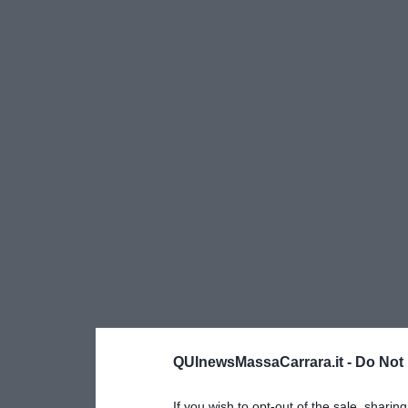
QUInewsMassaCarrara.it -
Do Not 
If you wish to opt-out of the sale, sharing