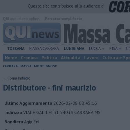
Questo sito contribuisce alla audience di
QUI
quotidiano online.
Percorso semplificato
TOSCANA
MASSA CARRARA
LUNIGIANA
LUCCA
PISA
L
Home
Cronaca
Politica
Attualità
Lavoro
Cultura e Sp
CARRARA
MASSA
MONTIGNOSO
← Torna Indietro
Distributore - fini maurizio
Ultimo Aggiornamento
2026-02-08 00:45:16
Indirizzo
VIALE GALILEI 31 54033 CARRARA MS
Bandiera
Agip Eni