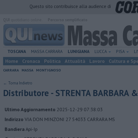
Questo sito contribuisce alla audience di
QUI
quotidiano online.
Percorso semplificato
TOSCANA
MASSA CARRARA
LUNIGIANA
LUCCA
PISA
L
Home
Cronaca
Politica
Attualità
Lavoro
Cultura e Sp
CARRARA
MASSA
MONTIGNOSO
← Torna Indietro
Distributore - STRENTA BARBARA & C
Ultimo Aggiornamento
2025-12-29 07:38:03
Indirizzo
VIA DON MINZONI 27 54033 CARRARA MS
Bandiera
Api-Ip