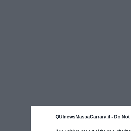
QUInewsMassaCarrara.it -
Do Not 
If you wish to opt-out of the sale, sharing