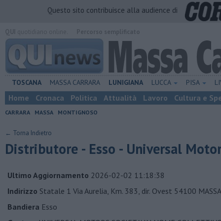
Questo sito contribuisce alla audience di
QUI
quotidiano online.
Percorso semplificato
TOSCANA
MASSA CARRARA
LUNIGIANA
LUCCA
PISA
L
Home
Cronaca
Politica
Attualità
Lavoro
Cultura e Sp
CARRARA
MASSA
MONTIGNOSO
← Torna Indietro
Distributore - Esso - Universal Moto
Ultimo Aggiornamento
2026-02-02 11:18:38
Indirizzo
Statale 1 Via Aurelia, Km. 383, dir. Ovest 54100 MASS
Bandiera
Esso