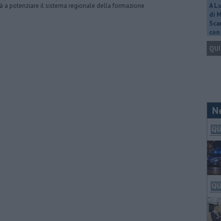
à a potenziare il sistema regionale della formazione
A L
di 
Scar
con 
QUI
N