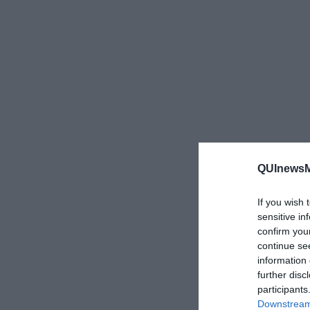
QUInewsMa
If you wish 
sensitive in
confirm you
continue se
information 
further disc
participants
Downstream 