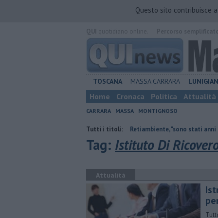
Questo sito contribuisce 
QUI
quotidiano online.
Percorso semplificat
TOSCANA
MASSA CARRARA
LUNIGIA
Home
Cronaca
Politica
Attualità
CARRARA
MASSA
MONTIGNOSO
Il saluto del presidente di Retiambiente, "sono stati anni complessi ma
Tutti i titoli:
Tag:
Istituto Di Ricover
Attualità
Is
per
Tutt