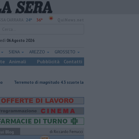
24°
36°
SA CARRARA
QuiNews.net
vedì
06 Agosto 2026
E
SIENA
AREZZO
GROSSETO
ste
Animali
Pubblicità
Contatti
moto di magnitudo 4.3 scuote la Toscana
Tragedia sulle Apuane, muore
ui Blog
di Riccardo Ferrucci