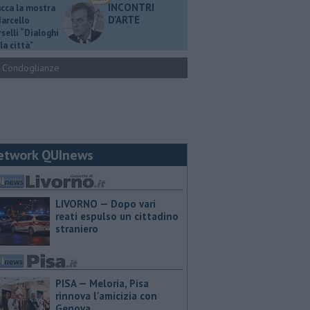
INCONTRI
ucca la mostra
D'ARTE
Marcello
selli “Dialoghi
la città"
Condoglianze
etwork QUInews
LIVORNO — Dopo vari
reati espulso un cittadino
straniero
PISA — Meloria, Pisa
rinnova l'amicizia con
Genova