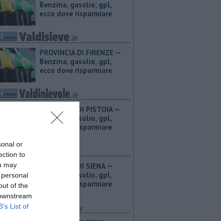
Benzina, gasolio, gpl,
ecco dove risparmiare
PROVINCIA DI FIRENZE — ​
Benzina, gasolio, gpl,
ecco dove risparmiare
PROVINCIA DI PISTOIA — ​
Benzina, gasolio, gpl,
ecco dove risparmiare
sonal or
ection to
ou may
PROVINCIA DI SIENA — ​
Benzina, gasolio, gpl,
 personal
ecco dove risparmiare
out of the
 downstream
B’s List of