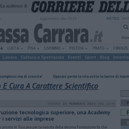
alla audience di
o
Aggiornato alle 20:25
METEO:
MAS
Gio
NA
LUCCA
PISA
LIVORNO
PISTOIA
PRATO
FIRENZ
Lavoro
Cultura e Spettacolo
Eventi
Sport
Blog
Intervi
 di crescita"
Operaio perde la vita sotto le lastre di marmo
Terre
o E Cura A Carattere Scientifico
VENERDÌ
23 FEBBRAIO 2024
ORE 18:45
truzione tecnologica superiore, una Academy
 i servizi alle imprese
Q
o pronto in Toscana per la nascita della decima Fondazione Its che