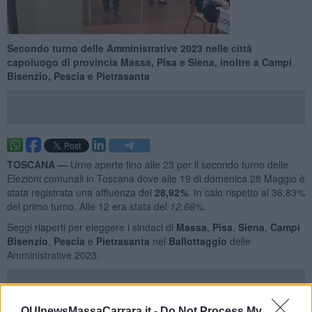
Secondo turno delle Amministrative 2023 nelle città
capoluogo di provincia Massa, Pisa e Siena, inoltre a Campi
Bisenzio, Pescia e Pietrasanta
TOSCANA —
Urne aperte fino alle 23 per il secondo turno delle
Elezioni comunali in Toscana dove alle 19 di domenica 28 Maggio è
stata registrata una affluenza del
28,92
%
. In calo rispetto al 36,83%
del primo turno. Alle 12 era stata del
12,66%
.
Seggi riaperti per eleggere i sindaci di
Massa
,
Pisa
,
Siena
,
Campi
Bisenzio
,
Pescia
e
Pietrasanta
nel
B
allottaggio
delle
Amministrative 2023.
QUInewsMassaCarrara.it -
Do Not Process My