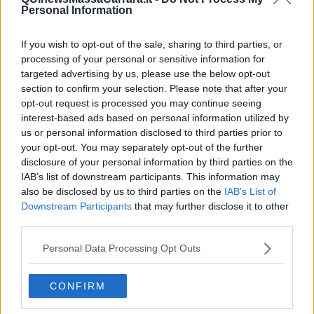
12 e
Affluenza alle
19
Personal Information
Massa
11,51% - 27,61%
If you wish to opt-out of the sale, sharing to third parties, or
Pisa
15,05% - 33,20%
processing of your personal or sensitive information for
targeted advertising by us, please use the below opt-out
Siena
13,52% - 30,67%
section to confirm your selection. Please note that after your
Campi Bisenzio
8,68% - 20,79%
opt-out request is processed you may continue seeing
interest-based ads based on personal information utilized by
Pescia
11,32% - 25,91%
us or personal information disclosed to third parties prior to
Pietrasanta
13,02% - 29,02%
your opt-out. You may separately opt-out of the further
disclosure of your personal information by third parties on the
Prossimo rilevamento per l'affluenza previsto alle 23.
IAB’s list of downstream participants. This information may
Ballottaggi in Toscana - Vademecum
also be disclosed by us to third parties on the
IAB’s List of
Downstream Participants
that may further disclose it to other
I seggi sono aperti oggi domenica 28 Maggio dalle 7
fino alle 23
, e
third parties.
domani
lunedì 29 Maggio dalle 7 alle 15
. Lo spoglio delle schede
partirà alle 15.
Personal Data Processing Opt Outs
Come si vota
CONFIRM
Al seggio l'elettore deve presentarsi munito di
documento
d'identità
valido e di
tessera elettorale
.