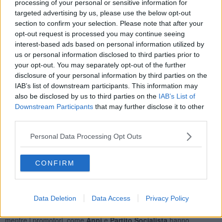
sommità, si trova il ritratto di Che Guevara in ferro, così come
processing of your personal or sensitive information for
immortalato nel celebre scatto di Alberto Korda. Autore dell'opera è
targeted advertising by us, please use the below opt-out
l'artista argentino
Jorge Romero
.
section to confirm your selection. Please note that after your
opt-out request is processed you may continue seeing
interest-based ads based on personal information utilized by
us or personal information disclosed to third parties prior to
your opt-out. You may separately opt-out of the further
"Quando ci è stata proposta questa opera dal comitato promotore
disclosure of your personal information by third parties on the
l'abbiamo accolta con entusiasmo - ha detto la sindaca
Serena
Arrighi
durante l'inaugurazione, cui ha partecipato anche
IAB’s list of downstream participants. This information may
l'ambasciatrice cubana in Italia, Mirtha Granda Averhoff - sono
also be disclosed by us to third parties on the
IAB’s List of
convinta, d'altronde, che in un mondo in cui si parla di
Downstream Participants
that may further disclose it to other
suprematismi e nazionalismi, in cui l’interesse dell’individuo sembra
third parties.
debba prevalere su quello della collettività sia importante
accendere la luce su un’icona immortale che ci parla di libertà
Personal Data Processing Opt Outs
e altruismo
. Noi condanniamo fortemente ogni totalitarismo, ogni
regime che anche solo parzialmente lede i diritti delle persone e
CONFIRM
della collettività. Rimarchiamo però che gli affronti alle vittime sono
quelli di chi tollera i saluti romani e gli inni al duce all’interno dei
propri movimenti giovanili e consente ai torturatori di tornare a casa
con un volo di Stato".
Data Deletion
Data Access
Privacy Policy
L'inaugurazione, ovviamente, non è rimasta senza strascichi:
mentre i promotori, come
Anpi
e
Partito Socialista
hanno