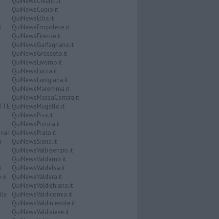
QuiNewsChianti.it
QuiNewsCuoio.it
QuiNewsElba.it
i
QuiNewsEmpolese.it
QuiNewsFirenze.it
QuiNewsGarfagnana.it
QuiNewsGrosseto.it
QuiNewsLivorno.it
QuiNewsLucca.it
QuiNewsLunigiana.it
QuiNewsMaremma.it
QuiNewsMassaCarrara.it
ATTE
QuiNewsMugello.it
QuiNewsPisa.it
QuiNewsPistoia.it
nari
QuiNewsPrato.it
a
QuiNewsSiena.it
QuiNewsValbisenzio.it
QuiNewsValdarno.it
i
QuiNewsValdelsa.it
o e
QuiNewsValdera.it
QuiNewsValdichiana.it
lla
QuiNewsValdicornia.it
QuiNewsValdinievole.it
QuiNewsValdisieve.it