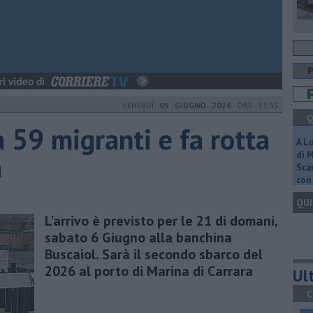
VENERDÌ
05 GIUGNO 2026
ORE 13:55
Q
 59 migranti e fa rotta
A L
a
di 
Scar
con 
QUI
L'arrivo è previsto per le 21 di domani,
sabato 6 Giugno alla banchina
Buscaiol. Sarà il secondo sbarco del
2026 al porto di Marina di Carrara
Ult
C