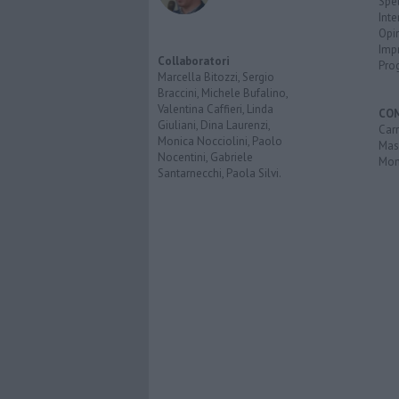
Spet
Inte
Opi
Imp
Collaboratori
Pro
Marcella Bitozzi, Sergio
Braccini, Michele Bufalino,
Valentina Caffieri, Linda
CO
Giuliani, Dina Laurenzi,
Carr
Monica Nocciolini, Paolo
Mas
Nocentini, Gabriele
Mon
Santarnecchi, Paola Silvi.