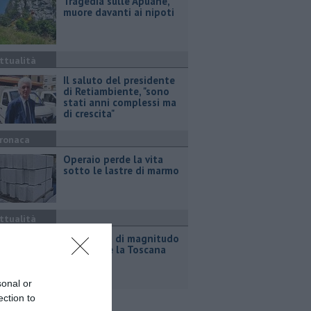
Tragedia sulle Apuane,
muore davanti ai nipoti
ttualità
Il saluto del presidente
di Retiambiente, "sono
stati anni complessi ma
di crescita"
ronaca
Operaio perde la vita
sotto le lastre di marmo
ttualità
Terremoto di magnitudo
4.3 scuote la Toscana
sonal or
ection to