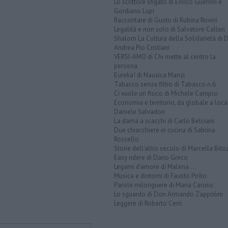
Lo scrittore sfigato di Enrico Guerrini e
Gordiano Lupi
Raccontare di Gusto di Rubina Rovini
Legalità e non solo di Salvatore Calleri
Shalom La Cultura della Solidarietà di 
Andrea Pio Cristiani
VERSI-AMO di Chi mette al centro la
persona
Eureka! di Nausica Manzi
Tabasco senza filtro di Tabasco n.6
Ci vuole un fisico di Michele Campisi
Economia e territorio, da globale a loca
Daniele Salvadori
La dama a scacchi di Carlo Belciani
Due chiacchiere in cucina di Sabrina
Rossello
Storie dell'altro secolo di Marcella Bito
Easy ridere di Dario Greco
Legami d'amore di Malena ...
Musica e dintorni di Fausto Pirìto
Parole milonguere di Maria Caruso
Lo sguardo di Don Armando Zappolini
Leggere di Roberto Cerri