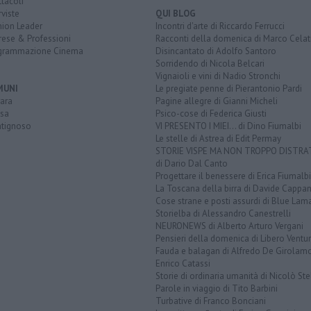
tacoli
rviste
QUI BLOG
nion Leader
Incontri d'arte di Riccardo Ferrucci
rese & Professioni
Racconti della domenica di Marco Celat
grammazione Cinema
Disincantato di Adolfo Santoro
Sorridendo di Nicola Belcari
Vignaioli e vini di Nadio Stronchi
MUNI
Le pregiate penne di Pierantonio Pardi
ara
Pagine allegre di Gianni Micheli
sa
Psico-cose di Federica Giusti
tignoso
VI PRESENTO I MIEI... di Dino Fiumalbi
Le stelle di Astrea di Edit Permay
STORIE VISPE MA NON TROPPO DISTR
di Dario Dal Canto
Progettare il benessere di Erica Fiumalbi
La Toscana della birra di Davide Cappan
Cose strane e posti assurdi di Blue Lam
Storielba di Alessandro Canestrelli
NEURONEWS di Alberto Arturo Vergani
Pensieri della domenica di Libero Ventur
Fauda e balagan di Alfredo De Girolam
Enrico Catassi
Storie di ordinaria umanità di Nicolò Ste
Parole in viaggio di Tito Barbini
Turbative di Franco Bonciani