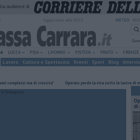
alla audience di
o
Aggiornato alle 20:25
METEO:
MAS
Gio
NA
LUCCA
PISA
LIVORNO
PISTOIA
PRATO
FIRENZ
Lavoro
Cultura e Spettacolo
Eventi
Sport
Blog
Intervi
lessi ma di crescita"
Operaio perde la vita sotto le lastre di marmo
Op
di