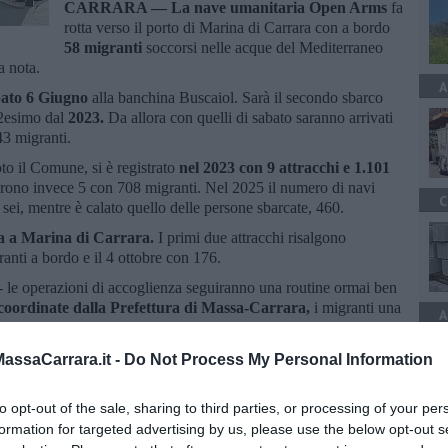
CARRARA —
La nave umanitaria Open Arms
fa
rotta verso il porto di Marina di Carrara con a bordo
58 migranti
soccorsi nelle acque del Mediterraneo
a nota.
A
ato 6 Giugno
alla banchina Buscaiol. Sarà il secondo sbarco
22esimo dal
2023.
Da allora con quelli di sabato saranno arrivati
3 migranti.
oto il Comune, si è registrato
nel 2023 con 9 attracchi e 1.101
furono invece 5 con 708 migranti. Nel 2025 il numero di navi
C
 sei, mentre è calato quello delle persone sbarcate, 460.
ta a Marina di Carrara.
I primi due attracchi risalgono
anti a bordo e il 4 ottobre con 176.
 le operazioni di accoglienza seguiranno una routine ormai ben
 coordinate dalla Prefettura di Massa-Carrara,
i migranti una
A
iglione C di Imm-CarraraFiere per il primo soccorso e le
nno per strutture di accoglienza.
ssaCarrara.it -
Do Not Process My Personal Information
to opt-out of the sale, sharing to third parties, or processing of your per
formation for targeted advertising by us, please use the below opt-out s