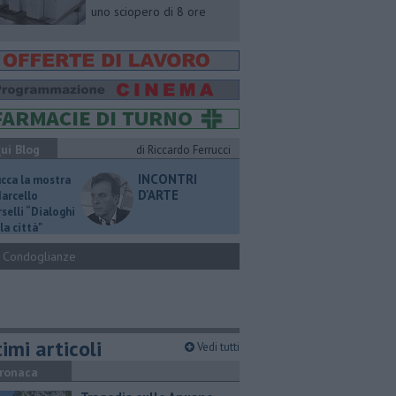
uno sciopero di 8 ore
ui Blog
di Riccardo Ferrucci
INCONTRI
ucca la mostra
D'ARTE
Marcello
selli “Dialoghi
la città"
Condoglianze
imi articoli
Vedi tutti
ronaca