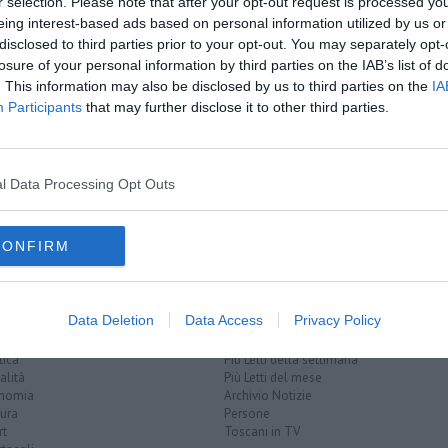
r selection. Please note that after your opt-out request is processed y
eing interest-based ads based on personal information utilized by us or
oscana iscriviti alla
Newsletter QUInews - ToscanaMedia.
disclosed to third parties prior to your opt-out. You may separately opt-
amente nella tua casella di posta.
losure of your personal information by third parties on the IAB’s list of
. This information may also be disclosed by us to third parties on the
IA
Participants
that may further disclose it to other third parties.
granti a bordo
rcano 75 migranti
l Data Processing Opt Outs
 verso la Toscana
CONFIRM
Data Deletion
Data Access
Privacy Policy
EGORIE
RUBRICHE
naca
Le notizie di oggi
tica
Più Letti della settimana
alità
Più Letti del mese
nomia
Archivio Notizie
ura
Persone
rt
Toscani in TV