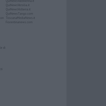
QuiNewsValtiberina.it
QuiNewsVersilia.it
QuiNewsVolterra.it
QuiNewsTango.com
Don
ToscanaMediaNews.it
Fiorentinanews.com
le di
zzi