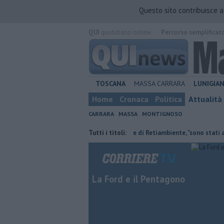
Questo sito contribuisce 
QUI
quotidiano online.
Percorso semplificat
TOSCANA
MASSA CARRARA
LUNIGIA
Home
Cronaca
Politica
Attualità
CARRARA
MASSA
MONTIGNOSO
ai nipoti
Il saluto del presidente di Retiambiente, "sono stati anni comp
Tutti i titoli:
La Ford e il Pentagono