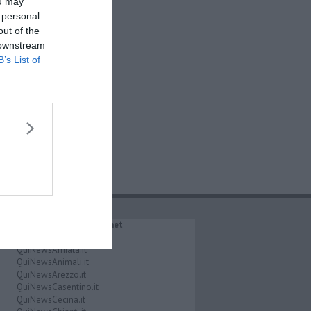
ou may
 personal
out of the
 downstream
B’s List of
IL NETWORK QuiNews.net
QuiNewsAbetone.it
QuiNewsAmiata.it
QuiNewsAnimali.it
QuiNewsArezzo.it
QuiNewsCasentino.it
QuiNewsCecina.it