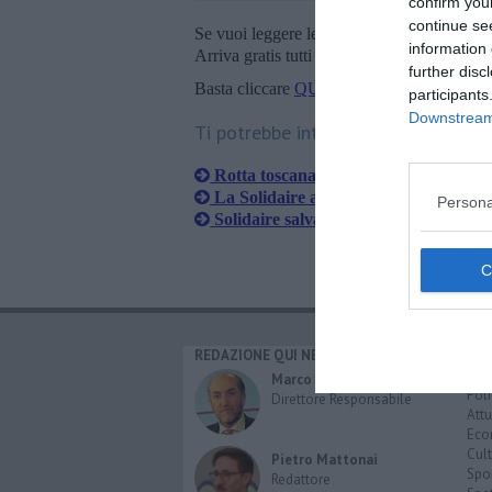
confirm you
continue se
Se vuoi leggere le notizie principali della T
information 
Arriva gratis tutti i giorni alle 20:00 dirett
further disc
Basta cliccare
QUI
participants
Downstream 
Ti potrebbe interessare anche:
Rotta toscana per Open Arms, 117 mi
La Solidaire attracca a Livorno, sba
Persona
Solidaire salva 75 migranti e fa rotta
REDAZIONE QUI NEWS
CAT
Cro
Marco Migli
Poli
Direttore Responsabile
Attu
Eco
Cult
Pietro Mattonai
Spo
Redattore