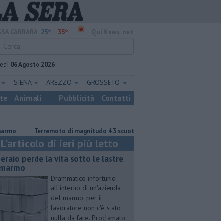
25°
35°
SA CARRARA
QuiNews.net
vedì
06 Agosto 2026
E
SIENA
AREZZO
GROSSETO
ste
Animali
Pubblicità
Contatti
Terremoto di magnitudo 4.3 scuote la Toscana
Tragedia sulle Apuan
L'articolo di ieri più letto
eraio perde la vita sotto le lastre
 marmo
Drammatico infortunio
all'interno di un'azienda
del marmo: per il
lavoratore non c'è stato
nulla da fare. Proclamato