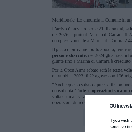
Meridionale. Lo annuncia il Comune in un
L'arrivo è previsto per le 21 di domani,
s
ab
del 2026 al porto di Marina di Carrara, il 
complessivamente a Marina di Carrara 2.44
Il picco di arrivi nel porto apuano, rende n
persone sbarcate
, nel 2024 gli attracchi 
giunte fino a Marina di Carrara è cresciuto,
Per la Open Arms sabato sarà la
terza vol
entrambi al 2023: il 22 agosto con 196 migr
"Anche questo sabato - precisa il Comune -
consolidata.
Tutte le operazioni saranno
volta sbarcati saranno accompagnati al pad
operazioni di riconoscimento quindi partira
QUInewsMa
If you wish 
sensitive in