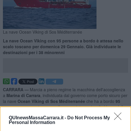
La nave Ocean Viking di Sos Méditerranée
La nave Ocean Viking con 95 persone a bordo è attesa nello
scalo toscano per domenica 29 Gennaio. Già individuate le
destinazioni per i 38 minorenni
CARRARA —
Marcia a pieno regime la macchina dell'accoglienza
a
Marina di Carrara
, individuata dal governo come porto sicuro per
la nave
Ocean Viking di Sos Méditerranée
che ha a bordo
95
persone
soccorse in mare nelle acque internazionali al largo della
Libia, tra cui 15 donne e 38 minori, 33 dei quali non accompagnati.
QUInewsMassaCarrara.it -
Do Not Process My
La nave dell'Ong era inizialmente attesa in porto per il primo
Personal Information
pomeriggio di
domenica 29 Gennaio
. Le condizioni meteomarine,