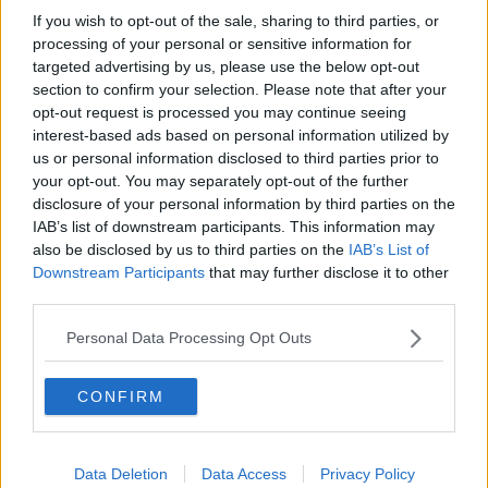
tuttavia, lasciano prevedere che l'attracco possa slittare anche di
If you wish to opt-out of the sale, sharing to third parties, or
diverse ore. A fare il punto della situazione è la sindaca di Carrara
processing of your personal or sensitive information for
Serena Arrighi.
targeted advertising by us, please use the below opt-out
section to confirm your selection. Please note that after your
opt-out request is processed you may continue seeing
interest-based ads based on personal information utilized by
Le
operazioni di prima accoglienza
sono coordinate dalla
us or personal information disclosed to third parties prior to
prefettura di Massa-Carrara, mentre rappresentanti delle autorità
your opt-out. You may separately opt-out of the further
sanitarie e del governo sono in contatto con l'equipaggio della nave
disclosure of your personal information by third parties on the
per acquisire informazioni sullo stato di salute dei passeggeri.
IAB’s list of downstream participants. This information may
also be disclosed by us to third parties on the
IAB’s List of
Le procedure di sbarco
Downstream Participants
that may further disclose it to other
third parties.
"Al loro arrivo - spiega la prima cittadina di Carrara - tutti i migranti
saranno sottoposti a un primo screening per accertare la
positività
Personal Data Processing Opt Outs
o meno al Covid-19
, quindi saranno fatti sbarcare e condotti in
piccoli gruppi a bordo di pullmini fino a Imm-CarraraFiere".
Qui, all'interno del padiglione D, si stanno allestendo aree di
CONFIRM
accoglienza e altre ad hoc che serviranno per sottoporre tutti a un
secondo
screening che sarà effettuato dal personale medico
dell'Asl
.
Data Deletion
Data Access
Privacy Policy