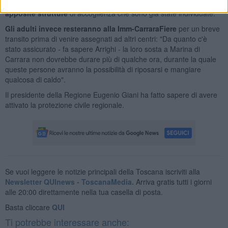
Una volta completata questa fase,
i minori saranno trasportati in
apposite strutture
di accoglienza che sono già state individuate.
Gli adulti invece resteranno alla Imm-CarraraFiere
per un breve
transito prima di venire assegnati ad altri centri: "Da quanto c'è
stato assicurato - fa sapere Arrighi - la loro sosta a Marina di
Carrara non dovrebbe durare più di qualche ora, durante la quale
queste persone avranno la possibilità di riposarsi e mangiare
qualcosa di caldo".
Il presidente della Regione Eugenio Giani ha fatto sapere di avere
attivato la protezione civile regionale.
Se vuoi leggere le notizie principali della Toscana iscriviti alla
Newsletter QUInews - ToscanaMedia.
Arriva gratis tutti i giorni
alle 20:00 direttamente nella tua casella di posta.
Basta cliccare
QUI
Ti potrebbe interessare anche: