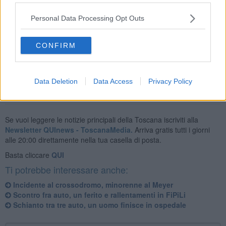
dall'abitacolo dai vigili del fuoco e affidate ai sanitari del 118. Feriti
anche due soccorritori che erano a bordo dell'ambulanza:
Personal Data Processing Opt Outs
avrebbero riportato alcune fratture. I feriti sono stati portati negli
ospedali di Massa e Pisa.
CONFIRM
Sul posto anche i vigili urbani.
Data Deletion
Data Access
Privacy Policy
Se vuoi leggere le notizie principali della Toscana iscriviti alla
Newsletter QUInews - ToscanaMedia.
Arriva gratis tutti i giorni
alle 20:00 direttamente nella tua casella di posta.
Basta cliccare
QUI
Ti potrebbe interessare anche:
Incidente al crossodromo, minorenne al Meyer
Scontro fra auto, un ferito e rallentamenti in FiPiLi
Schianto tra tre auto, un uomo finisce in ospedale