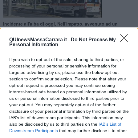
Incidente all'alba di oggi. Nell'impatto, avvenuto ad un
incrocio, sono rimasti i feriti i due occupanti dell'auto e due
soccorritori
QUInewsMassaCarrara.it -
Do Not Process My
Personal Information
If you wish to opt-out of the sale, sharing to third parties, or
processing of your personal or sensitive information for
targeted advertising by us, please use the below opt-out
CARRARA —
E' di 4 persone ferite il bilancio di un incidente
section to confirm your selection. Please note that after your
avvenuto all'alba di oggi a Marina di Carrara. Coinvolti un'auto e
opt-out request is processed you may continue seeing
un'ambulanza che, per cause in corso di accertamento, si sono
interest-based ads based on personal information utilized by
scontrate all'incrocio tra viale Colombo e viale Galilei.
us or personal information disclosed to third parties prior to
L'impatto, violento, ha pesantemente danneggiato entrambi i mezzi
your opt-out. You may separately opt-out of the further
coinvolti.
disclosure of your personal information by third parties on the
IAB’s list of downstream participants. This information may
also be disclosed by us to third parties on the
IAB’s List of
Downstream Participants
that may further disclose it to other
Due persone che si trovavano a bordo dell'auto sono state estratte
third parties.