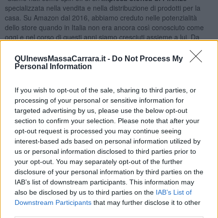
specializzata nella vendita e nella distribuzione di prodotti per la
casa. Su Amazon dal 2016, abbiamo creduto nelle potenzialità
dello store quando in Italia non era ancora così conosciuto come
oggi e nel corso di questi anni siamo cresciuti assieme a lui. Da
allora registriamo ogni anno
tassi di crescita del 100%
”. Così
racconta l’evoluzione della Baroni s.rl. il Ceo dell'azienda
Alberto
QUInewsMassaCarrara.it -
Do Not Process My
Garbocci.
Personal Information
If you wish to opt-out of the sale, sharing to third parties, or
processing of your personal or sensitive information for
Le regioni italiane con il più alto valore di export attraverso
targeted advertising by us, please use the below opt-out
Amazon
section to confirm your selection. Please note that after your
opt-out request is processed you may continue seeing
Nel 2022, le oltre 21.000 pmi italiane che vendono attraverso
interest-based ads based on personal information utilized by
Amazon sono dislocate lungo tutto lo stivale e, analizzando le
us or personal information disclosed to third parties prior to
vendite all’estero delle pmi nelle singole regioni, la Lombardia si
your opt-out. You may separately opt-out of the further
conferma la prima regione per valore dell’export, pari a oltre 175
disclosure of your personal information by third parties on the
milioni di euro, seguita dalla Campania, con più di 130 milioni di
IAB’s list of downstream participants. This information may
euro. Il terzo posto lo guadagna appunto la
Toscana
, che registra
nel 2022 oltre 100 milioni di euro. A chiudere la top 5 sono il Lazio,
also be disclosed by us to third parties on the
IAB’s List of
con più di 80 milioni di euro di export, e il Veneto, con circa 75
Downstream Participants
that may further disclose it to other
milioni di euro.
third parties.