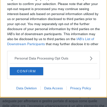
ha gonfiato fossi ed i canali fino a farli tracimare.
section to confirm your selection. Please note that after your
opt-out request is processed you may continue seeing
interest-based ads based on personal information utilized by
us or personal information disclosed to third parties prior to
your opt-out. You may separately opt-out of the further
Sulla costa, nella zona di Poveromo, diversi ettari di radicchio,
rapini, finocchi ed altri ortaggi invernali pronti per essere raccolti
disclosure of your personal information by third parties on the
sono finiti sotto decine di centri metri di acqua e fango.
IAB’s list of downstream participants. This information may
also be disclosed by us to third parties on the
IAB’s List of
“La pioggia ci ha dato una piccola tregua. L’allerta è massima: la
Downstream Participants
that may further disclose it to other
conferma del livello di allerta arancione nelle prossime ore e nella
third parties.
giornata di domani ci preoccupa molto anche perché piove su
terreni e versanti fradici e fragili. – commenta la presidente di
Personal Data Processing Opt Outs
Coldiretti Massa Carrara,
Francesca Ferrari
– I danni alle
coltivazioni sono, al momento, circoscritti nella zona di Poveromo
dove è altissimo il rischio di asfissia per diversi ettari di colture in
CONFIRM
campo. Siamo invece molto preoccupati per la fragilità delle colline
del Candia che si manifesta ormai ad ogni temporale”.
L’arrivo della nuova perturbazione ha fatto scattare la corsa tra gli
Data Deletion
Data Access
Privacy Policy
agricoltori a mettere al sicuro gli animali insieme alle attrezzature e
macchinari. “Il territorio non ha le infrastrutture idrogeologiche
adeguate per affrontare e gestire portate di acqua come quelle
delle ultime ore, l’eccessiva urbanizzazione è un altro elemento che