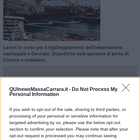
Lavori in corso per il rigalleggiamento dell'imbarcazione
naufragata a Gennaio. Dopodiché sarà spostata al porto di
Livorno e rottamata
QUInewsMassaCarrara.it -
Do Not Process My
Personal Information
MASSA —
Ultimi interventi sulla
nave cargo Guang Rong
al
pontile di Marina di Massa, dove l'imbarcazione si è incagliata il 28
If you wish to opt-out of the sale, sharing to third parties, or
Gennaio scorso. Nella giornata di oggi, lunedì 15 Dicembre, sono
processing of your personal or sensitive information for
infatti cominciati i lavori per la
rimessa in galleggiamento
.
targeted advertising by us, please use the below opt-out
Un'operazione che, nell'arco di 24 ore, rimetterà "in piedi" la nave,
section to confirm your selection. Please note that after your
che sarà poi trasportata al
porto di Livorno
per la "rottamazione".
opt-out request is processed you may continue seeing
Dopo
quasi un anno di attività di messa in sicurezza
, oltre allo