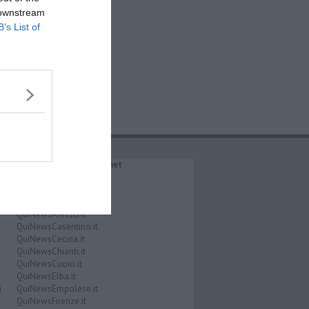
 downstream
B’s List of
IL NETWORK QuiNews.net
QuiNewsAbetone.it
QuiNewsAmiata.it
QuiNewsAnimali.it
QuiNewsArezzo.it
QuiNewsCasentino.it
QuiNewsCecina.it
QuiNewsChianti.it
QuiNewsCuoio.it
QuiNewsElba.it
i
QuiNewsEmpolese.it
QuiNewsFirenze.it