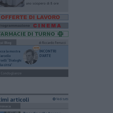
uno sciopero di 8 ore
ui Blog
di Riccardo Ferrucci
INCONTRI
ucca la mostra
D'ARTE
Marcello
selli “Dialoghi
la città"
Condoglianze
imi articoli
Vedi tutti
ronaca