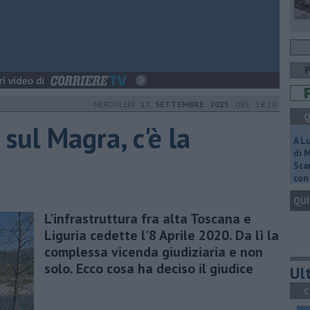
MERCOLEDÌ
17 SETTEMBRE 2025
ORE 18:20
Q
 sul Magra, c'è la
A L
di 
Scar
con 
QUI
L'infrastruttura fra alta Toscana e
Liguria cedette l'8 Aprile 2020. Da lì la
complessa vicenda giudiziaria e non
solo. Ecco cosa ha deciso il giudice
Ult
C