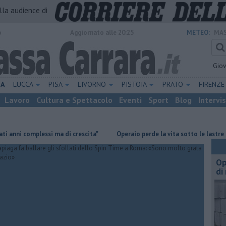
alla audience di
o
Aggiornato alle 20:25
METEO:
MAS
Gio
NA
LUCCA
PISA
LIVORNO
PISTOIA
PRATO
FIRENZ
Lavoro
Cultura e Spettacolo
Eventi
Sport
Blog
Intervi
 complessi ma di crescita"
Operaio perde la vita sotto le lastre di mar
Op
di