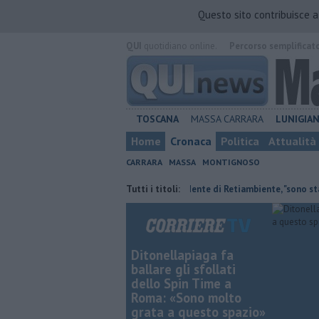
Questo sito contribuisce 
QUI
quotidiano online.
Percorso semplificat
TOSCANA
MASSA CARRARA
LUNIGIA
Home
Cronaca
Politica
Attualità
CARRARA
MASSA
MONTIGNOSO
nti ai nipoti
Il saluto del presidente di Retiambiente, "sono stati anni
Tutti i titoli:
Ditonellapiaga fa
ballare gli sfollati
dello Spin Time a
Roma: «Sono molto
grata a questo spazio»