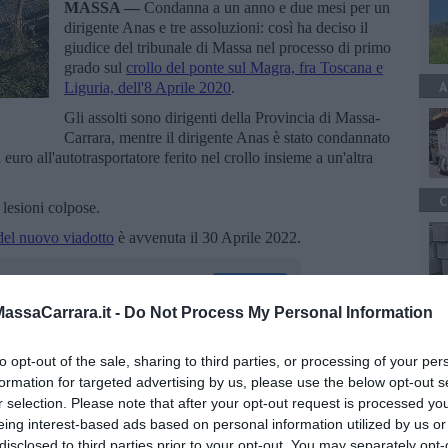
MASSA —
Condanna a un anno e due mesi per un
dirigente Anas e tre assoluzioni: così ha deciso il
giudice del tribunale di Massa nel processo di primo
grado sul
crollo del ponte sul Magra, fra Toscana e
A
Liguria, dell'8 Aprile 2020
.
Gli assolti sono dirigenti della Provincia di Massa-
Carrara, mentre il dirigente Anas è stato condannato
uro all'autotrasportatore ferito nel crollo insieme a un'altra
C
e lesioni colpose.
del nuovo viadotto
è avvenuta il 30 Aprile 2022.
ssaCarrara.it -
Do Not Process My Personal Information
A
to opt-out of the sale, sharing to third parties, or processing of your per
oscana iscriviti alla
Newsletter QUInews - ToscanaMedia.
formation for targeted advertising by us, please use the below opt-out s
amente nella tua casella di posta.
r selection. Please note that after your opt-out request is processed y
eing interest-based ads based on personal information utilized by us or
disclosed to third parties prior to your opt-out. You may separately opt-