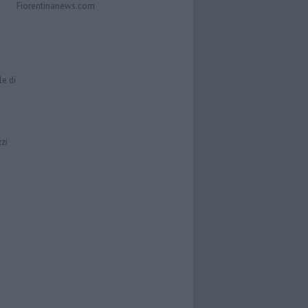
Fiorentinanews.com
le di
zzi