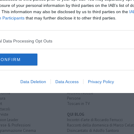
losure of your personal information by third parties on the IAB’s list of
. This information may also be disclosed by us to third parties on the
IA
Magra
Participants
that may further disclose it to other third parties.
o Magra
sa-carrara
l Data Processing Opt Outs
CONFIRM
EGORIE
RUBRICHE
naca
Le notizie di oggi
Data Deletion
Data Access
Privacy Policy
tica
Più Letti della settimana
alità
Più Letti del mese
nomia
Archivio Notizie
ura
Persone
rt
Toscani in TV
tacoli
rviste
QUI BLOG
nion Leader
Incontri d'arte di Riccardo Ferrucci
rese & Professioni
Racconti della domenica di Marco Celat
grammazione Cinema
Disincantato di Adolfo Santoro