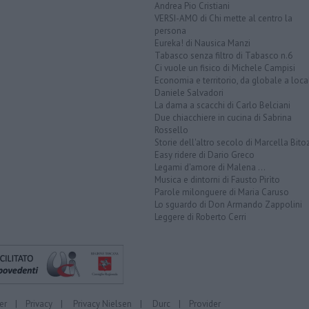
Andrea Pio Cristiani
VERSI-AMO di Chi mette al centro la
persona
Eureka! di Nausica Manzi
Tabasco senza filtro di Tabasco n.6
Ci vuole un fisico di Michele Campisi
Economia e territorio, da globale a loca
Daniele Salvadori
La dama a scacchi di Carlo Belciani
Due chiacchiere in cucina di Sabrina
Rossello
Storie dell'altro secolo di Marcella Bito
Easy ridere di Dario Greco
Legami d'amore di Malena ...
Musica e dintorni di Fausto Pirìto
Parole milonguere di Maria Caruso
Lo sguardo di Don Armando Zappolini
Leggere di Roberto Cerri
er
|
Privacy
|
Privacy Nielsen
|
Durc
|
Provider