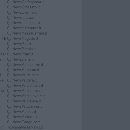
QuiNewsGarfagnana.it
QuiNewsGrosseto.it
QuiNewsLivorno.it
QuiNewsLucca.it
QuiNewsLunigiana.it
QuiNewsMaremma.it
QuiNewsMassaCarrara.it
ATTE
QuiNewsMugello.it
QuiNewsPisa.it
QuiNewsPistoia.it
nari
QuiNewsPrato.it
a
QuiNewsSiena.it
QuiNewsValbisenzio.it
QuiNewsValdarno.it
i
QuiNewsValdelsa.it
o e
QuiNewsValdera.it
QuiNewsValdichiana.it
lla
QuiNewsValdicornia.it
QuiNewsValdinievole.it
QuiNewsValdisieve.it
QuiNewsValtiberina.it
QuiNewsVersilia.it
QuiNewsVolterra.it
QuiNewsTango.com
Don
ToscanaMediaNews.it