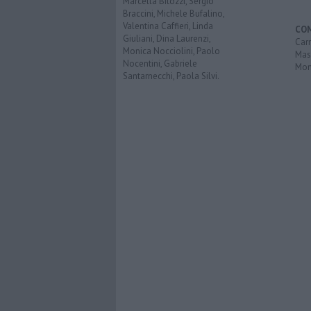
Marcella Bitozzi, Sergio
Braccini, Michele Bufalino,
Valentina Caffieri, Linda
CO
Giuliani, Dina Laurenzi,
Carr
Monica Nocciolini, Paolo
Mas
Nocentini, Gabriele
Mon
Santarnecchi, Paola Silvi.