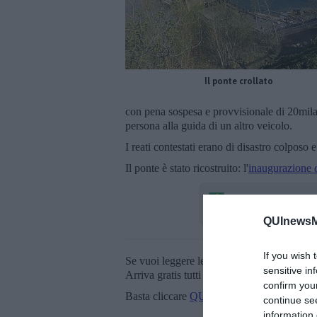
Il ponte crollato
con pena sospesa e provvisionale di 20mila e
persona alla guida di un altro veicolo.
I reati contestati erano di disastro colposo 
Il ponte è stato ricostruito: l'
inaugurazione 
QUInewsMa
If you wish 
Se vuoi leggere le notizie principali della T
sensitive in
Arriva gratis tutti i giorni alle 20:00 dirett
confirm you
Basta cliccare
QUI
continue se
information 