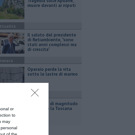
Tragedia sulle Apuane,
muore davanti ai nipoti
ttualità
Il saluto del presidente
di Retiambiente, "sono
stati anni complessi ma
di crescita"
ronaca
Operaio perde la vita
sotto le lastre di marmo
ttualità
Terremoto di magnitudo
4.3 scuote la Toscana
sonal or
ection to
ou may
 personal
out of the