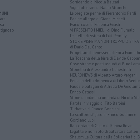
Sorridendo di Nicola Belcari
Vignaioli e vini di Nadio Stronchi
MUNI
Le pregiate penne di Pierantonio Pardi
ara
Pagine allegre di Gianni Micheli
sa
Psico-cose di Federica Giusti
tignoso
VI PRESENTO I MIEI... di Dino Fiumalbi
Le stelle di Astrea di Edit Permay
STORIE VISPE MA NON TROPPO DISTR
di Dario Dal Canto
Progettare il benessere di Erica Fiumalbi
La Toscana della birra di Davide Cappan
Cose strane e posti assurdi di Blue Lam
Storielba di Alessandro Canestrelli
NEURONEWS di Alberto Arturo Vergani
Pensieri della domenica di Libero Ventur
Fauda e balagan di Alfredo De Girolam
Enrico Catassi
Storie di ordinaria umanità di Nicolò Ste
Parole in viaggio di Tito Barbini
Turbative di Franco Bonciani
Lo scrittore sfigato di Enrico Guerrini e
Gordiano Lupi
Raccontare di Gusto di Rubina Rovini
Legalità e non solo di Salvatore Calleri
Shalom La Cultura della Solidarietà di 