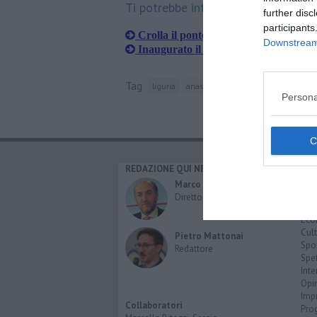
Ti potrebbe interessare anche:
further disc
participants
Crolla il ponte di Albiano sul fiume 
Downstream 
Inaugurato il nuovo ponte di Albian
Tag
liguria
anas
toscana
provincia di mas
Persona
REDAZIONE QUI NEWS
CAT
Cro
Marco Migli
Poli
Direttore Responsabile
Attu
Eco
Cult
Pietro Mattonai
Spo
Redattore
Spet
Inte
Opi
Imp
Collaboratori
Pro