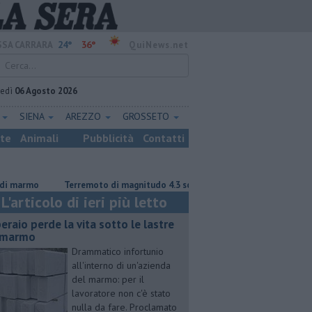
24°
36°
SA CARRARA
QuiNews.net
vedì
06 Agosto 2026
E
SIENA
AREZZO
GROSSETO
ste
Animali
Pubblicità
Contatti
mo
Terremoto di magnitudo 4.3 scuote la Toscana
Tragedia sulle A
L'articolo di ieri più letto
eraio perde la vita sotto le lastre
 marmo
Drammatico infortunio
all'interno di un'azienda
del marmo: per il
lavoratore non c'è stato
nulla da fare. Proclamato