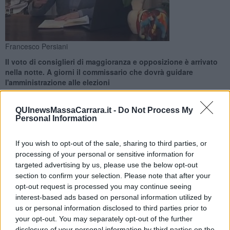
Francesco Persiani
Il voto di consiglieri di maggioranza e opposizione è arrivato
nella notte. A giorni il commissario che dovrà guidare
l'amministrazione alle elezioni
QUInewsMassaCarrara.it -
Do Not Process My
Personal Information
If you wish to opt-out of the sale, sharing to third parties, or
MASSA —
Il sindaco di Massa Francesco Persiani è decaduto. A
processing of your personal or sensitive information for
giorni nel capoluogo apuano dovrà arrivare un commissario per
targeted advertising by us, please use the below opt-out
guidare l'amministrazione verso le
elezioni
, che erano già
section to confirm your selection. Please note that after your
comunque previste nella tornata del 14 e 15 Maggio 2023.
opt-out request is processed you may continue seeing
La situazione è precipitata nella notte, al culmine del consiglio
interest-based ads based on personal information utilized by
comunale che ha visto consiglieri di maggioranza votare la mozione
us or personal information disclosed to third parties prior to
di sfiducia proposta dall'opposizione. A spiegarlo dando conto
your opt-out. You may separately opt-out of the further
dell'accaduto è stato direttamente l'ormai ex sindaco di Massa
disclosure of your personal information by third parties on the