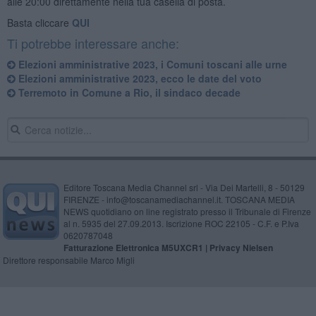
alle 20:00 direttamente nella tua casella di posta.
Basta cliccare
QUI
Ti potrebbe interessare anche:
Elezioni amministrative 2023, i Comuni toscani alle urne
Elezioni amministrative 2023, ecco le date del voto
Terremoto in Comune a Rio, il sindaco decade
Editore Toscana Media Channel srl - Via Dei Martelli, 8 - 50129
FIRENZE - info@toscanamediachannel.it. TOSCANA MEDIA
NEWS quotidiano on line registrato presso il Tribunale di Firenze
al n. 5935 del 27.09.2013. Iscrizione ROC 22105 - C.F. e P.Iva
0620787048
Fatturazione Elettronica M5UXCR1 |
Privacy Nielsen
Direttore responsabile Marco Migli
Powered by
Aperion.it