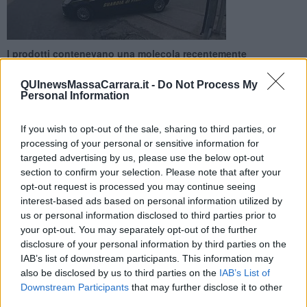
I prodotti contenevano una molecola recentemente
riclassificata dai regolamenti Ue in quanto dannosa per la
fertilità e tossica per l'essere umano
QUInewsMassaCarrara.it -
Do Not Process My
Personal Information
If you wish to opt-out of the sale, sharing to third parties, or
processing of your personal or sensitive information for
targeted advertising by us, please use the below opt-out
MASSA —
Si chiama Trimethylbenzoyl Diphenylphosphine Oxide: è
section to confirm your selection. Please note that after your
una sostanza recentemente riclassificata come dannosa per la
opt-out request is processed you may continue seeing
salute umana. Ebbene, la guardia di finanza del comando
interest-based ads based on personal information utilized by
provinciale di Massa-Carrara l'ha rinvenuta in alcuni cosmetici, il
us or personal information disclosed to third parties prior to
che ha portato al sequestro di 100 prodotti e alla denuncia di un
your opt-out. You may separately opt-out of the further
imprenditore.
disclosure of your personal information by third parties on the
La molecola è stata ridefinita come "cancerogena e tossica per la
IAB’s list of downstream participants. This information may
riproduzione poiché in grado di agire negativamente sulla fertilità",
also be disclosed by us to third parties on the
IAB’s List of
spiega una nota delle Fiamme Gialle.
Downstream Participants
that may further disclose it to other
third parties.