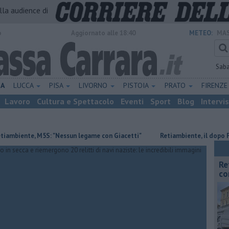
alla audience di
o
Aggiornato alle 18:40
METEO:
MAS
Sab
NA
LUCCA
PISA
LIVORNO
PISTOIA
PRATO
FIRENZ
Lavoro
Cultura e Spettacolo
Eventi
Sport
Blog
Intervi
nte, M5S: "Nessun legame con Giacetti"
Retiambiente, il dopo Fortini 
Re
co