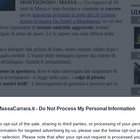
MONTIGNOSO / MASSA —
Un ragazzo di 18
anni di Massa è stato fermato e condotto in
carcere
Ult
per la
sparatoria avvenuta la notte del 26 Giugno
C
scorso in piazza De Andrè a Montignoso
, in cui due
 Deve rispondere di
tentato omicidio aggravato
, lesioni
legale di arma da sparo. Lo fa sapere una nota diffusa dalla
 e delegate alla polizia di Stato, erano iniziate subito dopo i
 squadra mobile. L'esame delle immagini riprese dai sistemi di
A
e all'indagato. Quindi le perquisizioni.
mente in questura
, dove è stato interrogato dal magistrato di
i accertamenti - si legge nella nota - i
colpi di pistola
 motivi futili
". L'interrogatorio di garanzia è previsto per le
A
ssaCarrara.it -
Do Not Process My Personal Information
to opt-out of the sale, sharing to third parties, or processing of your per
A
formation for targeted advertising by us, please use the below opt-out s
oscana iscriviti alla
Newsletter QUInews - ToscanaMedia.
r selection. Please note that after your opt-out request is processed y
amente nella tua casella di posta.