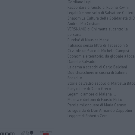
Gordiano Lupi
Raccontare di Gusto di Rubina Rovini
Legalità e non solo di Salvatore Calleri
Shalom La Cultura della Solidarietà di 
Andrea Pio Cristiani
VERSI-AMO di Chi mette al centro la
persona
Eureka! di Nausica Manzi
Tabasco senza filtro di Tabasco n.6
Ci vuole un fisico di Michele Campisi
Economia e territorio, da globale a loca
Daniele Salvadori
La dama a scacchi di Carlo Belciani
Due chiacchiere in cucina di Sabrina
Rossello
Storie dell'altro secolo di Marcella Bito
Easy ridere di Dario Greco
Legami d'amore di Malena ...
Musica e dintorni di Fausto Pirìto
Parole milonguere di Maria Caruso
Lo sguardo di Don Armando Zappolini
Leggere di Roberto Cerri