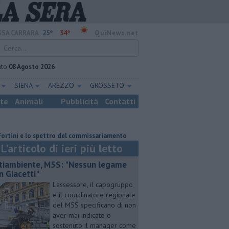
25°
34°
SA CARRARA
QuiNews.net
ato
08 Agosto 2026
E
SIENA
AREZZO
GROSSETO
ste
Animali
Pubblicità
Contatti
e lo spettro del commissariamento
Feriti nella scarpata dopo un volo di
L'articolo di ieri più letto
tiambiente, M5S: "Nessun legame
n Giacetti"
L'assessore, il capogruppo
e il coordinatore regionale
del M5S specificano di non
aver mai indicato o
sostenuto il manager come