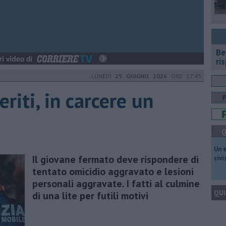
​B
ri
LUNEDÌ
29 GIUGNO 2026
ORE 17:45
eriti, in carcere un
Q
​Un 
Il giovane fermato deve rispondere di
civ
tentato omicidio aggravato e lesioni
personali aggravate. I fatti al culmine
QUI
di una lite per futili motivi