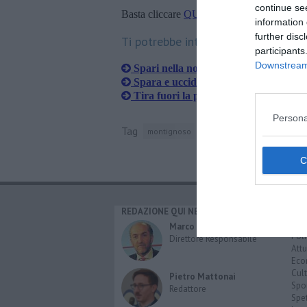
continue se
Basta cliccare
QUI
information 
further disc
Ti potrebbe interessare anche:
participants
Downstream 
Spari nella notte, due giovani feriti in
Spara e uccide moglie e figlio
Tira fuori la pistola in auto e parte u
Persona
Tag
montignoso
polizia di stato
squadra mo
REDAZIONE QUI NEWS
CAT
Cro
Marco Migli
Poli
Direttore Responsabile
Attu
Eco
Cult
Pietro Mattonai
Spo
Redattore
Spet