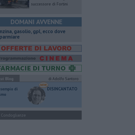
successore di Fortini
DOMANI AVVENNE
enzina, gasolio, gpl, ecco dove
sparmiare
ui Blog
di Adolfo Santoro
DISINCANTATO
esempio di
ismo
Condoglianze