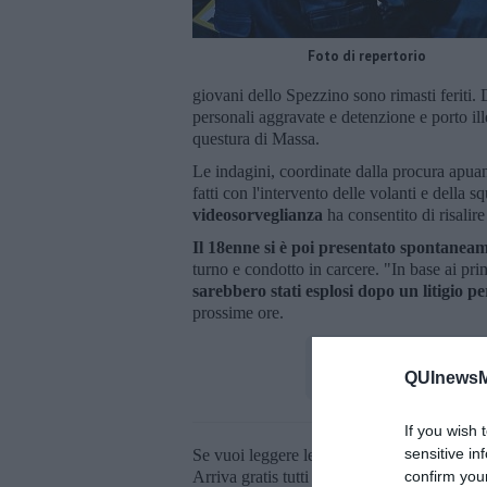
Foto di repertorio
giovani dello Spezzino sono rimasti feriti.
personali aggravate e detenzione e porto il
questura di Massa.
Le indagini, coordinate dalla procura apuana
fatti con l'intervento delle volanti e della
videosorveglianza
ha consentito di risalir
Il 18enne si è poi presentato spontanea
turno e condotto in carcere. "In base ai prim
sarebbero stati esplosi dopo un litigio per
prossime ore.
QUInewsMa
If you wish 
sensitive in
Se vuoi leggere le notizie principali della T
confirm you
Arriva gratis tutti i giorni alle 20:00 dirett