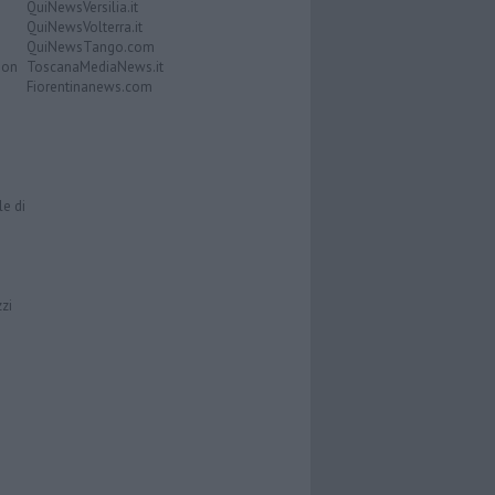
QuiNewsVersilia.it
QuiNewsVolterra.it
QuiNewsTango.com
Don
ToscanaMediaNews.it
Fiorentinanews.com
le di
zzi