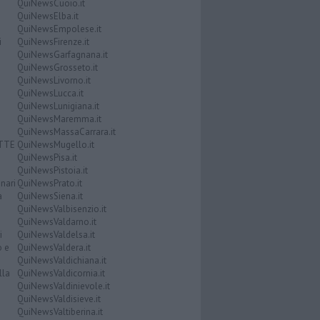
QuiNewsCuoio.it
QuiNewsElba.it
QuiNewsEmpolese.it
i
QuiNewsFirenze.it
QuiNewsGarfagnana.it
QuiNewsGrosseto.it
QuiNewsLivorno.it
QuiNewsLucca.it
QuiNewsLunigiana.it
QuiNewsMaremma.it
QuiNewsMassaCarrara.it
ATTE
QuiNewsMugello.it
QuiNewsPisa.it
QuiNewsPistoia.it
nari
QuiNewsPrato.it
a
QuiNewsSiena.it
QuiNewsValbisenzio.it
QuiNewsValdarno.it
i
QuiNewsValdelsa.it
o e
QuiNewsValdera.it
QuiNewsValdichiana.it
lla
QuiNewsValdicornia.it
QuiNewsValdinievole.it
QuiNewsValdisieve.it
QuiNewsValtiberina.it