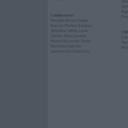
Inte
Opi
Imp
Collaboratori
Pro
Marcella Bitozzi, Sergio
Braccini, Michele Bufalino,
Valentina Caffieri, Linda
CO
Giuliani, Dina Laurenzi,
Carr
Monica Nocciolini, Paolo
Mas
Nocentini, Gabriele
Mon
Santarnecchi, Paola Silvi.