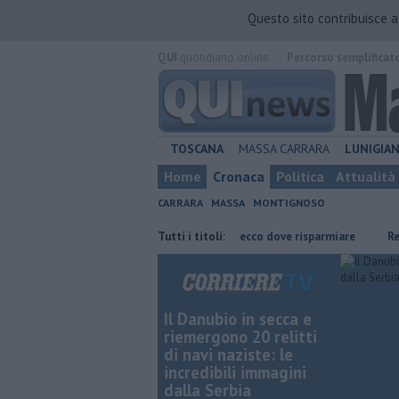
Questo sito contribuisce 
QUI
quotidiano online.
Percorso semplificat
TOSCANA
MASSA CARRARA
LUNIGIA
Home
Cronaca
Politica
Attualità
CARRARA
MASSA
MONTIGNOSO
di 70 metri
​Benzina, gasolio, gpl, ecco dove risparmiare
Tutti i titoli:
Retiambie
Il Danubio in secca e
riemergono 20 relitti
di navi naziste: le
incredibili immagini
dalla Serbia