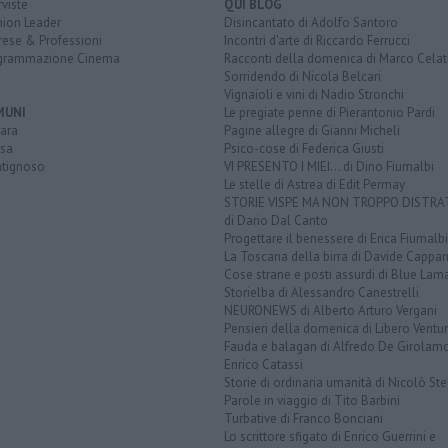
rviste
QUI BLOG
nion Leader
Disincantato di Adolfo Santoro
rese & Professioni
Incontri d'arte di Riccardo Ferrucci
grammazione Cinema
Racconti della domenica di Marco Celat
Sorridendo di Nicola Belcari
Vignaioli e vini di Nadio Stronchi
MUNI
Le pregiate penne di Pierantonio Pardi
ara
Pagine allegre di Gianni Micheli
sa
Psico-cose di Federica Giusti
tignoso
VI PRESENTO I MIEI... di Dino Fiumalbi
Le stelle di Astrea di Edit Permay
STORIE VISPE MA NON TROPPO DISTR
di Dario Dal Canto
Progettare il benessere di Erica Fiumalbi
La Toscana della birra di Davide Cappan
Cose strane e posti assurdi di Blue Lam
Storielba di Alessandro Canestrelli
NEURONEWS di Alberto Arturo Vergani
Pensieri della domenica di Libero Ventur
Fauda e balagan di Alfredo De Girolam
Enrico Catassi
Storie di ordinaria umanità di Nicolò Ste
Parole in viaggio di Tito Barbini
Turbative di Franco Bonciani
Lo scrittore sfigato di Enrico Guerrini e