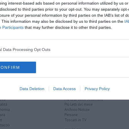
eing interest-based ads based on personal information utilized by us or
disclosed to third parties prior to your opt-out. You may separately opt-
losure of your personal information by third parties on the IAB’s list of
. This information may also be disclosed by us to third parties on the
IA
Participants
that may further disclose it to other third parties.
 strada
n colpo
l Data Processing Opt Outs
bile
CONFIRM
Data Deletion
Data Access
Privacy Policy
EGORIE
RUBRICHE
naca
Le notizie di oggi
tica
Più Letti della settimana
alità
Più Letti del mese
nomia
Archivio Notizie
ura
Persone
rt
Toscani in TV
tacoli