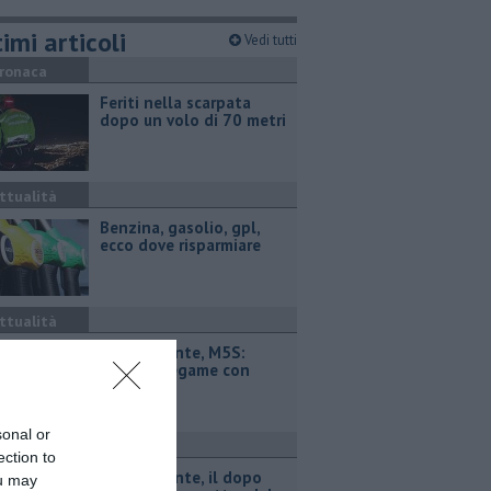
imi articoli
Vedi tutti
ronaca
Feriti nella scarpata
dopo un volo di 70 metri
ttualità
​Benzina, gasolio, gpl,
ecco dove risparmiare
ttualità
Retiambiente, M5S:
"Nessun legame con
Giacetti"
sonal or
ttualità
ection to
Retiambiente, il dopo
ou may