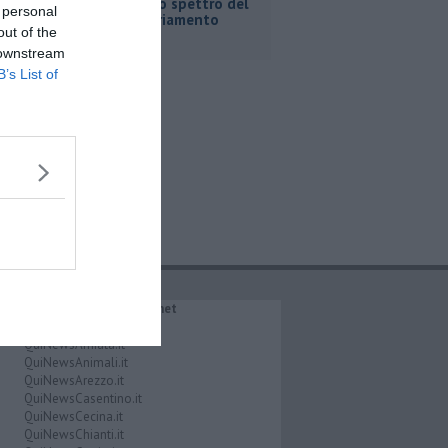
Fortini e lo spettro del
 personal
commissariamento
out of the
 downstream
B’s List of
IL NETWORK QuiNews.net
QuiNewsAbetone.it
QuiNewsAmiata.it
QuiNewsAnimali.it
QuiNewsArezzo.it
QuiNewsCasentino.it
QuiNewsCecina.it
QuiNewsChianti.it