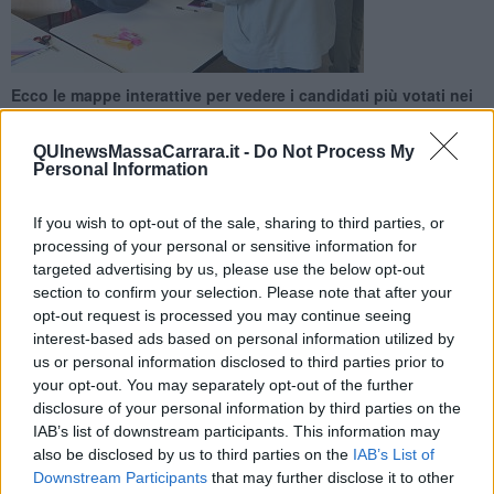
Ecco le mappe interattive per vedere i candidati più votati nei
collegi uninominali in ognuno dei 273 Comuni toscani, alla
Camera e al Senato
QUInewsMassaCarrara.it -
Do Not Process My
Personal Information
If you wish to opt-out of the sale, sharing to third parties, or
processing of your personal or sensitive information for
targeted advertising by us, please use the below opt-out
TOSCANA —
In attesa di conoscere i nuovi membri del Parlamento
section to confirm your selection. Please note that after your
italiano eletti con il sistema proporzionale, ecco due
mappe
opt-out request is processed you may continue seeing
interattive
per vedere quali sono i candidati uninominali che hanno
interest-based ads based on personal information utilized by
conquistato il
maggior numero di consensi
in ciascuno dei 273
us or personal information disclosed to third parties prior to
Comuni della Toscana.
your opt-out. You may separately opt-out of the further
Nelle mappe che trovate qui sotto, basta cliccare su ogni Comune e
disclosure of your personal information by third parties on the
appare il nome. Il colore blu segnala i Comuni dove è stato più
IAB’s list of downstream participants. This information may
votato un candidato di centrodestra, il colore rosso i Comuni dove è
also be disclosed by us to third parties on the
IAB’s List of
stato più votato un candidato del centrosinistra, il colore rosa quelli
Downstream Participants
that may further disclose it to other
dove è stato il più votato è un candidato di Azione IV.