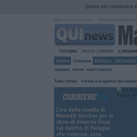
Questo sito contribuisce 
QUI
quotidiano online.
Percorso semplificat
TOSCANA
MASSA CARRARA
LUNIGIA
Home
Cronaca
Politica
Attualità
CARRARA
MASSA
MONTIGNOSO
iacetti"
Retiambiente, il dopo Fortini e lo spettro del commissariam
Tutti i titoli:
L'ira della sorella di
Meredih Kercher per lo
show di Amanda Knox
sul delitto di Perugia:
«Fu violenza, cosa