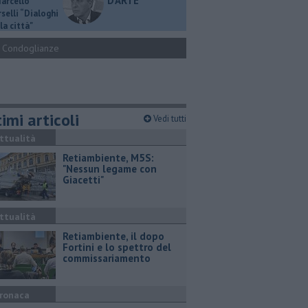
D'ARTE
Marcello
selli “Dialoghi
la città"
Condoglianze
imi articoli
Vedi tutti
ttualità
Retiambiente, M5S:
"Nessun legame con
Giacetti"
ttualità
Retiambiente, il dopo
Fortini e lo spettro del
commissariamento
ronaca