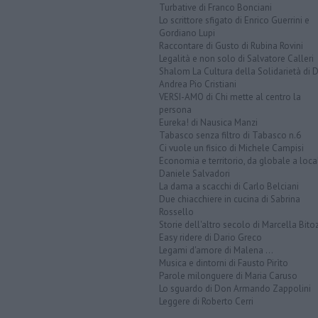
Turbative di Franco Bonciani
Lo scrittore sfigato di Enrico Guerrini e
Gordiano Lupi
Raccontare di Gusto di Rubina Rovini
Legalità e non solo di Salvatore Calleri
Shalom La Cultura della Solidarietà di 
Andrea Pio Cristiani
VERSI-AMO di Chi mette al centro la
persona
Eureka! di Nausica Manzi
Tabasco senza filtro di Tabasco n.6
Ci vuole un fisico di Michele Campisi
Economia e territorio, da globale a loca
Daniele Salvadori
La dama a scacchi di Carlo Belciani
Due chiacchiere in cucina di Sabrina
Rossello
Storie dell'altro secolo di Marcella Bito
Easy ridere di Dario Greco
Legami d'amore di Malena ...
Musica e dintorni di Fausto Pirìto
Parole milonguere di Maria Caruso
Lo sguardo di Don Armando Zappolini
Leggere di Roberto Cerri