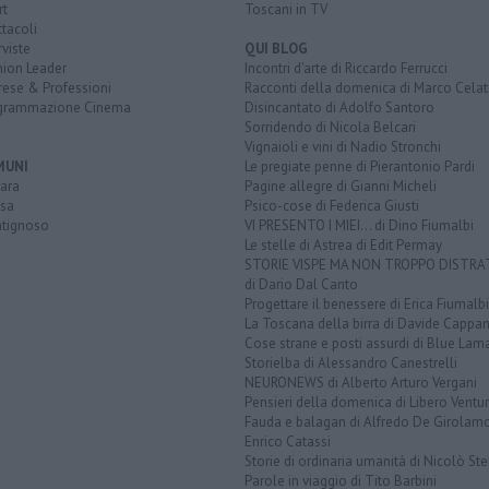
rt
Toscani in TV
tacoli
rviste
QUI BLOG
nion Leader
Incontri d'arte di Riccardo Ferrucci
rese & Professioni
Racconti della domenica di Marco Celat
grammazione Cinema
Disincantato di Adolfo Santoro
Sorridendo di Nicola Belcari
Vignaioli e vini di Nadio Stronchi
MUNI
Le pregiate penne di Pierantonio Pardi
ara
Pagine allegre di Gianni Micheli
sa
Psico-cose di Federica Giusti
tignoso
VI PRESENTO I MIEI... di Dino Fiumalbi
Le stelle di Astrea di Edit Permay
STORIE VISPE MA NON TROPPO DISTR
di Dario Dal Canto
Progettare il benessere di Erica Fiumalbi
La Toscana della birra di Davide Cappan
Cose strane e posti assurdi di Blue Lam
Storielba di Alessandro Canestrelli
NEURONEWS di Alberto Arturo Vergani
Pensieri della domenica di Libero Ventur
Fauda e balagan di Alfredo De Girolam
Enrico Catassi
Storie di ordinaria umanità di Nicolò Ste
Parole in viaggio di Tito Barbini