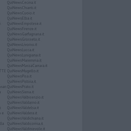
QuiNewsCecina.it
QuiNewsChianti.it
QuiNewsCuoio.it
QuiNewsElba.it
i
QuiNewsEmpolese.it
QuiNewsFirenze.it
QuiNewsGarfagnana.it
QuiNewsGrosseto.it
QuiNewsLivorno.it
QuiNewsLucca.it
QuiNewsLunigiana.it
QuiNewsMaremma.it
QuiNewsMassaCarrara.it
ATTE
QuiNewsMugello.it
QuiNewsPisa.it
QuiNewsPistoia.it
nari
QuiNewsPrato.it
a
QuiNewsSiena.it
QuiNewsValbisenzio.it
QuiNewsValdarno.it
i
QuiNewsValdelsa.it
o e
QuiNewsValdera.it
QuiNewsValdichiana.it
lla
QuiNewsValdicornia.it
QuiNewsValdinievole.it