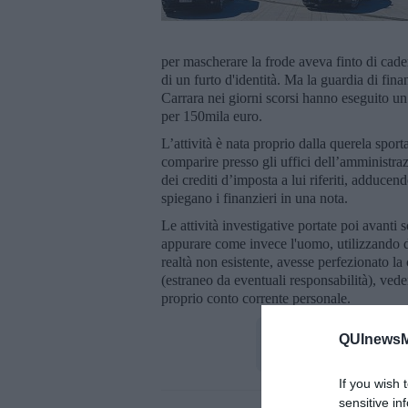
per mascherare la frode aveva finto di cader
di un furto d'identità. Ma la guardia di fina
Carrara nei giorni scorsi hanno eseguito un 
per 150mila euro.
L’attività è nata proprio dalla querela spor
comparire presso gli uffici dell’amministraz
dei crediti d’imposta a lui riferiti, adducen
spiegano i finanzieri in una nota.
Le attività investigative portate poi avanti
appurare come invece l'uomo, utilizzando d
realtà non esistente, avesse perfezionato la 
(estraneo da eventuali responsabilità), ved
proprio conto corrente personale.
QUInewsMa
If you wish 
sensitive in