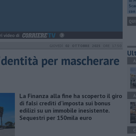
di 
Scar
con 
QUI
GIOVEDÌ
02 OTTOBRE 2025
ORE 17:50
Ult
'identità per mascherare
A
La Finanza alla fine ha scoperto il giro
A
di falsi crediti d'imposta sui bonus
edilizi su un immobile inesistente.
Sequestri per 150mila euro
C