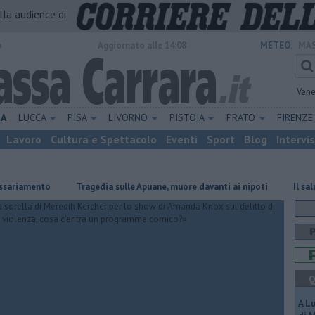
alla audience di
o
Aggiornato alle 14:08
METEO:
MAS
Vene
NA
LUCCA
PISA
LIVORNO
PISTOIA
PRATO
FIRENZ
Lavoro
Cultura e Spettacolo
Eventi
Sport
Blog
Intervi
ento
Tragedia sulle Apuane, muore davanti ai nipoti
Il saluto del 
Q
A L