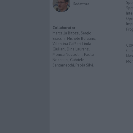
Spo
Redattore
Spet
Inte
Opi
Imp
Collaboratori
Pro
Marcella Bitozzi, Sergio
Braccini, Michele Bufalino,
Valentina Caffieri, Linda
CO
Giuliani, Dina Laurenzi,
Carr
Monica Nocciolini, Paolo
Mas
Nocentini, Gabriele
Mon
Santarnecchi, Paola Silvi.