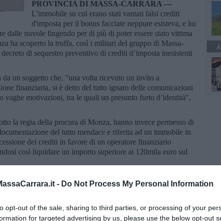
PROVINCIA DI MASSA-CARRARA —
L'immobile su cui erano stati vantati falsi crediti
d'imposta per il bonus facciate neppure esisteva, e lui
e dalle nuvole fingendo per di più di poter essere stato vittima
nza ha scoperto la truffa, così i militari del gruppo di Massa-
A
decreto di sequestro preventivo di crediti d’imposta inesistenti
ta da un soggetto che, "una volta ricevuto un invito a
ione finanziaria, si è detto del tutto ignaro delle comunicazioni
do vaghe motivazioni, tra le quali un presunto furto d’identità",
 sotto la regia della procura di Monza, hanno invece permesso di
ocumentazione del tutto mendace e riferita ad un immobile in
cessione dei crediti in favore di un operatore finanziario
endosi così liquidare un importo superiore ai 120mila euro sul
ssaCarrara.it -
Do Not Process My Personal Information
to opt-out of the sale, sharing to third parties, or processing of your per
formation for targeted advertising by us, please use the below opt-out s