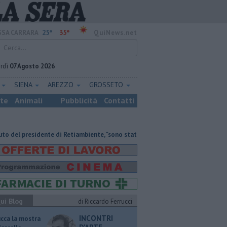
25°
35°
SA CARRARA
QuiNews.net
rdì
07 Agosto 2026
E
SIENA
AREZZO
GROSSETO
ste
Animali
Pubblicità
Contatti
presidente di Retiambiente, "sono stati anni complessi ma di crescita"
Re
ui Blog
di Riccardo Ferrucci
INCONTRI
ucca la mostra