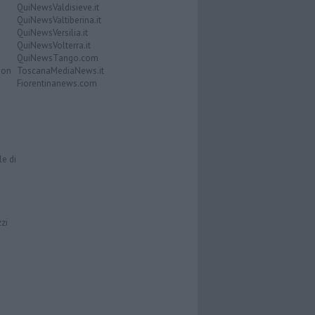
QuiNewsValdisieve.it
QuiNewsValtiberina.it
QuiNewsVersilia.it
QuiNewsVolterra.it
QuiNewsTango.com
Don
ToscanaMediaNews.it
Fiorentinanews.com
le di
zzi