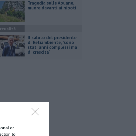
Tragedia sulle Apuane,
muore davanti ai nipoti
ttualità
Il saluto del presidente
di Retiambiente, "sono
stati anni complessi ma
di crescita"
sonal or
ection to