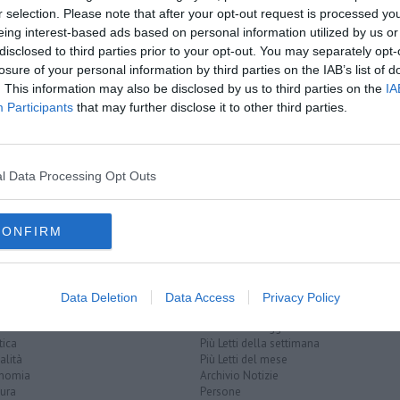
oscana iscriviti alla
Newsletter QUInews - ToscanaMedia.
r selection. Please note that after your opt-out request is processed y
amente nella tua casella di posta.
eing interest-based ads based on personal information utilized by us or
disclosed to third parties prior to your opt-out. You may separately opt-
losure of your personal information by third parties on the IAB’s list of
. This information may also be disclosed by us to third parties on the
IA
Participants
that may further disclose it to other third parties.
, 4 arresti
n lo sa
 con false fatture
l Data Processing Opt Outs
nza
monza
CONFIRM
Data Deletion
Data Access
Privacy Policy
EGORIE
RUBRICHE
naca
Le notizie di oggi
tica
Più Letti della settimana
alità
Più Letti del mese
nomia
Archivio Notizie
ura
Persone