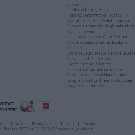
persona
Eureka! di Nausica Manzi
Tabasco senza filtro di Tabasco n.6
Ci vuole un fisico di Michele Campisi
Economia e territorio, da globale a loca
Daniele Salvadori
La dama a scacchi di Carlo Belciani
Due chiacchiere in cucina di Sabrina
Rossello
Storie dell'altro secolo di Marcella Bito
Easy ridere di Dario Greco
Legami d'amore di Malena ...
Musica e dintorni di Fausto Pirìto
Parole milonguere di Maria Caruso
Lo sguardo di Don Armando Zappolini
Leggere di Roberto Cerri
er
|
Privacy
|
Privacy Nielsen
|
Durc
|
Provider
di Firenze n. 5935 del 27.09.2013. Powered by
Aperion.it