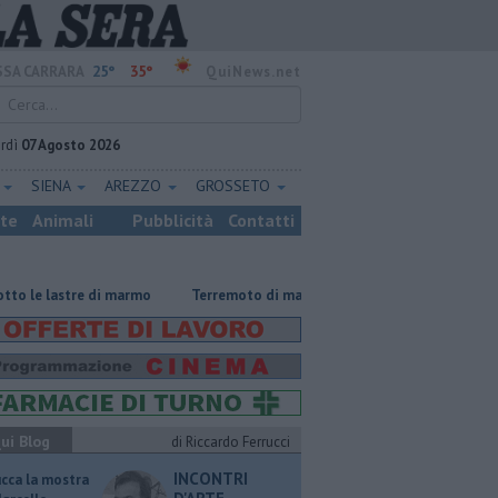
25°
35°
SA CARRARA
QuiNews.net
rdì
07 Agosto 2026
E
SIENA
AREZZO
GROSSETO
ste
Animali
Pubblicità
Contatti
lastre di marmo
Terremoto di magnitudo 4.3 scuote la Toscana
Tra
ui Blog
di Riccardo Ferrucci
INCONTRI
ucca la mostra