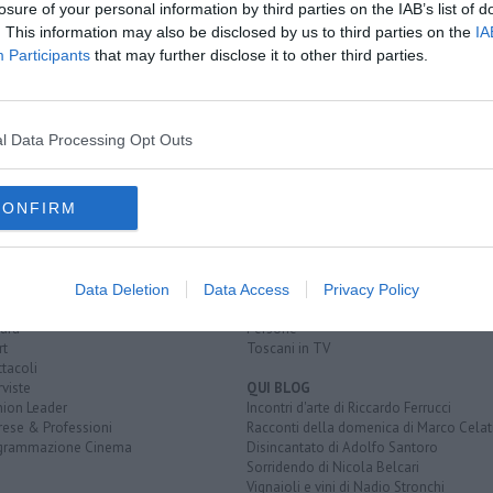
losure of your personal information by third parties on the IAB’s list of
o con le stelle
. This information may also be disclosed by us to third parties on the
IA
la favorita
Participants
that may further disclose it to other third parties.
ust go on
francesca fialdini
l Data Processing Opt Outs
CONFIRM
EGORIE
RUBRICHE
naca
Le notizie di oggi
tica
Più Letti della settimana
alità
Più Letti del mese
Data Deletion
Data Access
Privacy Policy
nomia
Archivio Notizie
ura
Persone
rt
Toscani in TV
tacoli
rviste
QUI BLOG
nion Leader
Incontri d'arte di Riccardo Ferrucci
rese & Professioni
Racconti della domenica di Marco Celat
grammazione Cinema
Disincantato di Adolfo Santoro
Sorridendo di Nicola Belcari
Vignaioli e vini di Nadio Stronchi