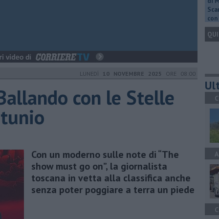
di 
Scar
con 
QUI
LUNEDÌ
10 NOVEMBRE 2025
ORE 08:00
Ult
 Ballando con le Stelle
C
rtunio
Con un moderno sulle note di “The
A
show must go on”, la giornalista
toscana in vetta alla classifica anche
senza poter poggiare a terra un piede
C