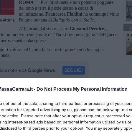
ROMA —
Pur infortunata e non potendo poggiare
del tutto a terra il piede destro a causa di
un'infrazione,
Francesca Fialdini
ha comunque vinto
l'ultima puntata di
Ballando con le Stelle
.
ro ultima
A
Affiancata dal suo maestro
Giovanni Pernice
, la
bita in un moderno sulle note di “The show must go on” dei Queen
merose spettacolari prese.
poi i voti social hanno fatto il resto proiettando la coppia
untata.
ssaCarrara.it -
Do Not Process My Personal Information
oscana iscriviti alla
Newsletter QUInews - ToscanaMedia.
amente nella tua casella di posta.
to opt-out of the sale, sharing to third parties, or processing of your per
formation for targeted advertising by us, please use the below opt-out s
r selection. Please note that after your opt-out request is processed y
eing interest-based ads based on personal information utilized by us or
disclosed to third parties prior to your opt-out. You may separately opt-
ndo con le Stelle