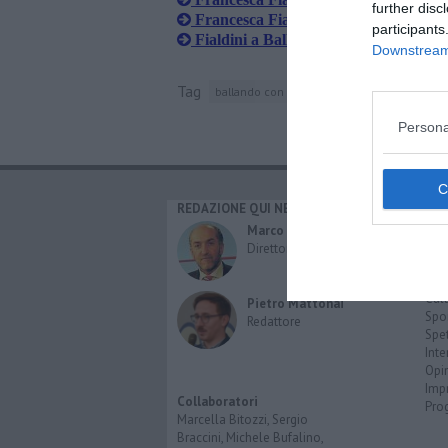
further disc
Francesca Fialdini sul podio a Balland
participants
Fialdini a Ballando con le Stelle è già 
Downstream 
Tag
ballando con le stelle
roma
the show m
Persona
REDAZIONE QUI NEWS
CAT
Cro
Marco Migli
Poli
Direttore Responsabile
Attu
Eco
Cult
Pietro Mattonai
Spo
Redattore
Spet
Inte
Opi
Imp
Collaboratori
Pro
Marcella Bitozzi, Sergio
Braccini, Michele Bufalino,