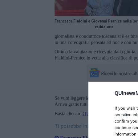
Francesca Fialdini e Giovanni Pernice nella lo
esibizione
giornalista e conduttrice toscana si è esi
in una coreografia pensata ad hoc e con nu
Ottima la valutazione ricevuta dalla giuria, 
Fialdini-Pernice in vetta alla classifica di p
QUInewsMa
Se vuoi leggere le notizie principali della T
Arriva gratis tutti i giorni alle 20:00 dirett
If you wish 
Basta cliccare
QUI
sensitive in
confirm you
Ti potrebbe interessare anche:
continue se
information 
Francesca Fialdini infortunata a Balla