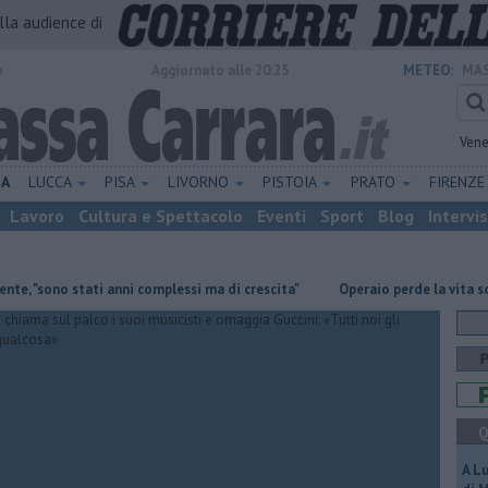
alla audience di
o
Aggiornato alle 20:25
METEO:
MAS
Vene
NA
LUCCA
PISA
LIVORNO
PISTOIA
PRATO
FIRENZ
Lavoro
Cultura e Spettacolo
Eventi
Sport
Blog
Intervi
no stati anni complessi ma di crescita"
Operaio perde la vita sotto le 
Q
A L