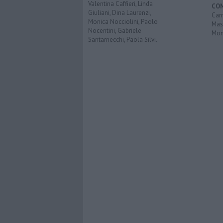
Valentina Caffieri, Linda
CO
Giuliani, Dina Laurenzi,
Carr
Monica Nocciolini, Paolo
Mas
Nocentini, Gabriele
Mon
Santarnecchi, Paola Silvi.