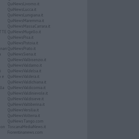
QuiNewsLivorno.it
QuiNewsLucca.it
QuiNewsLunigiana.it
QuiNewsMaremma.it
QuiNewsMassaCarrara.it
ATTE
QuiNewsMugello.it
QuiNewsPisa.it
QuiNewsPistoia.it
nari
QuiNewsPrato.it
a
QuiNewsSiena.it
QuiNewsValbisenzio.it
QuiNewsValdarno.it
i
QuiNewsValdelsa.it
o e
QuiNewsValdera.it
QuiNewsValdichiana.it
lla
QuiNewsValdicornia.it
QuiNewsValdinievole.it
QuiNewsValdisieve.it
QuiNewsValtiberina.it
QuiNewsVersilia.it
QuiNewsVolterra.it
QuiNewsTango.com
Don
ToscanaMediaNews.it
Fiorentinanews.com