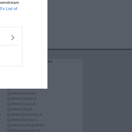
 downstream
B’s List of
IL NETWORK QuiNews.net
QuiNewsAbetone.it
QuiNewsAmiata.it
QuiNewsAnimali.it
QuiNewsArezzo.it
QuiNewsCasentino.it
QuiNewsCecina.it
QuiNewsChianti.it
QuiNewsCuoio.it
QuiNewsElba.it
i
QuiNewsEmpolese.it
QuiNewsFirenze.it
QuiNewsGarfagnana.it
QuiNewsGrosseto.it