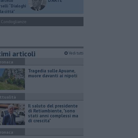
D'ARTE
Marcello
selli “Dialoghi
la città"
Condoglianze
imi articoli
Vedi tutti
ronaca
Tragedia sulle Apuane,
muore davanti ai nipoti
ttualità
Il saluto del presidente
di Retiambiente, "sono
stati anni complessi ma
di crescita"
ronaca