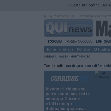
Questo sito contribuisce 
QUI
quotidiano online.
Percorso semplificat
TOSCANA
MASSA CARRARA
LUNIGIA
Home
Cronaca
Politica
Attualità
CARRARA
MASSA
MONTIGNOSO
e, muore davanti ai nipoti
Tutti i titoli:
Il saluto del presidente di Retiambiente, "so
Jovanotti chiama sul
palco i suoi musicisti e
omaggia Guccini:
«Tutti noi gli
dobbiamo qualcosa»