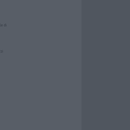
le di
zzi