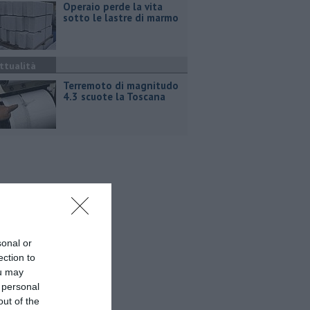
Operaio perde la vita
sotto le lastre di marmo
ttualità
Terremoto di magnitudo
4.3 scuote la Toscana
sonal or
ection to
ou may
 personal
out of the