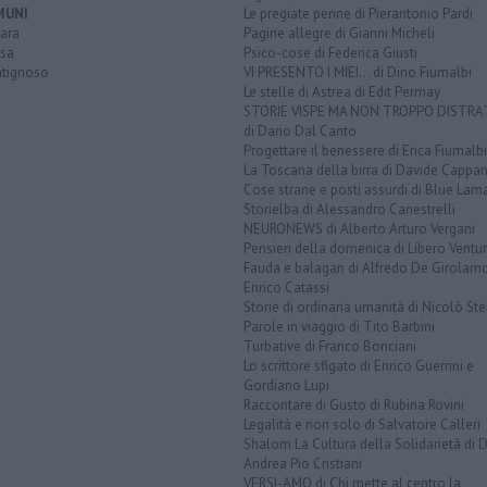
MUNI
Le pregiate penne di Pierantonio Pardi
ara
Pagine allegre di Gianni Micheli
sa
Psico-cose di Federica Giusti
tignoso
VI PRESENTO I MIEI... di Dino Fiumalbi
Le stelle di Astrea di Edit Permay
STORIE VISPE MA NON TROPPO DISTR
di Dario Dal Canto
Progettare il benessere di Erica Fiumalbi
La Toscana della birra di Davide Cappan
Cose strane e posti assurdi di Blue Lam
Storielba di Alessandro Canestrelli
NEURONEWS di Alberto Arturo Vergani
Pensieri della domenica di Libero Ventur
Fauda e balagan di Alfredo De Girolam
Enrico Catassi
Storie di ordinaria umanità di Nicolò Ste
Parole in viaggio di Tito Barbini
Turbative di Franco Bonciani
Lo scrittore sfigato di Enrico Guerrini e
Gordiano Lupi
Raccontare di Gusto di Rubina Rovini
Legalità e non solo di Salvatore Calleri
Shalom La Cultura della Solidarietà di 
Andrea Pio Cristiani
VERSI-AMO di Chi mette al centro la