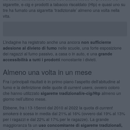
sigarette, e-cig e prodotti a tabacco riscaldato (Htp) e quasi uno su
tre ha fumato una sigaretta ‘tradizionale’ almeno una volta nella
vita.
L’indagine ha registrato anche una ancora
non sufficiente
adesione al divieto di fumo
nelle scuole, una forte esposizione
dei ragazzi al fumo passivo, a casa o in auto, e una
grande
accessibilità a tutti i prodotti
nonostante i divieti.
Almeno una volta in un mese
Fra i principali risultati è in primo piano l'aspetto dell'abitudine al
fumo e la definizione delle quote di
current users
, ovvero coloro
che hanno utilizzato
sigarette tradizionali/e-cig/Htp
almeno un
giorno nell’ultimo mese.
Ebbene, fra i 13-15enni dal 2010 al 2022 la quota di
current
smokers
è scesa in media dal 21% al 16% (ovvero dal 19% al 13%
per i ragazzi e dal 22% al 17% per le ragazze). La grande
maggioranza fa un
uso concomitante di sigarette tradizionali,