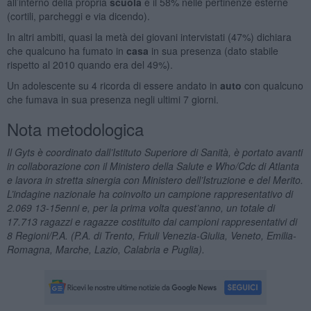
all’interno della propria
scuola
e il 58% nelle pertinenze esterne
(cortili, parcheggi e via dicendo).
In altri ambiti, quasi la metà dei giovani intervistati (47%) dichiara
che qualcuno ha fumato in
casa
in sua presenza (dato stabile
rispetto al 2010 quando era del 49%).
Un adolescente su 4 ricorda di essere andato in
auto
con qualcuno
che fumava in sua presenza negli ultimi 7 giorni.
Nota metodologica
Il Gyts è coordinato dall’Istituto Superiore di Sanità, è portato avanti
in collaborazione con il Ministero della Salute e Who/Cdc di Atlanta
e lavora in stretta sinergia con Ministero dell’Istruzione e del Merito.
L’indagine nazionale ha coinvolto un campione rappresentativo di
2.069 13-15enni e, per la prima volta quest’anno, un totale di
17.713 ragazzi e ragazze costituito dai campioni rappresentativi di
8 Regioni/P.A. (P.A. di Trento, Friuli Venezia-Giulia, Veneto, Emilia-
Romagna, Marche, Lazio, Calabria e Puglia).