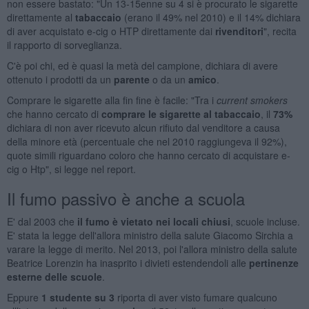
non essere bastato: "Un 13-15enne su 4 si è procurato le sigarette
direttamente al
tabaccaio
(erano il 49% nel 2010) e il 14% dichiara
di aver acquistato e-cig o HTP direttamente dai
rivenditori
", recita
il rapporto di sorveglianza.
C'è poi chi, ed è quasi la metà del campione, dichiara di avere
ottenuto i prodotti da un
parente
o da un
amico
.
Comprare le sigarette alla fin fine è facile: "Tra i
current smokers
che hanno cercato di
comprare le sigarette al tabaccaio
, il
73%
dichiara di non aver ricevuto alcun rifiuto dal venditore a causa
della minore età (percentuale che nel 2010 raggiungeva il 92%),
quote simili riguardano coloro che hanno cercato di acquistare e-
cig o Htp", si legge nel report.
Il fumo passivo è anche a scuola
E' dal 2003 che
il fumo è vietato nei locali chiusi
, scuole incluse.
E' stata la legge dell'allora ministro della salute Giacomo Sirchia a
varare la legge di merito. Nel 2013, poi l'allora ministro della salute
Beatrice Lorenzin ha inasprito i divieti estendendoli alle
pertinenze
esterne delle scuole
.
Eppure
1 studente su 3
riporta di aver visto fumare qualcuno