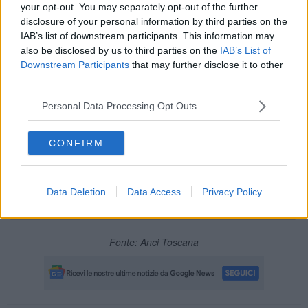
your opt-out. You may separately opt-out of the further
disclosure of your personal information by third parties on the
IAB’s list of downstream participants. This information may
also be disclosed by us to third parties on the
IAB’s List of
Ma qual è l'effetto sulla Toscana chiamata al voto amministrativo di
Downstream Participants
that may further disclose it to other
primavera in
184 Comuni
? Con la modifica alla normativa
third parties.
introdotta oggi, i sindaci che si potranno ricandidare salgono da
117 a
166
.
Personal Data Processing Opt Outs
CONFIRM
Data Deletion
Data Access
Privacy Policy
Fonte: Anci Toscana