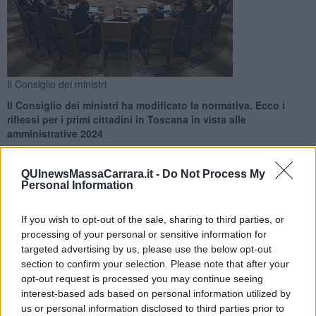
Il Consiglio dei ministri
Il Consiglio dei ministri ha modificato la normativa. Ecco i
riflessi per i primi cittadini in Toscana in vista alle
amministrative 2024
QUInewsMassaCarrara.it -
Do Not Process My
Personal Information
If you wish to opt-out of the sale, sharing to third parties, or
ROMA —
Via il limite di due mandati per i sindaci di Comuni fino a
processing of your personal or sensitive information for
15mila abitanti: per i primi cittadini dei Comuni più piccoli,
fino a
targeted advertising by us, please use the below opt-out
5mila abitanti non ci sarà alcun limite
; per quelli dei Comuni fra
section to confirm your selection. Please note that after your
5 e 15mila abitanti potrà esserci un
terzo mandato
.
opt-out request is processed you may continue seeing
La decisione è arrivata oggi dal
Consiglio dei ministri
, che ha
interest-based ads based on personal information utilized by
anche formalizzato la data per le prossime elezioni europee ed
us or personal information disclosed to third parties prior to
amministrative fissandola nell'
8 e 9 Giugno 2024
.