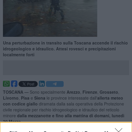
Una perturbazione in transito sulla Toscana accende il rischio
idrogeologico e idraulico. Attesi rovesci e precipitazioni
localmente forti
TOSCANA —
Sono specialmente
Arezzo
,
Firenze
,
Grosseto
,
Livorno
,
Pisa
e
Siena
le province interessate dall'
allerta meteo
con codice giallo
diramata dalla sala operativa della Protezione
civile regionale per rischio idrogeologico e idraulico del reticolo
minore
dalla mezzanotte e fino alla mattina di domani, lunedì
20 Marzo
.
L’allerta riguarda in particolare le aree dell’
Arno
,
Casentino
,