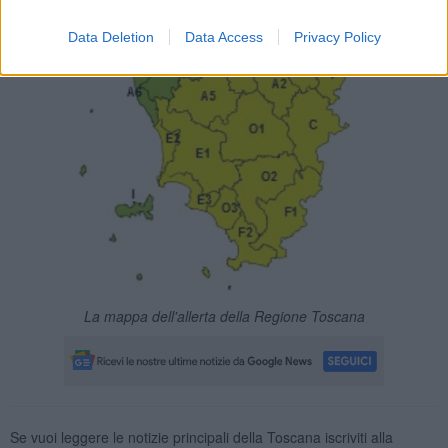
Data Deletion
Data Access
Privacy Policy
La mappa dell'allerta della Regione Toscana
Se vuoi leggere le notizie principali della Toscana iscriviti alla