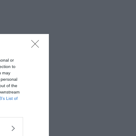
sonal or
ection to
ou may
 personal
out of the
 downstream
B’s List of