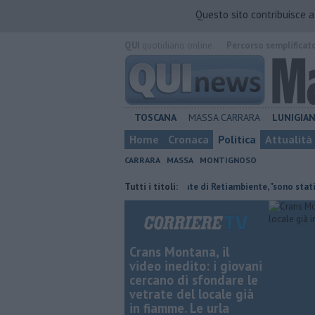
Questo sito contribuisce 
QUI
quotidiano online.
Percorso semplificat
TOSCANA
MASSA CARRARA
LUNIGIA
Home
Cronaca
Politica
Attualità
CARRARA
MASSA
MONTIGNOSO
 ai nipoti
Il saluto del presidente di Retiambiente, "sono stati anni co
Tutti i titoli:
Crans Montana, il
video inedito: i giovani
cercano di sfondare le
vetrate del locale già
in fiamme. Le urla