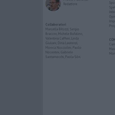
Spo
Redattore
Spet
Inte
Opi
Imp
Collaboratori
Pro
Marcella Bitozzi, Sergio
Braccini, Michele Bufalino,
Valentina Caffieri, Linda
CO
Giuliani, Dina Laurenzi,
Carr
Monica Nocciolini, Paolo
Mas
Nocentini, Gabriele
Mon
Santarnecchi, Paola Silvi.