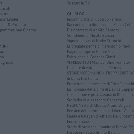
rt
Toscani in TV
tacoli
rviste
QUI BLOG
nion Leader
Incontri d'arte di Riccardo Ferrucci
rese & Professioni
Racconti della domenica di Marco Celat
grammazione Cinema
Disincantato di Adolfo Santoro
Sorridendo di Nicola Belcari
Vignaioli e vini di Nadio Stronchi
MUNI
Le pregiate penne di Pierantonio Pardi
ara
Pagine allegre di Gianni Micheli
sa
Psico-cose di Federica Giusti
tignoso
VI PRESENTO I MIEI... di Dino Fiumalbi
Le stelle di Astrea di Edit Permay
STORIE VISPE MA NON TROPPO DISTR
di Dario Dal Canto
Progettare il benessere di Erica Fiumalbi
La Toscana della birra di Davide Cappan
Cose strane e posti assurdi di Blue Lam
Storielba di Alessandro Canestrelli
NEURONEWS di Alberto Arturo Vergani
Pensieri della domenica di Libero Ventur
Fauda e balagan di Alfredo De Girolam
Enrico Catassi
Storie di ordinaria umanità di Nicolò Ste
Parole in viaggio di Tito Barbini