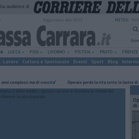
alla audience di
o
Aggiornato alle 20:25
METEO:
MAS
Gio
NA
LUCCA
PISA
LIVORNO
PISTOIA
PRATO
FIRENZ
Lavoro
Cultura e Spettacolo
Eventi
Sport
Blog
Intervi
mplessi ma di crescita"
Operaio perde la vita sotto le lastre di marmo
Op
di