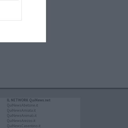
IL NETWORK QuiNews.net
QuiNewsAbetone.it
QuiNewsAmiata.it
QuiNewsAnimali.it
QuiNewsArezzo.it
QuiNewsCasentino.it