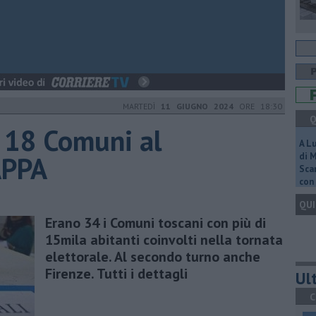
MARTEDÌ
11 GIUGNO 2024
ORE 18:30
Q
 18 Comuni al
A L
APPA
di 
Scar
con 
QUI
Erano 34 i Comuni toscani con più di
15mila abitanti coinvolti nella tornata
elettorale. Al secondo turno anche
Firenze. Tutti i dettagli
Ult
C