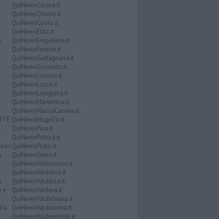
QuiNewsCecina.it
QuiNewsChianti.it
QuiNewsCuoio.it
QuiNewsElba.it
i
QuiNewsEmpolese.it
QuiNewsFirenze.it
QuiNewsGarfagnana.it
QuiNewsGrosseto.it
QuiNewsLivorno.it
QuiNewsLucca.it
QuiNewsLunigiana.it
QuiNewsMaremma.it
QuiNewsMassaCarrara.it
ATTE
QuiNewsMugello.it
QuiNewsPisa.it
QuiNewsPistoia.it
nari
QuiNewsPrato.it
a
QuiNewsSiena.it
QuiNewsValbisenzio.it
QuiNewsValdarno.it
i
QuiNewsValdelsa.it
o e
QuiNewsValdera.it
QuiNewsValdichiana.it
lla
QuiNewsValdicornia.it
QuiNewsValdinievole.it