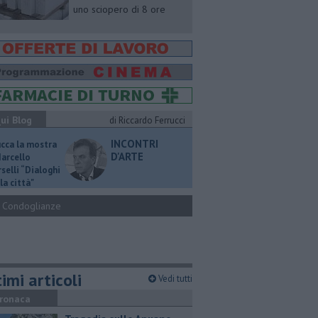
uno sciopero di 8 ore
ui Blog
di Riccardo Ferrucci
INCONTRI
ucca la mostra
D'ARTE
Marcello
selli “Dialoghi
la città"
Condoglianze
imi articoli
Vedi tutti
ronaca