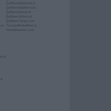
QuiNewsValdisieve.it
QuiNewsValtiberina.it
QuiNewsVersilia.it
QuiNewsVolterra.it
QuiNewsTango.com
Don
ToscanaMediaNews.it
Fiorentinanews.com
le di
zzi