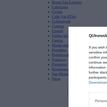
Borgo San Lorenzo
Calenzano
Cecina
Colle Val d'Elsa
Collesalvetti
Cortona
Empoli
QUInewsMa
Figline Incisa
Firenze
Montecatini Terme
If you wish 
Piombino
sensitive in
Poggibonsi
confirm you
Ponsacco
continue se
Pontedera
information 
Rosignano Marittimo
further disc
San Miniato
participants
Signa
Downstream 
Persona