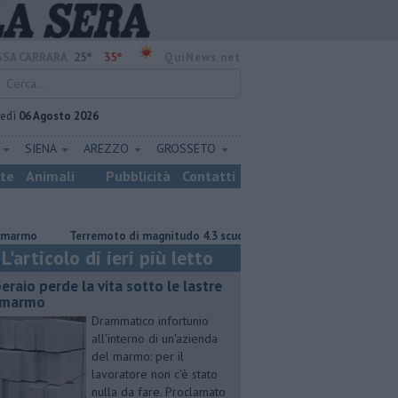
25°
35°
SA CARRARA
QuiNews.net
vedì
06 Agosto 2026
E
SIENA
AREZZO
GROSSETO
ste
Animali
Pubblicità
Contatti
Terremoto di magnitudo 4.3 scuote la Toscana
Tragedia sulle Apu
L'articolo di ieri più letto
eraio perde la vita sotto le lastre
 marmo
Drammatico infortunio
all'interno di un'azienda
del marmo: per il
lavoratore non c'è stato
nulla da fare. Proclamato