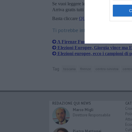
Se vuoi leggere le notizie principali della T
Arriva gratis tutti i giorni alle 20:00 dirett
Basta cliccare
QUI
Ti potrebbe interessare anche:
A Firenze Funaro in vantaggio ma è b
Elezioni Europee, Giorgia vince ma El
Elezioni europee, ecco i campioni di 
Tag
toscana
firenze
centro-sinistra
centr
REDAZIONE QUI NEWS
CAT
Cro
Marco Migli
Poli
Direttore Responsabile
Attu
Eco
Cult
Pietro Mattonai