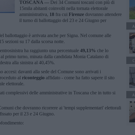
TOSCANA —
Dei 34 Comuni toscani con più di
15mila abitanti coinvolti nella tornata elettorale
amministrativa,
18
fra cui
Firenze
dovranno attendere
il turno di ballottaggio del 23 e 24 Giugno per
A
à del ballottaggio è arrivata anche per Signa. Nel comune alle
15 sezioni su 17 dalla scorsa notte.
entrosinistra ha raggiunto una percentuale
49,13%
che lo
e al primo turno, minata dalla candidata Monia Catalano di
C
estra alla sinistra al 40,45%.
no accesi: davanti alla sede del Comune sono arrivati i
 proceduto al
riconteggio
affidato - come ha fatto sapere il sito
ale elettorale.
ltati complessivi delle amministrative in Toscana che in tutto si
A
Comuni che dovranno ricorrere ai 'tempi supplementari' elettorali
issato per il 23 e 24 Giugno.
rofondimento: