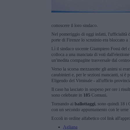
conoscere il loro sindaco.
Nel pomeriggio di oggi infatti, l'ufficialit
porte di Firenze lo scrutinio era bloccato a 
Lì il sindaco uscente Giampiero Fossi del c
colloca a una manciata di voti dall'elezion
un'inedita compagine trasversale dal centrod
Verso la scorsa mezzanotte gli animi si era
carabinieri e, per le sezioni mancanti, si è
Eligendo del Viminale - all'ufficio provinci
Il caso ha lasciato in sospeso per ore i risu
sono celebrate in
185
Comuni.
Tornando ai
ballottaggi
, sono quindi 18 i 
con un secondo appuntamento con le urne f
Eccoli in ordine alfabetico col link all'app
Agliana