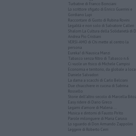
Turbative di Franco Bonciani
Lo scrittore sfigato di Enrico Guerrini e
Gordiano Lupi
Raccontare di Gusto di Rubina Rovini
Legalità e non solo di Salvatore Calleri
Shalom La Cultura della Solidarietà di 
Andrea Pio Cristiani
VERSI-AMO di Chi mette al centro la
persona
Eureka! di Nausica Manzi
Tabasco senza filtro di Tabasco n.6
Ci vuole un fisico di Michele Campisi
Economia e territorio, da globale a loca
Daniele Salvadori
La dama a scacchi di Carlo Belciani
Due chiacchiere in cucina di Sabrina
Rossello
Storie dell'altro secolo di Marcella Bito
Easy ridere di Dario Greco
Legami d'amore di Malena ...
Musica e dintorni di Fausto Pirìto
Parole milonguere di Maria Caruso
Lo sguardo di Don Armando Zappolini
Leggere di Roberto Cerri