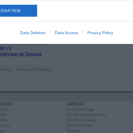
oscana iscriviti alla
Newsletter QUInews - ToscanaMedia.
amente nella tua casella di posta.
CONFIRM
Data Deletion
Data Access
Privacy Policy
allottaggio con Schmidt
ly c'è
preferenze in Toscana
o-destra
ministero dell'interno
EGORIE
RUBRICHE
naca
Le notizie di oggi
tica
Più Letti della settimana
alità
Più Letti del mese
nomia
Archivio Notizie
ura
Persone