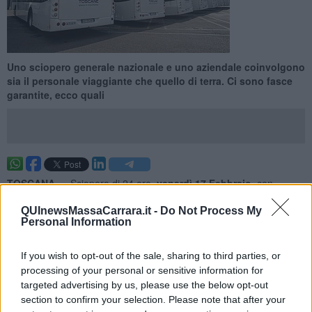
Uno sciopero generale nazionale e uno aziendale coinvolgono
sia il personale viaggiante che quello di terra. Ci sono fasce
garantite, ecco quali
TOSCANA —
Sciopero di 24 ore,
v
enerdì 17 Febbraio
, con
possibili ripercussioni anche sul trasporto pubblico locale su
gomma e quindi sui bus. A mettere in guardia su possibili ritardi o
QUInewsMassaCarrara.it -
Do Not Process My
Personal Information
cancellazioni delle corse è Autolinee Toscane che gestisce il
servizio a livello regionale.
If you wish to opt-out of the sale, sharing to third parties, or
Sono due in realtà gli scioperi che si sovrapporranno venerdì 17: lo
processing of your personal or sensitive information for
sciopero generale nazionale
di 24 ore indetto dal sindacato Usb
targeted advertising by us, please use the below opt-out
Lavoro Privato, che coinvolge anche il settore Tpl, e uno
aziendale
section to confirm your selection. Please note that after your
indetto dal sindacato Cobas.