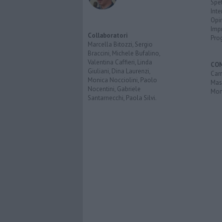
Spet
Inte
Opi
Imp
Collaboratori
Pro
Marcella Bitozzi, Sergio
Braccini, Michele Bufalino,
Valentina Caffieri, Linda
CO
Giuliani, Dina Laurenzi,
Carr
Monica Nocciolini, Paolo
Mas
Nocentini, Gabriele
Mon
Santarnecchi, Paola Silvi.