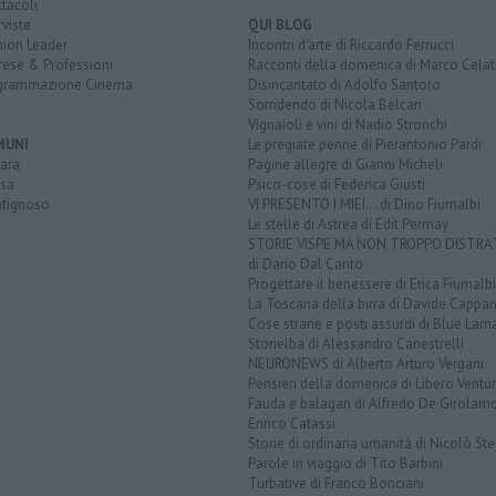
tacoli
rviste
QUI BLOG
nion Leader
Incontri d'arte di Riccardo Ferrucci
rese & Professioni
Racconti della domenica di Marco Celat
grammazione Cinema
Disincantato di Adolfo Santoro
Sorridendo di Nicola Belcari
Vignaioli e vini di Nadio Stronchi
MUNI
Le pregiate penne di Pierantonio Pardi
ara
Pagine allegre di Gianni Micheli
sa
Psico-cose di Federica Giusti
tignoso
VI PRESENTO I MIEI... di Dino Fiumalbi
Le stelle di Astrea di Edit Permay
STORIE VISPE MA NON TROPPO DISTR
di Dario Dal Canto
Progettare il benessere di Erica Fiumalbi
La Toscana della birra di Davide Cappan
Cose strane e posti assurdi di Blue Lam
Storielba di Alessandro Canestrelli
NEURONEWS di Alberto Arturo Vergani
Pensieri della domenica di Libero Ventur
Fauda e balagan di Alfredo De Girolam
Enrico Catassi
Storie di ordinaria umanità di Nicolò Ste
Parole in viaggio di Tito Barbini
Turbative di Franco Bonciani