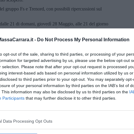
del gruppo Fs e Trenord, con possibili ripercussioni sul
à dalle 21 di domani, giovedì 28 Maggio, alle 21 del giorno
 i treni potranno subire cancellazioni o variazioni.
eni garantiti sono consultabili al seguente link
ssaCarrara.it -
Do Not Process My Personal Information
aso di sciopero
. Per il trasporto regionale di Trenitalia, Trenord e
ziali previsti in caso di sciopero nei giorni feriali, nelle fasce
to opt-out of the sale, sharing to third parties, or processing of your per
formation for targeted advertising by us, please use the below opt-out s
razione Unitaria di Base (Cub), Associazione Difesa Lavoratrici
r selection. Please note that after your opt-out request is processed y
o Generale di Base (Sgb), Sindacato Intercategoriale Cobas (SI
eing interest-based ads based on personal information utilized by us or
eración Internacional de los Trabajadores (Usi– Cit), Unione
disclosed to third parties prior to your opt-out. You may separately opt-
e di Cub trasporti.
losure of your personal information by third parties on the IAB’s list of
. This information may also be disclosed by us to third parties on the
IA
Participants
that may further disclose it to other third parties.
l Data Processing Opt Outs
oscana iscriviti alla
Newsletter QUInews - ToscanaMedia.
amente nella tua casella di posta.