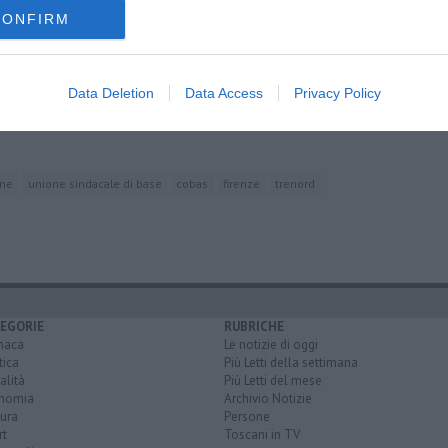
CONFIRM
i bus
Data Deletion
Data Access
Privacy Policy
o
ane
unione sindacale di base
cobas
firenze
trenord
EGORIE
RUBRICHE
naca
Le notizie di oggi
tica
Più Letti della settimana
alità
Più Letti del mese
nomia
Archivio Notizie
ura
Persone
rt
Toscani in TV