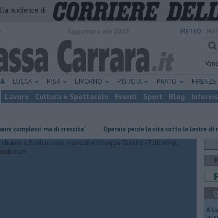
alla audience di
o
Aggiornato alle 20:25
METEO:
MAS
Vene
NA
LUCCA
PISA
LIVORNO
PISTOIA
PRATO
FIRENZ
Lavoro
Cultura e Spettacolo
Eventi
Sport
Blog
Intervi
lessi ma di crescita"
Operaio perde la vita sotto le lastre di marmo
Q
A L