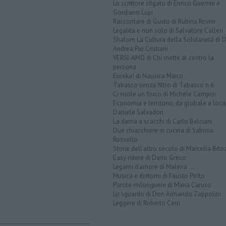
Lo scrittore sfigato di Enrico Guerrini e
Gordiano Lupi
Raccontare di Gusto di Rubina Rovini
Legalità e non solo di Salvatore Calleri
Shalom La Cultura della Solidarietà di 
Andrea Pio Cristiani
VERSI-AMO di Chi mette al centro la
persona
Eureka! di Nausica Manzi
Tabasco senza filtro di Tabasco n.6
Ci vuole un fisico di Michele Campisi
Economia e territorio, da globale a loca
Daniele Salvadori
La dama a scacchi di Carlo Belciani
Due chiacchiere in cucina di Sabrina
Rossello
Storie dell'altro secolo di Marcella Bito
Easy ridere di Dario Greco
Legami d'amore di Malena ...
Musica e dintorni di Fausto Pirìto
Parole milonguere di Maria Caruso
Lo sguardo di Don Armando Zappolini
Leggere di Roberto Cerri