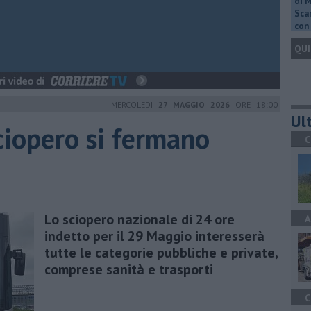
di 
Scar
con 
QUI
MERCOLEDÌ
27 MAGGIO 2026
ORE 18:00
Ult
ciopero si fermano
C
Lo sciopero nazionale di 24 ore
A
indetto per il 29 Maggio interesserà
tutte le categorie pubbliche e private,
comprese sanità e trasporti
C