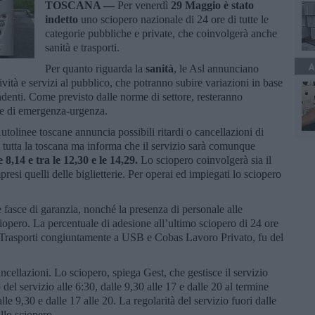
TOSCANA —
Per venerdì
29 Maggio è stato
indetto
uno sciopero nazionale di 24 ore di tutte le
categorie pubbliche e private, che coinvolgerà anche
sanità e trasporti.
A
Per quanto riguarda la
sanità
, le Asl annunciano
ività e servizi al pubblico, che potranno subire variazioni in base
endenti. Come previsto dalle norme di settore, resteranno
i e di emergenza-urgenza.
utolinee toscane annuncia possibili ritardi o cancellazioni di
 tutta la toscana ma informa che il servizio sarà comunque
e 8,14 e tra le 12,30 e le 14,29.
Lo sciopero coinvolgerà sia il
resi quelli delle biglietterie. Per operai ed impiegati lo sciopero
le fasce di garanzia, nonché la presenza di personale alle
sciopero. La percentuale di adesione all’ultimo sciopero di 24 ore
Trasporti congiuntamente a USB e Cobas Lavoro Privato, fu del
ncellazioni. Lo sciopero, spiega Gest, che gestisce il servizio
 del servizio alle 6:30, dalle 9,30 alle 17 e dalle 20 al termine
lle 9,30 e dalle 17 alle 20. La regolarità del servizio fuori dalle
llo sciopero.