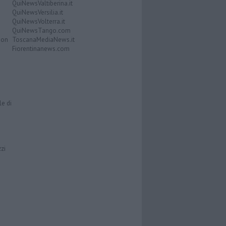
QuiNewsValtiberina.it
QuiNewsVersilia.it
QuiNewsVolterra.it
QuiNewsTango.com
Don
ToscanaMediaNews.it
Fiorentinanews.com
le di
zzi