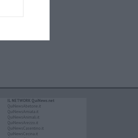
IL NETWORK QuiNews.net
QuiNewsAbetone.it
QuiNewsAmiata.it
QuiNewsAnimali.it
QuiNewsArezzo.it
QuiNewsCasentino.it
QuiNewsCecina.it