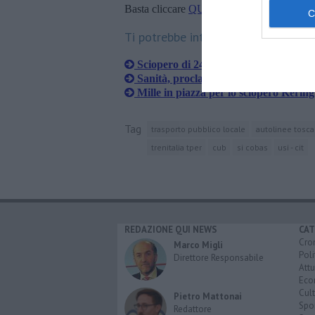
Basta cliccare
QUI
Ti potrebbe interessare anche:
Sciopero di 24 ore, si fermano anche 
Sanità, proclamato un nuovo scioper
Mille in piazza per lo sciopero Kering
Tag
trasporto pubblico locale
autolinee tosc
trenitalia tper
cub
si cobas
usi - cit
REDAZIONE QUI NEWS
CAT
Cro
Marco Migli
Poli
Direttore Responsabile
Attu
Eco
Cult
Pietro Mattonai
Spo
Redattore