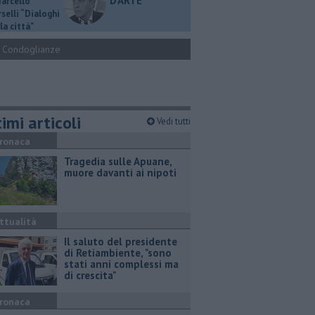
D'ARTE
Marcello
selli “Dialoghi
la città"
Condoglianze
imi articoli
Vedi tutti
ronaca
Tragedia sulle Apuane,
muore davanti ai nipoti
ttualità
Il saluto del presidente
di Retiambiente, "sono
stati anni complessi ma
di crescita"
ronaca