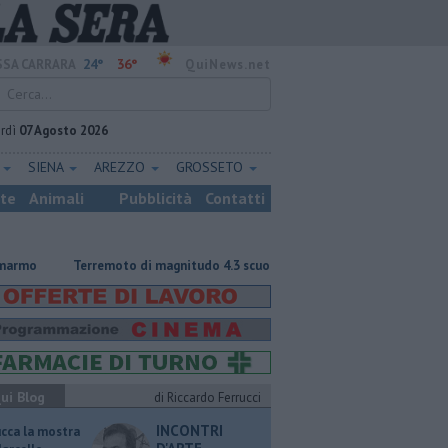
24°
36°
SA CARRARA
QuiNews.net
rdì
07 Agosto 2026
E
SIENA
AREZZO
GROSSETO
ste
Animali
Pubblicità
Contatti
Terremoto di magnitudo 4.3 scuote la Toscana
Tragedia sulle Apuan
ui Blog
di Riccardo Ferrucci
INCONTRI
ucca la mostra