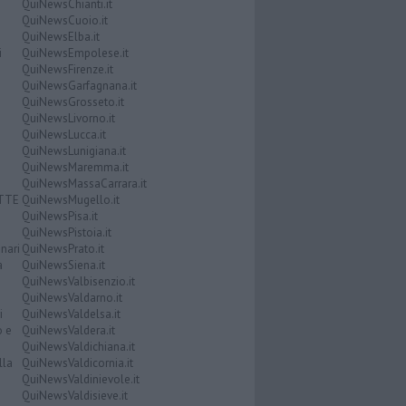
QuiNewsChianti.it
QuiNewsCuoio.it
QuiNewsElba.it
i
QuiNewsEmpolese.it
QuiNewsFirenze.it
QuiNewsGarfagnana.it
QuiNewsGrosseto.it
QuiNewsLivorno.it
QuiNewsLucca.it
QuiNewsLunigiana.it
QuiNewsMaremma.it
QuiNewsMassaCarrara.it
ATTE
QuiNewsMugello.it
QuiNewsPisa.it
QuiNewsPistoia.it
nari
QuiNewsPrato.it
a
QuiNewsSiena.it
QuiNewsValbisenzio.it
QuiNewsValdarno.it
i
QuiNewsValdelsa.it
o e
QuiNewsValdera.it
QuiNewsValdichiana.it
lla
QuiNewsValdicornia.it
QuiNewsValdinievole.it
QuiNewsValdisieve.it