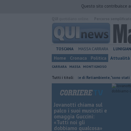
Questo sito contribuisce 
QUI
quotidiano online.
Percorso semplificat
TOSCANA
MASSA CARRARA
LUNIGIA
Home
Cronaca
Politica
Attualità
CARRARA
MASSA
MONTIGNOSO
i nipoti
Il saluto del presidente di Retiambiente, "sono stati anni comp
Tutti i titoli:
Jovanotti chiama sul
palco i suoi musicisti e
omaggia Guccini:
«Tutti noi gli
dobbiamo qualcosa»