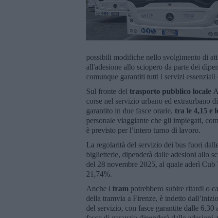
possibili modifiche nello svolgimento di att
all'adesione allo sciopero da parte dei dip
comunque garantiti tutti i servizi essenzial
Sul fronte del
trasporto pubblico locale
A
corse nel servizio urbano ed extraurbano di
garantito in due fasce orarie,
tra le 4,15 e l
personale viaggiante che gli impiegati, comp
è previsto per l’intero turno di lavoro.
La regolarità del servizio dei bus fuori dal
biglietterie, dipenderà dalle adesioni allo 
del 28 novembre 2025, al quale aderì Cub 
21,74%.
Anche i
tram
potrebbero subire ritardi o ca
della tramvia a Firenze, è indetto dall’inizio
del servizio, con fasce garantite dalle 6,30 a
fasce di garanzia dipenderà dalle adesioni a