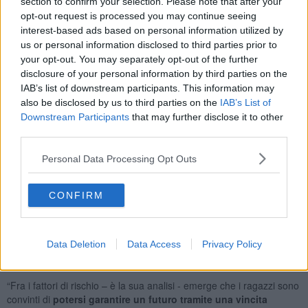
section to confirm your selection. Please note that after your
opt-out request is processed you may continue seeing
interest-based ads based on personal information utilized by
us or personal information disclosed to third parties prior to
"Il gioco d'azzardo viene spesso percepito come una
soluzione
your opt-out. You may separately opt-out of the further
per uscire dalla povertà
, in sostituzione a dei percorsi di
disclosure of your personal information by third parties on the
investimento e pianificazione a lungo termine. La cultura
IAB’s list of downstream participants. This information may
dell'azzardo si sta diffondendo nella popolazione giovanile, che
also be disclosed by us to third parties on the
IAB’s List of
ricorre con sempre maggior frequenza al gioco d'azzardo ed
Downstream Participants
that may further disclose it to other
allarmante risulta anche il dato che evidenzia quanto il gioco
third parties.
d'azzardo sia diffuso tra i minorenni, che per legge non hanno
accesso a questo mondo", osserva
Acli Toscana
in una nota.
Personal Data Processing Opt Outs
Sotto la lente della docente ordinaria del
dipartimento Neuroscienze, Psicologia, Area del Farmaco e Salute
del Bambino (Neurofarba) dell’università di Firenze
Caterina
CONFIRM
Primi
finisce infatti proprio la smagliatura che consente ai
minorenni l'accessibilità all'azzardo: “È
troppo facile per un
minore accedere
al gioco d’azzardo, specialmente sul web:
Data Deletion
Data Access
Privacy Policy
adesso ai ragazzi vengono promessi guadagni rapidi anche tramite
nuove forme di scommesse come il trading online”, afferma.
“Fra i fattori di rischio – è la sua analisi - emerge che i ragazzi sono
convinti di
potersi garantire un futuro tramite una vincita