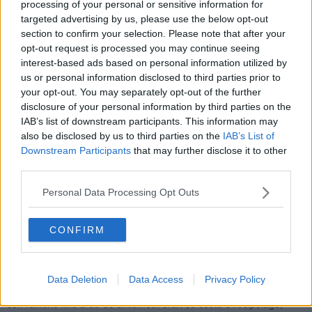
processing of your personal or sensitive information for
Inoltre ha emesso un
codice giallo per mareggiate
valido dalla
targeted advertising by us, please use the below opt-out
mezzanotte fino alle 7 di domani per la costa settentrionale.
section to confirm your selection. Please note that after your
opt-out request is processed you may continue seeing
interest-based ads based on personal information utilized by
us or personal information disclosed to third parties prior to
your opt-out. You may separately opt-out of the further
disclosure of your personal information by third parties on the
IAB’s list of downstream participants. This information may
also be disclosed by us to third parties on the
IAB’s List of
Downstream Participants
that may further disclose it to other
third parties.
Personal Data Processing Opt Outs
CONFIRM
La mappa dell'allerta della Regione Toscana
Oggi intanto restano possibili
temporali
, anche di forte intensità,
sulle zone di nord ovest in graduale estensione alle altre zone.
Data Deletion
Data Access
Privacy Policy
Possibili
forti raffiche di vento
e
grandinate
. Venti forti di Libeccio
con raffiche fino a 60-80 chilometri orari su costa e Arcipelago,