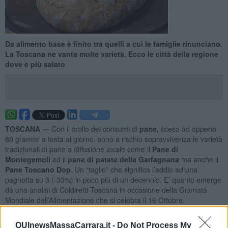
Da alimento base è finito tra quelli a cui le famiglie rinunciano.
La Toscana ne vanta molte varietà. Ecco le città della regione
dove è più salato
TOSCANA —
Con il crollo dei consumi di
pane,
sceso ad appena
80 grammi a testa al giorno, sono a rischio sopravvivenza le varietà
tradizionali di pane a diffusione locale come il
Pane di
Montegemoli
ed il
pane di patate della Garfagnana
ma anche il
Pane Toscano Dop
. Un “taglio” che significa l’addio ad una
pagnotta su 3 (-33%) in poco più di un decennio. E’ quanto emerge
da una analisi di Coldiretti Toscana in occasione della Giornata
Mondiale dell’Alimentazione che si celebra il 16 Ottobre.
Il calo degli acquisti ha avuto una
accelerazione
negli ultimi anni
con il consumo di pane che nel 2010 era di 120 grammi a testa al
QUInewsMassaCarrara.it -
Do Not Process My