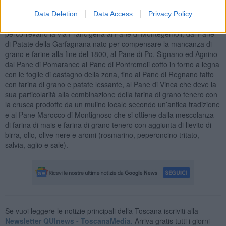
Per la
Toscana
si va dal Pan dei Santi con uvetta e noci diffuso
nelle panetteria di Grosseto e Siena al Pan di Ramerino, al Pane di
Data Deletion
Data Access
Privacy Policy
Altopasciola cui storia è legata a quella dei pellegrini che
percorrevano la via Francigena al Pane di Montegemoli, dal Pane
di Patate della Garfagnana nato per compensare la mancanza di
grano e farine alla fine del 1800, al Pane di Po, Signano ed Agnino
dal Pane di Pomarance al Pane di Pontremoli cotto in forno a legna
con le foglie di castagno della zona, fino al Pane di Regnano fatto
con farina di grano e patate lessante, al Pane di Vinca che deve la
sua particolarità alla combinazione della farina di grano tenero con
la crusca prodotte da un mulino locale secondo un’antica tradizione
e al Pane Marocco di Montignoso che si ottiene dalla mescolanza
di farina di mais e farina di grano tenero con aggiunta di lievito di
birra, olio, olive nere e aromi (rosmarino, peperoncino tritato,
salvia, aglio e sale).
Se vuoi leggere le notizie principali della Toscana iscriviti alla
Newsletter QUInews - ToscanaMedia.
Arriva gratis tutti i giorni