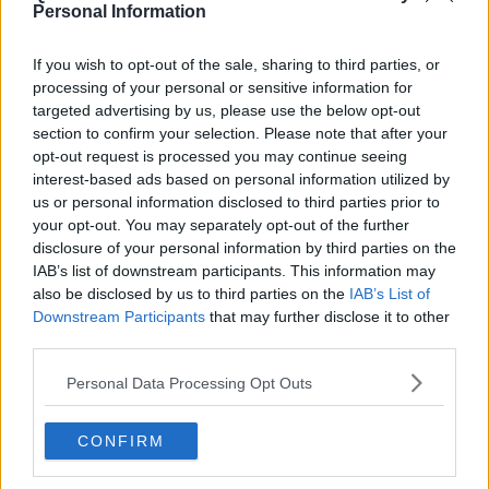
Personal Information
giorno, nel 2000 di 180 grammi, nel 1990 a 197 grammi e nel 1980
intorno agli 230 grammi che sono valori, comunque molto lontani
da quelli dell’Unità d’Italia nel 1861 in cui si mangiavano ben 1,1
If you wish to opt-out of the sale, sharing to third parties, or
chili di pane a persona al giorno. A contribuire alla graduale
processing of your personal or sensitive information for
contradizione dei consumi l’aumento dei prezzi con un chilo di pane
targeted advertising by us, please use the below opt-out
fresco con farina di grano che ha raggiunto anche i
7,8 euro al
section to confirm your selection. Please note that after your
chilo a Firenze
nel mese di Agosto secondo l’Osservatorio dei
opt-out request is processed you may continue seeing
Prezzi del
Made in Italy
. Livorno è la città dove la pagnotta è più
interest-based ads based on personal information utilized by
“salata” con un prezzo medio di 3,59 euro al chilo seguita da
us or personal information disclosed to third parties prior to
Firenze (3,3 euro al chilo) e Pistoia (3,24 euro al chilo).
your opt-out. You may separately opt-out of the further
disclosure of your personal information by third parties on the
IAB’s list of downstream participants. This information may
also be disclosed by us to third parties on the
IAB’s List of
Ad essere preferito, comunque, anche se il consumo è in costante
Downstream Participants
that may further disclose it to other
calo, continua ad essere il
pane artigianale.
Ma, come detto, il
third parties.
crollo degli acquisti mette soprattutto in pericolo anche la
sopravvivenza dei pani della tradizione popolare italiana tra i quali
Personal Data Processing Opt Outs
ben 6 sono stati addirittura riconosciuti dall’Unione Europea tra cui
il
Pane Toscano
(Dop, Toscana) ma – continua Coldiretti Toscana
– sono in realtà centinaia le specialità tradizionali censite dalle
CONFIRM
diverse regioni.