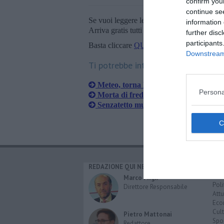
confirm you
continue se
Se vuoi leggere le notizie principali della T
information 
Arriva gratis tutti i giorni alle 20:00 dirett
further disc
participants
Basta cliccare
QUI
Downstream 
Ti potrebbe interessare anche:
Meteo, torna la neve a bassa quota
Persona
Morta di freddo nella neve insieme ai 
Senzatetto muore di freddo in un an
REDAZIONE QUI NEWS
CAT
Cro
Marco Migli
Poli
Direttore Responsabile
Attu
Eco
Cult
Pietro Mattonai
Spo
Redattore