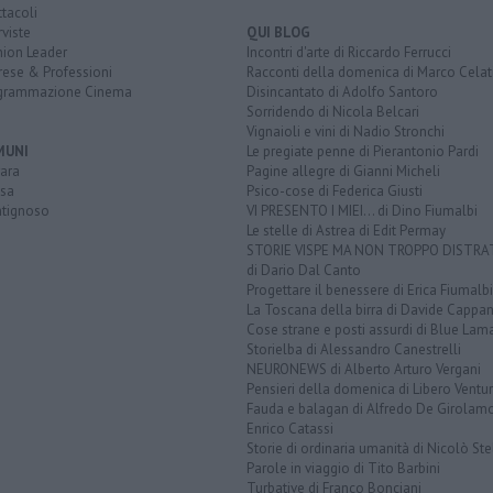
tacoli
rviste
QUI BLOG
nion Leader
Incontri d'arte di Riccardo Ferrucci
rese & Professioni
Racconti della domenica di Marco Celat
grammazione Cinema
Disincantato di Adolfo Santoro
Sorridendo di Nicola Belcari
Vignaioli e vini di Nadio Stronchi
MUNI
Le pregiate penne di Pierantonio Pardi
ara
Pagine allegre di Gianni Micheli
sa
Psico-cose di Federica Giusti
tignoso
VI PRESENTO I MIEI... di Dino Fiumalbi
Le stelle di Astrea di Edit Permay
STORIE VISPE MA NON TROPPO DISTR
di Dario Dal Canto
Progettare il benessere di Erica Fiumalbi
La Toscana della birra di Davide Cappan
Cose strane e posti assurdi di Blue Lam
Storielba di Alessandro Canestrelli
NEURONEWS di Alberto Arturo Vergani
Pensieri della domenica di Libero Ventur
Fauda e balagan di Alfredo De Girolam
Enrico Catassi
Storie di ordinaria umanità di Nicolò Ste
Parole in viaggio di Tito Barbini
Turbative di Franco Bonciani