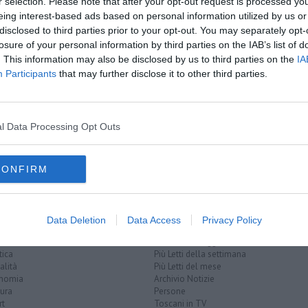
r selection. Please note that after your opt-out request is processed y
eing interest-based ads based on personal information utilized by us or
oscana iscriviti alla
Newsletter QUInews - ToscanaMedia.
disclosed to third parties prior to your opt-out. You may separately opt-
amente nella tua casella di posta.
losure of your personal information by third parties on the IAB’s list of
. This information may also be disclosed by us to third parties on the
IA
Participants
that may further disclose it to other third parties.
l Data Processing Opt Outs
suoi cani
drone
CONFIRM
Data Deletion
Data Access
Privacy Policy
EGORIE
RUBRICHE
naca
Le notizie di oggi
tica
Più Letti della settimana
alità
Più Letti del mese
nomia
Archivio Notizie
ura
Persone
rt
Toscani in TV