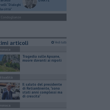
D'ARTE
Marcello
selli “Dialoghi
la città"
Condoglianze
imi articoli
Vedi tutti
ronaca
Tragedia sulle Apuane,
muore davanti ai nipoti
ttualità
Il saluto del presidente
di Retiambiente, "sono
stati anni complessi ma
di crescita"
ronaca