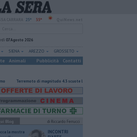
25°
35°
SA CARRARA
QuiNews.net
rdì
07 Agosto 2026
E
SIENA
AREZZO
GROSSETO
ste
Animali
Pubblicità
Contatti
Terremoto di magnitudo 4.3 scuote la Toscana
Tragedia sulle Apuane, 
ui Blog
di Riccardo Ferrucci
INCONTRI
ucca la mostra