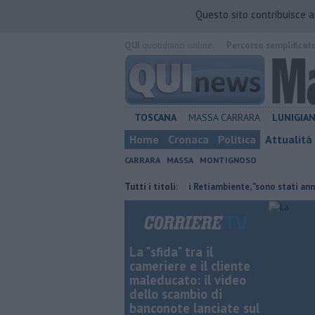
Questo sito contribuisce 
QUI
quotidiano online.
Percorso semplificat
TOSCANA
MASSA CARRARA
LUNIGIA
Home
Cronaca
Politica
Attualità
CARRARA
MASSA
MONTIGNOSO
nipoti
Il saluto del presidente di Retiambiente, "sono stati anni comple
Tutti i titoli:
La "sfida" tra il
cameriere e il cliente
maleducato: il video
dello scambio di
banconote lanciate sul