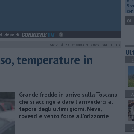
di 
Scar
con 
QUI
GIOVEDÌ
23 FEBBRAIO 2023
ORE 19:10
Ult
sso, temperature in
C
Grande freddo in arrivo sulla Toscana
A
che si accinge a dare l'arrivederci al
tepore degli ultimi giorni. Neve,
rovesci e vento forte all'orizzonte
C