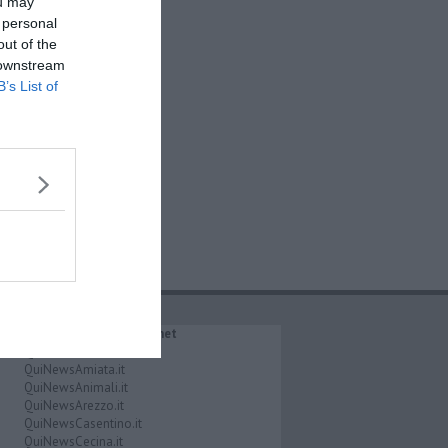
ou may
 personal
out of the
 downstream
B’s List of
IL NETWORK QuiNews.net
QuiNewsAbetone.it
QuiNewsAmiata.it
QuiNewsAnimali.it
QuiNewsArezzo.it
QuiNewsCasentino.it
QuiNewsCecina.it