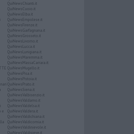
QuiNewsChianti.it
QuiNewsCuoio.it
QuiNewsElba.it
i
QuiNewsEmpolese.it
QuiNewsFirenze.it
QuiNewsGarfagnana.it
QuiNewsGrosseto.it
QuiNewsLivorno.it
QuiNewsLucca.it
QuiNewsLunigiana.it
QuiNewsMaremma.it
QuiNewsMassaCarrara.it
ATTE
QuiNewsMugello.it
QuiNewsPisa.it
QuiNewsPistoia.it
nari
QuiNewsPrato.it
a
QuiNewsSiena.it
QuiNewsValbisenzio.it
QuiNewsValdarno.it
i
QuiNewsValdelsa.it
o e
QuiNewsValdera.it
QuiNewsValdichiana.it
lla
QuiNewsValdicornia.it
QuiNewsValdinievole.it
QuiNewsValdisieve.it