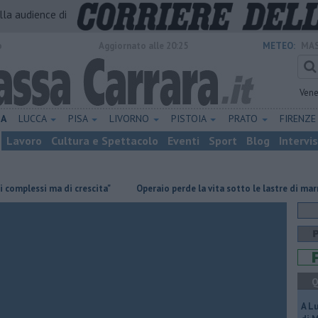
alla audience di
o
Aggiornato alle 20:25
METEO:
MAS
Vene
NA
LUCCA
PISA
LIVORNO
PISTOIA
PRATO
FIRENZ
Lavoro
Cultura e Spettacolo
Eventi
Sport
Blog
Intervi
ssi ma di crescita"
Operaio perde la vita sotto le lastre di marmo
Q
A L