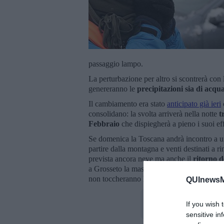
passaggio lampo.
La perturbazione per altro si scontrerà con 
genereranno le
precipitazioni sia di acqu
Il cambiamento era stato
anticipato già ieri
consolidano: la svolta arriverà nella notte
t
Febbraio
che dispiegherà a pieno i suoi eff
Se domenica la Toscana andrà incontro a 
partire dalla montagna e venti destinati a r
prevista ancora neve ma anche il
ritorno 
a Grosseto la massima andrà oltre i 10 gradi,
non toccheranno lo zero ma poco ci manch
QUInewsMa
If you wish 
sensitive in