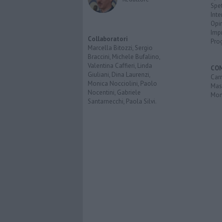
Spet
Inte
Opi
Imp
Collaboratori
Pro
Marcella Bitozzi, Sergio
Braccini, Michele Bufalino,
Valentina Caffieri, Linda
CO
Giuliani, Dina Laurenzi,
Carr
Monica Nocciolini, Paolo
Mas
Nocentini, Gabriele
Mon
Santarnecchi, Paola Silvi.