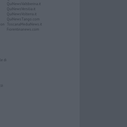
QuiNewsValtiberina.it
QuiNewsVersilia.it
QuiNewsVolterra.it
QuiNewsTango.com
Don
ToscanaMediaNews.it
Fiorentinanews.com
le di
zzi