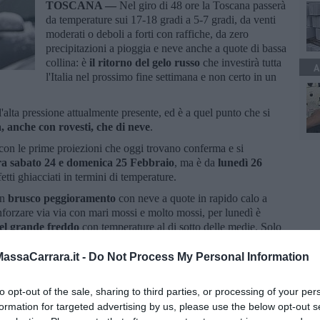
TOSCANA —
Nel giro di 48 ore la Toscana passerà
da temperature sui 17-18 gradi a 5-7 gradi, da venti
moderati o deboli a forti con raffiche, da zero
precipitazioni a pioggia e neve anche a quote di bassa
collina: è
il ritorno del gelo russo
che investirà tutta
A
l'Italia nel prossimo fine settimana e non certo in un
l'alta pressione attualmente presente, ed è a quel punto che si
a, anche con rovesti, che di neve
.
con le prime proiezioni che oggi trovano conferma e si
ra sabato 24 e domenica 25 Febbraio
, ma è da
lunedì 26
etti ghiacciati in termini di temperature.
un
brusco peggioramento
con neve a quote in rapido calo a
inforzare via via con mari mossi e molto mossi, per lunedì è
del grande freddo
con temperature al di sotto delle medie. Solo
 ma per lo più la giornata trascorrerà fra 5 e 7 gradi. Le notti
erà.
ssaCarrara.it -
Do Not Process My Personal Information
to opt-out of the sale, sharing to third parties, or processing of your per
formation for targeted advertising by us, please use the below opt-out s