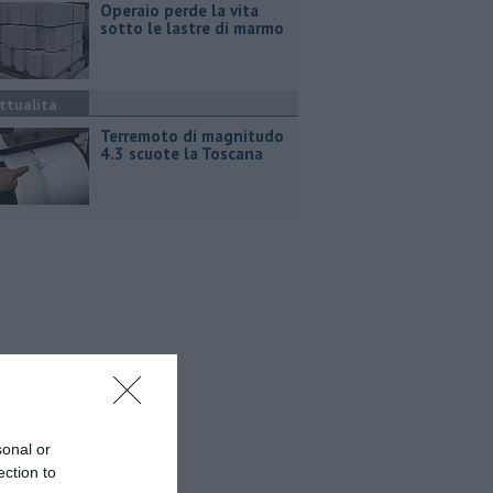
Operaio perde la vita
sotto le lastre di marmo
ttualità
Terremoto di magnitudo
4.3 scuote la Toscana
sonal or
ection to