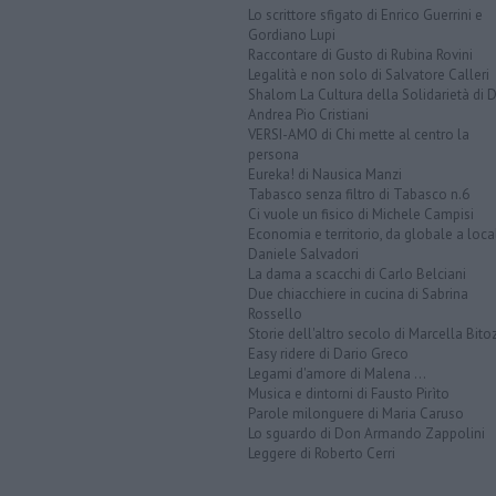
Lo scrittore sfigato di Enrico Guerrini e
Gordiano Lupi
Raccontare di Gusto di Rubina Rovini
Legalità e non solo di Salvatore Calleri
Shalom La Cultura della Solidarietà di 
Andrea Pio Cristiani
VERSI-AMO di Chi mette al centro la
persona
Eureka! di Nausica Manzi
Tabasco senza filtro di Tabasco n.6
Ci vuole un fisico di Michele Campisi
Economia e territorio, da globale a loca
Daniele Salvadori
La dama a scacchi di Carlo Belciani
Due chiacchiere in cucina di Sabrina
Rossello
Storie dell'altro secolo di Marcella Bito
Easy ridere di Dario Greco
Legami d'amore di Malena ...
Musica e dintorni di Fausto Pirìto
Parole milonguere di Maria Caruso
Lo sguardo di Don Armando Zappolini
Leggere di Roberto Cerri