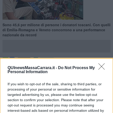
Sono 45,6 per milione di persone i donatori toscani. Con quelli
di Emilia-Romagna e Veneto concorrono a una performance
nazionale da record
TOSCANA —
Toscana sul podio nazionale per
donazioni e
QUInewsMassaCarrara.it -
Do Not Process My
trapianti di organi, tessuti e cellule
nel 2023 che in Italia è stato
Personal Information
un anno senza precedenti: il risultato rilevato dal ministero della
sanità è stato presentato oggi a Roma dal ministro della salute
If you wish to opt-out of the sale, sharing to third parties, or
Orazio Schillaci e dal direttore del Centro nazionale trapianti
processing of your personal or sensitive information for
Massimo Cardillo. L'occasione è stata fornita dall'apertura degli
targeted advertising by us, please use the below opt-out
Stati generali della Rete trapianti
.
section to confirm your selection. Please note that after your
Con 45,6 donatori per milioni di persone la
Toscana
conquista il
opt-out request is processed you may continue seeing
terzo gradino del podio dopo
Emilia Romagna
(51,1 donatori per
interest-based ads based on personal information utilized by