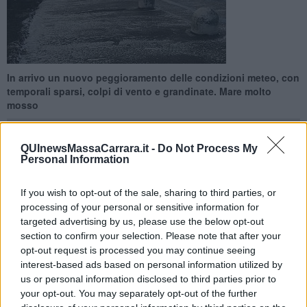
In arrivo un nuovo peggioramento delle condizioni meteo, con
temporali sparsi, colpi di vento e grandinate. Mare molto
mosso
QUInewsMassaCarrara.it -
Do Not Process My
Personal Information
FIRENZE —
La sala operativa della protezione civile regionale ha
If you wish to opt-out of the sale, sharing to third parties, or
emanato una nuova allerta di codice giallo per tutta la giornata di
processing of your personal or sensitive information for
domani, sabato 23 Novembre.
targeted advertising by us, please use the below opt-out
section to confirm your selection. Please note that after your
I previsori meteo hanno annunciato un nuovo peggioramento del
opt-out request is processed you may continue seeing
tempo, con precipitazioni sparse, colpi di vento e grandinate
interest-based ads based on personal information utilized by
inizialmente sul nord ovest della Toscana e sull'Arcipelago e poi
us or personal information disclosed to third parties prior to
anche sulle altre zone costiere sul resto del territorio regionale.
your opt-out. You may separately opt-out of the further