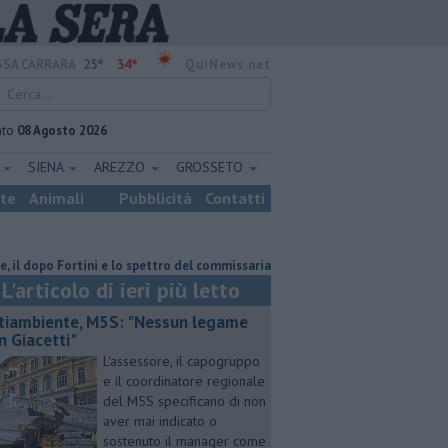
25°
34°
SA CARRARA
QuiNews.net
ato
08 Agosto 2026
E
SIENA
AREZZO
GROSSETO
ste
Animali
Pubblicità
Contatti
o Fortini e lo spettro del commissariamento
Pick-up precipita per 70 me
L'articolo di ieri più letto
tiambiente, M5S: "Nessun legame
n Giacetti"
L'assessore, il capogruppo
e il coordinatore regionale
del M5S specificano di non
aver mai indicato o
sostenuto il manager come