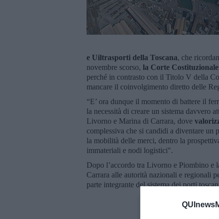
e Uiltrasporti
della Toscana
, che ricorda
novembre scorso,
la Corte Costituzionale
perché in contrasto con il Titolo V della C
mancare il coinvolgimento diretto delle Re
“E’ ora dunque il momento di battere il ferr
la necessità di creare un sistema davvero at
Livorno e Marina di Carrara, dove
valoriz
complessiva che si candidi a diventare un p
la mobilità delle merci, dentro la prospettiva
immateriali e nodi logistici".
Dopo l’accordo tra Livorno e Piombino e la l
Carrara alle autorità nazionali e regionali 
parte integrante del sistema dei porti toscan
QUInewsMa