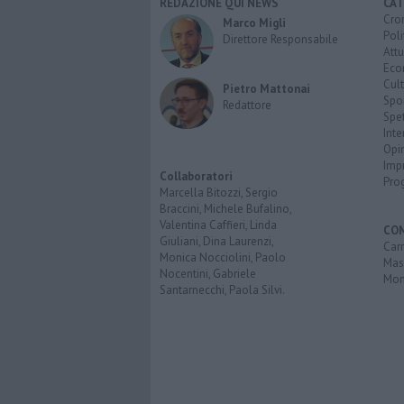
REDAZIONE QUI NEWS
CAT
Cro
Marco Migli
Poli
Direttore Responsabile
Attu
Eco
Cult
Pietro Mattonai
Spo
Redattore
Spet
Inte
Opi
Imp
Collaboratori
Pro
Marcella Bitozzi, Sergio
Braccini, Michele Bufalino,
Valentina Caffieri, Linda
CO
Giuliani, Dina Laurenzi,
Carr
Monica Nocciolini, Paolo
Mas
Nocentini, Gabriele
Mon
Santarnecchi, Paola Silvi.