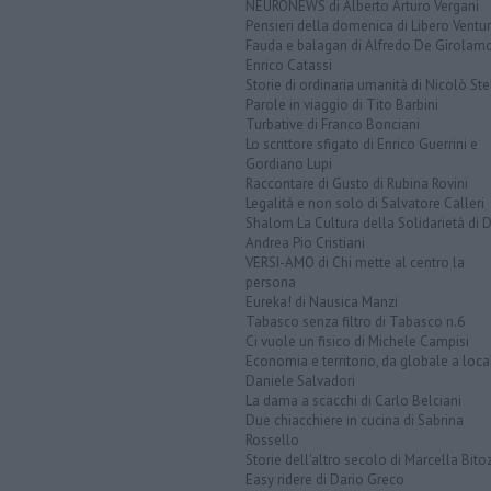
NEURONEWS di Alberto Arturo Vergani
Pensieri della domenica di Libero Ventur
Fauda e balagan di Alfredo De Girolam
Enrico Catassi
Storie di ordinaria umanità di Nicolò Ste
Parole in viaggio di Tito Barbini
Turbative di Franco Bonciani
Lo scrittore sfigato di Enrico Guerrini e
Gordiano Lupi
Raccontare di Gusto di Rubina Rovini
Legalità e non solo di Salvatore Calleri
Shalom La Cultura della Solidarietà di 
Andrea Pio Cristiani
VERSI-AMO di Chi mette al centro la
persona
Eureka! di Nausica Manzi
Tabasco senza filtro di Tabasco n.6
Ci vuole un fisico di Michele Campisi
Economia e territorio, da globale a loca
Daniele Salvadori
La dama a scacchi di Carlo Belciani
Due chiacchiere in cucina di Sabrina
Rossello
Storie dell'altro secolo di Marcella Bito
Easy ridere di Dario Greco