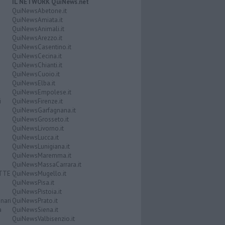
IL NETWORK QuiNews.net
QuiNewsAbetone.it
QuiNewsAmiata.it
QuiNewsAnimali.it
QuiNewsArezzo.it
QuiNewsCasentino.it
QuiNewsCecina.it
QuiNewsChianti.it
QuiNewsCuoio.it
QuiNewsElba.it
QuiNewsEmpolese.it
i
QuiNewsFirenze.it
QuiNewsGarfagnana.it
QuiNewsGrosseto.it
QuiNewsLivorno.it
QuiNewsLucca.it
QuiNewsLunigiana.it
QuiNewsMaremma.it
QuiNewsMassaCarrara.it
ATTE
QuiNewsMugello.it
QuiNewsPisa.it
QuiNewsPistoia.it
nari
QuiNewsPrato.it
a
QuiNewsSiena.it
QuiNewsValbisenzio.it