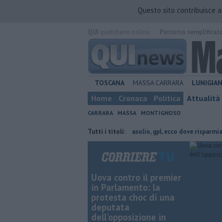
Questo sito contribuisce 
QUI
quotidiano online.
Percorso semplificat
TOSCANA
MASSA CARRARA
LUNIGIA
Home
Cronaca
Politica
Attualità
CARRARA
MASSA
MONTIGNOSO
 feriti nella scarpata
​Benzina, gasolio, gpl, ecco dove risparmiare
Tutti i titoli:
Uova contro il premier
in Parlamento: la
protesta choc di una
deputata
dell'opposizione in