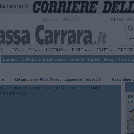
alla audience di
o
Aggiornato alle 11:50
METEO:
MAS
Sab
NA
LUCCA
PISA
LIVORNO
PISTOIA
PRATO
FIRENZ
Lavoro
Cultura e Spettacolo
Eventi
Sport
Blog
Intervi
Retiambiente, M5S: "Nessun legame con Giacetti"
Retiambiente, il dop
Re
co