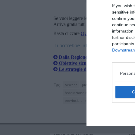
If you wish 
sensitive in
Se vuoi leggere le notizie principali della T
confirm you
Arriva gratis tutti i giorni alle 20:00 dirett
continue se
information 
Basta cliccare
QUI
further disc
participants
Ti potrebbe interessare anche:
Downstream 
Dalla Regione 3 milioni per il porto
Obiettivo sicurezza nei porti toscani
​Le strategie di sviluppo per i porti to
Persona
Tag
toscana
piombino
corte costituzionale
federazione italiana lavoratori trasporti
cg
provincia di massa-carrara
porto di carrar