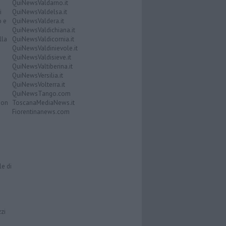
QuiNewsValdarno.it
i
QuiNewsValdelsa.it
o e
QuiNewsValdera.it
QuiNewsValdichiana.it
lla
QuiNewsValdicornia.it
QuiNewsValdinievole.it
QuiNewsValdisieve.it
QuiNewsValtiberina.it
QuiNewsVersilia.it
QuiNewsVolterra.it
QuiNewsTango.com
Don
ToscanaMediaNews.it
Fiorentinanews.com
le di
zzi