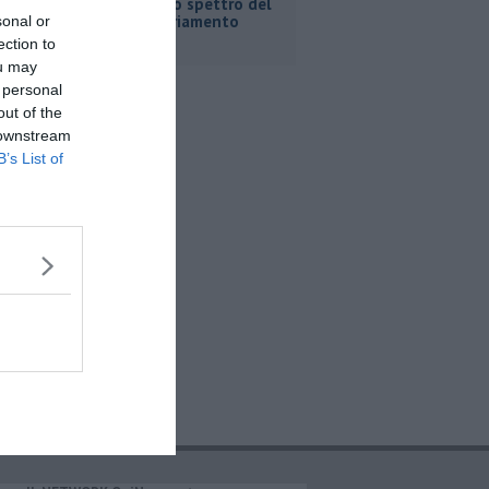
Fortini e lo spettro del
commissariamento
sonal or
ection to
ou may
 personal
out of the
 downstream
B’s List of