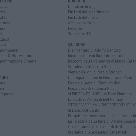
EGORIE
RUBRICHE
naca
Le notizie di oggi
tica
Più Letti della settimana
alità
Più Letti del mese
nomia
Archivio Notizie
ura
Persone
rt
Toscani in TV
tacoli
rviste
QUI BLOG
nion Leader
Disincantato di Adolfo Santoro
rese & Professioni
Incontri d'arte di Riccardo Ferrucci
grammazione Cinema
Racconti della domenica di Marco Celat
Sorridendo di Nicola Belcari
Vignaioli e vini di Nadio Stronchi
MUNI
Le pregiate penne di Pierantonio Pardi
ara
Pagine allegre di Gianni Micheli
sa
Psico-cose di Federica Giusti
tignoso
VI PRESENTO I MIEI... di Dino Fiumalbi
Le stelle di Astrea di Edit Permay
STORIE VISPE MA NON TROPPO DISTR
di Dario Dal Canto
Progettare il benessere di Erica Fiumalbi
La Toscana della birra di Davide Cappan
Cose strane e posti assurdi di Blue Lam
Storielba di Alessandro Canestrelli