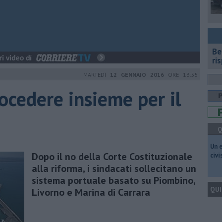
​B
ri
MARTEDÌ
12 GENNAIO 2016
ORE 13:55
rocedere insieme per il
Q
​Un 
Dopo il no della Corte Costituzionale
civ
alla riforma, i sindacati sollecitano un
sistema portuale basato su Piombino,
QUI
Livorno e Marina di Carrara