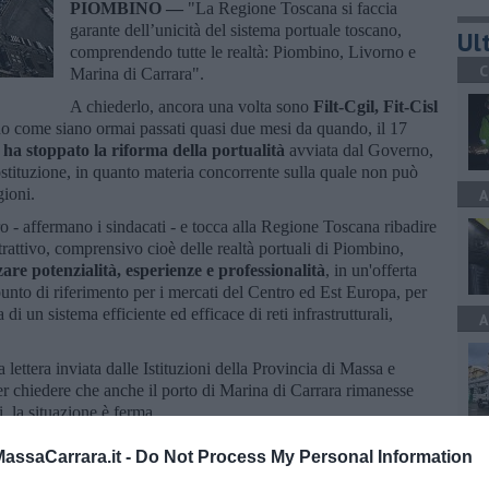
PIOMBINO —
"La Regione Toscana si faccia
garante dell’unicità del sistema portuale toscano,
Ult
comprendendo tutte le realtà: Piombino, Livorno e
C
Marina di Carrara".
A chiederlo, ancora una volta sono
Filt-Cgil, Fit-Cisl
no come siano ormai passati quasi due mesi da quando, il 17
 ha stoppato la riforma della portualità
avviata dal Governo,
ostituzione, in quanto materia concorrente sulla quale non può
gioni.
A
o - affermano i sindacati - e tocca alla Regione Toscana ribadire
trattivo, comprensivo cioè delle realtà portuali di Piombino,
zare potenzialità, esperienze e professionalità
, in un'offerta
unto di riferimento per i mercati del Centro ed Est Europa, per
 di un sistema efficiente ed efficace di reti infrastrutturali,
A
ettera inviata dalle Istituzioni della Provincia di Massa e
per chiedere che anche il porto di Marina di Carrara rimanesse
i, la situazione è ferma.
A
ssaCarrara.it -
Do Not Process My Personal Information