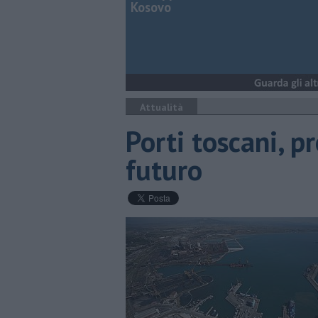
Kosovo
Attualità
Porti toscani, p
futuro