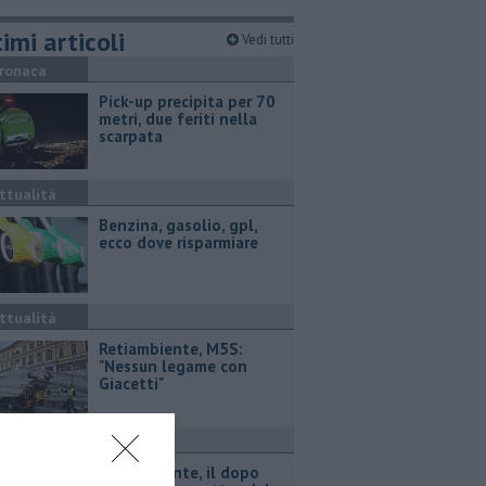
imi articoli
Vedi tutti
ronaca
Pick-up precipita per 70
metri, due feriti nella
scarpata
ttualità
​Benzina, gasolio, gpl,
ecco dove risparmiare
ttualità
Retiambiente, M5S:
"Nessun legame con
Giacetti"
ttualità
Retiambiente, il dopo