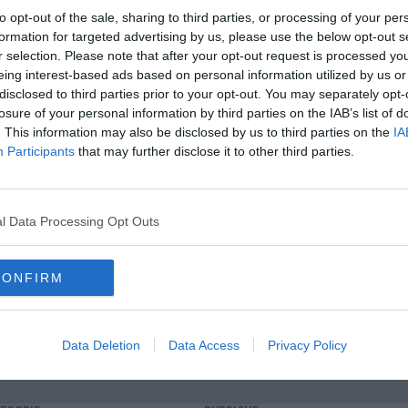
to opt-out of the sale, sharing to third parties, or processing of your per
formation for targeted advertising by us, please use the below opt-out s
oscana iscriviti alla
Newsletter QUInews - ToscanaMedia.
r selection. Please note that after your opt-out request is processed y
amente nella tua casella di posta.
eing interest-based ads based on personal information utilized by us or
disclosed to third parties prior to your opt-out. You may separately opt-
losure of your personal information by third parties on the IAB’s list of
. This information may also be disclosed by us to third parties on the
IA
Participants
that may further disclose it to other third parties.
scani
l Data Processing Opt Outs
sindacato
livorno
marina di carrara
CONFIRM
il
cisl
costituzione
europa centro-orientale
a
Data Deletion
Data Access
Privacy Policy