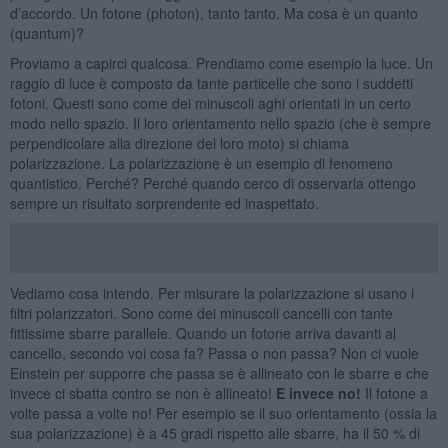
d’accordo. Un fotone (photon), tanto tanto. Ma cosa è un quanto
(quantum)?
Proviamo a capirci qualcosa. Prendiamo come esempio la luce. Un
raggio di luce è composto da tante particelle che sono i suddetti
fotoni. Questi sono come dei minuscoli aghi orientati in un certo
modo nello spazio. Il loro orientamento nello spazio (che è sempre
perpendicolare alla direzione del loro moto) si chiama
polarizzazione. La polarizzazione è un esempio di fenomeno
quantistico. Perché? Perché quando cerco di osservarla ottengo
sempre un risultato sorprendente ed inaspettato.
Vediamo cosa intendo. Per misurare la polarizzazione si usano i
filtri polarizzatori. Sono come dei minuscoli cancelli con tante
fittissime sbarre parallele. Quando un fotone arriva davanti al
cancello, secondo voi cosa fa? Passa o non passa? Non ci vuole
Einstein per supporre che passa se è allineato con le sbarre e che
invece ci sbatta contro se non è allineato!
E invece no!
Il fotone a
volte passa a volte no! Per esempio se il suo orientamento (ossia la
sua polarizzazione) è a 45 gradi rispetto alle sbarre, ha il 50 % di