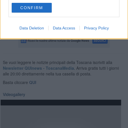
Nel frattempo consoliamoci godendoci lo spettacolo di come è finito
CONFIRM
il Sig. Schrödinger quando il malcapitato felino ha intuito di essere
la cavia del macabro esperimento.
Michele Campisi
Data Deletion
Data Access
Privacy Policy
Se vuoi leggere le notizie principali della Toscana iscriviti alla
Newsletter QUInews - ToscanaMedia.
Arriva gratis tutti i giorni
alle 20:00 direttamente nella tua casella di posta.
Basta cliccare
QUI
Videogallery