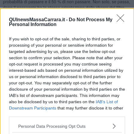
probabilità di passare e il 50 % di non passare. Non solo, se passa,
dopo il passaggio ha la stessa orientazione delle sbarre del filtro.
Ma come ha fatto a passare se non era a allineato? E come mai
QUInewsMassaCarrara.it -
Do Not Process My
dopo lo è? E qui la mente creativa dei fisici ha risposto inventando
Personal Information
la fisica quantistica il cui succo è che il fotone, prima di passare ha
tanti orientamenti diversi allo stesso tempo. E quello che ci mostra
If you wish to opt-out of the sale, sharing to third parties, or
di volta in volta è del tutto casuale.
processing of your personal or sensitive information for
E' un po' come se il nostro amato/a fosse biondo e moro allo
targeted advertising by us, please use the below opt-out
stesso tempo! E ad ogni appuntamento lo vedessimo a
section to confirm your selection. Please note that after your
sorpresa ora biondo ora moro, in modo completamente
opt-out request is processed you may continue seeing
random.
interest-based ads based on personal information utilized by
Oppure come il famoso
gatto di Schrödinger
(uno dei padri
us or personal information disclosed to third parties prior to
fondatori della fisica quantistica)
,
protagonista di un esperimento
your opt-out. You may separately opt-out of the further
quantistico in cui si è trovato ad essere mezzo vivo e mezzo morto,
disclosure of your personal information by third parties on the
o meglio
sia vivo che morto !!!
(si tratta di un esperimento
IAB’s list of downstream participants. This information may
mentale, niente paura!) E se non vi è chiaro come questo sia
also be disclosed by us to third parties on the
IAB’s List of
possibile, non vi preoccupate, è un paradosso che assilla i fisici da
Downstream Participants
that may further disclose it to other
più di mezzo secolo! … E forse ora non siamo nemmeno più così
third parties.
d’accordo su cosa sia un gatto: Se può essere vivo e morto
contemporaneamente, non si potrà certo dire che sia un essere
Personal Data Processing Opt Outs
vivente!