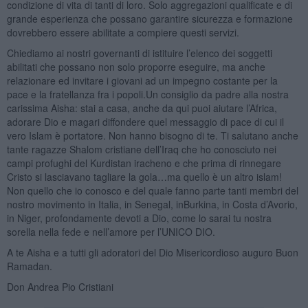
condizione di vita di tanti di loro. Solo aggregazioni qualificate e di
grande esperienza che possano garantire sicurezza e formazione
dovrebbero essere abilitate a compiere questi servizi.
Chiediamo ai nostri governanti di istituire l’elenco dei soggetti
abilitati che possano non solo proporre eseguire, ma anche
relazionare ed invitare i giovani ad un impegno costante per la
pace e la fratellanza fra i popoli.Un consiglio da padre alla nostra
carissima Aisha: stai a casa, anche da qui puoi aiutare l’Africa,
adorare Dio e magari diffondere quel messaggio di pace di cui il
vero Islam è portatore. Non hanno bisogno di te. Ti salutano anche
tante ragazze Shalom cristiane dell’Iraq che ho conosciuto nei
campi profughi del Kurdistan iracheno e che prima di rinnegare
Cristo si lasciavano tagliare la gola…ma quello è un altro islam!
Non quello che io conosco e del quale fanno parte tanti membri del
nostro movimento in Italia, in Senegal, inBurkina, in Costa d’Avorio,
in Niger, profondamente devoti a Dio, come lo sarai tu nostra
sorella nella fede e nell’amore per l’UNICO DIO.
A te Aisha e a tutti gli adoratori del Dio Misericordioso auguro Buon
Ramadan.
Don Andrea Pio Cristiani