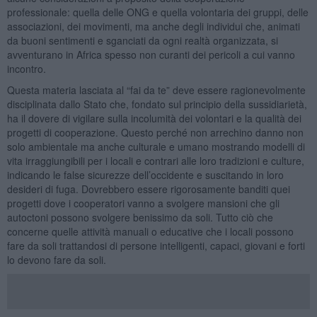
professionale: quella delle ONG e quella volontaria dei gruppi, delle
associazioni, dei movimenti, ma anche degli individui che, animati
da buoni sentimenti e sganciati da ogni realtà organizzata, si
avventurano in Africa spesso non curanti dei pericoli a cui vanno
incontro.
Questa materia lasciata al “fai da te” deve essere ragionevolmente
disciplinata dallo Stato che, fondato sul principio della sussidiarietà,
ha il dovere di vigilare sulla incolumità dei volontari e la qualità dei
progetti di cooperazione. Questo perché non arrechino danno non
solo ambientale ma anche culturale e umano mostrando modelli di
vita irraggiungibili per i locali e contrari alle loro tradizioni e culture,
indicando le false sicurezze dell’occidente e suscitando in loro
desideri di fuga. Dovrebbero essere rigorosamente banditi quei
progetti dove i cooperatori vanno a svolgere mansioni che gli
autoctoni possono svolgere benissimo da soli. Tutto ciò che
concerne quelle attività manuali o educative che i locali possono
fare da soli trattandosi di persone intelligenti, capaci, giovani e forti
lo devono fare da soli.