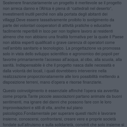
Sostenere finanziariamente un progetto è meritevole se il progetto
non arreca danno e l’Africa è piena di “cattedrali nel deserto”,
investimenti inutili perché non alla portata degli abitanti dei
villaggi.Deve essere tassativamente proibito lo svolgimento da
parte dei volontari cooperatori di attività pratiche o educative
facilmente reperibili in loco per non togliere lavoro ai residenti
almeno che non abbiano una finalità formativa per la quale il Paese
non abbia esperti qualificati o grave carenza di operatori come
nell’ambito sanitario e tecnologico. La progettazione va promossa
solo in vista dello sviluppo scientifico e agronomico dei popoli per
favorire primariamente l’accesso all’acqua, al cibo, alla scuola, alla
sanità. Indispensabile è che il progetto nasca dalle necessità e
dalla volontà dei locali, i quali dovrebbero intervenire nella
realizzazione proporzionatamente alle loro possibilità mettendo a
disposizione terreni, mano d’opera e risorse finanziarie.
Questo coinvolgimento è essenziale affinché l’opera sia avvertita
come propria.Tante piccole associazioni partano animate da buoni
sentimenti, ma ignare dei danni che possono fare con le loro
improvvisazioni e stili di vita, anche sul piano
psicologico.Fondamentale per superare questi rischi è lavorare
insieme, conoscersi, confrontarsi, creare vere e proprie società
fondate sull’altruismo e sulla solidarietà, convinti che solo insieme si