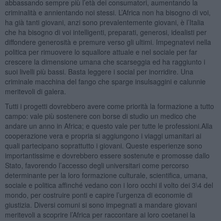
abbassando sempre più l’età dei consumatori, aumentando la
criminalità e annientando noi stessi. L’Africa non ha bisogno di voi,
ha già tanti giovani, anzi sono prevalentemente giovani, è l’Italia
che ha bisogno di voi intelligenti, preparati, generosi, idealisti per
diffondere generosità e premure verso gli ultimi. Impegnatevi nella
politica per rimuovere lo squallore attuale e nel sociale per far
crescere la dimensione umana che scarseggia ed ha raggiunto i
suoi livelli più bassi. Basta leggere i social per inorridire. Una
criminale macchina del fango che sparge insulsaggini e calunnie
meritevoli di galera.
Tutti i progetti dovrebbero avere come priorità la formazione a tutto
campo: vale più sostenere con borse di studio un medico che
andare un anno in Africa; e questo vale per tutte le professioni.Alla
cooperazione vera e propria si aggiungono i viaggi umanitari ai
quali partecipano soprattutto i giovani. Queste esperienze sono
importantissime e dovrebbero essere sostenute e promosse dallo
Stato, favorendo l’accesso degli universitari come percorso
determinante per la loro formazione culturale, scientifica, umana,
sociale e politica affinché vedano con i loro occhi il volto dei 3\4 del
mondo, per costruire ponti e capire l’urgenza di economie di
giustizia. Diversi comuni si sono impegnati a mandare giovani
meritevoli a scoprire l’Africa per raccontare ai loro coetanei la