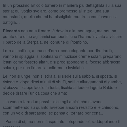
In un prossimo articolo tornerò in maniera più dettagliata sulla sua
storia; qui voglio svelare, come promesso all’inizio, una sua
metastoria, quella che mi ha bisbigliato mentre camminavo sulla
battigia…
Riccarda
non ama il mare, è devota alla montagna, ma non ha
potuto dire di no agli amici camperisti che l’hanno invitata a visitare
il parco della Sterpaia, nel comune di Piombino.
Loro al mattino, a una cert’ora (modo elegante per dire tardi),
vanno in spiaggia, si spalmano minuziose creme solari, preparano
lettini come fossero altari, e si predispongono al focoso abbraccio
solare, per una tintarella uniforme e invidiabile.
Lei non si unge, non si sdraia, si siede sulla sabbia, si sposta, si
risiede e, dopo dieci minuti di sbuffi, soffi e allungamenti di gambe,
si piazza il cappellaccio in testa, fischia al fedele lagotto Baldo e
decide di fare l’unica cosa che ama:
- Io vado a fare due passi – dice agli amici, che stavano
scommettendo su quanto avrebbe ancora resistito e le chiedono,
con un velo di sarcasmo, se pensa di tornare per cena…
- Penso di sì, ma non mi aspettate – risponde lei, raddoppiando il
sarcasmo.