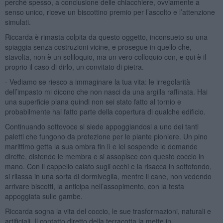
perché spesso, a conclusione delle chiacchiere, ovviamente a
senso unico, riceve un biscottino premio per l’ascolto e l’attenzione
simulati.
Riccarda è rimasta colpita da questo oggetto, inconsueto su una
spiaggia senza costruzioni vicine, e prosegue in quello che,
stavolta, non è un soliloquio, ma un vero colloquio con, e qui è il
proprio il caso di dirlo, un convitato di pietra.
- Vediamo se riesco a immaginare la tua vita: le irregolarità
dell’impasto mi dicono che non nasci da una argilla raffinata. Hai
una superficie piana quindi non sei stato fatto al tornio e
probabilmente hai fatto parte della copertura di qualche edificio.
Continuando sottovoce si siede appoggiandosi a uno dei tanti
paletti che fungono da protezione per le piante pioniere. Un pino
marittimo getta la sua ombra fin lì e lei sospende le domande
dirette, distende le membra e si assopisce con questo coccio in
mano. Con il cappello calato sugli occhi e la risacca in sottofondo,
si rilassa in una sorta di dormiveglia, mentre il cane, non vedendo
arrivare biscotti, la anticipa nell’assopimento, con la testa
appoggiata sulle gambe.
Riccarda sogna la vita del coccio, le sue trasformazioni, naturali e
artificiali. Il contatto diretto della terracotta la mette in