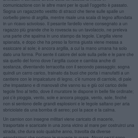
comunicazione con le altre mani per le quali l’oggetto è passato.
Sogna un ragazzetto vestito di stracci che tiene sulle spalle un
corbello pieno di argilla, mentre risale una scala di legno affondata
in un ricavo scivoloso. Il pesante fardello viene consegnato a un
ragazzo più grande che lo rovescia su un tavolaccio, ne preleva
una parte che spalma in uno stampo da tegole. L’argilla viene
spianata, e dopo che ha preso la forma giusta viene messa a
essiccare al sole; è ancora argilla, a cui la mano umana ha solo
dato una forma. Poi sente il calore del sole sulla pelle e le pare che
sia quello del forno dove l’argilla cuoce e cambia anche di
sostanza, diventando terracotta con il secondo passaggio; sogna
quindi un carro carico, trainato da buoi che porta i manufatti a un
cantiere con le impalcature di legno, c’è rumore di carriole, di pale
che impastano e di manovali che vanno su e giù col carico delle
tegole fino al tetto, dove il muratore le dispone in belle file ordinate;
poi c’è pioggia, vento, sole e ancora pioggia, vento, sole, finché
non si sentono delle grandi esplosioni e le tegole saltano per aria
sbriciolate da una bomba di aereo; poi la pace e la calma.
Un camion con insegne militari viene caricato di macerie,
trasportate e scaricate in una zona vicino al mare per costruirci una
strada, che dura solo qualche anno, travolta da diverse
esondazioni che portano le macerie in mare. Alcuni pezzi sono