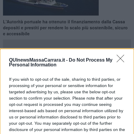
L'Autorità portuale ha ottenuto il finanziamento dalla Cassa
depositi e prestiti per rendere lo scalo più sostenibile, sicuro
e accessibile
QUInewsMassaCarrara.it -
Do Not Process My
Personal Information
CARRARA —
Finanziamento di 21 milioni dalla Cassa depositi e
prestiti (Cdp) all'Autorità di Sistema Portuale del Mar Ligure
If you wish to opt-out of the sale, sharing to third parties, or
Orientale per rendere il porto di Marina di Carrara più sostenibile e
processing of your personal or sensitive information for
più sicuro e per intervenire sul waterfront dell'area portuale: la
targeted advertising by us, please use the below opt-out
notizia arriva oggi ed è un passo avanti consistente nella
section to confirm your selection. Please note that after your
riqualificazione dello scalo apuano.
opt-out request is processed you may continue seeing
Con le risorse in arrivo si prevede di migliorare il porto a livello sia
interest-based ads based on personal information utilized by
funzionale - con qualificazione dell'accessibilità ad esempio - che a
us or personal information disclosed to third parties prior to
livello ambientale così da produrre un riverbero positivo anche sullo
your opt-out. You may separately opt-out of the further
sviluppo dell'indotto commerciale e turistico sul territorio e sul fronte
disclosure of your personal information by third parties on the