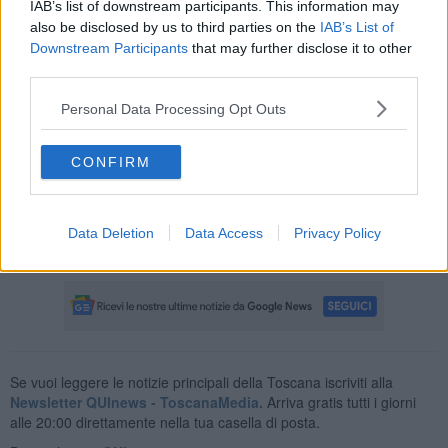
occupazionale.
IAB’s list of downstream participants. This information may
also be disclosed by us to third parties on the
IAB’s List of
Downstream Participants
that may further disclose it to other
third parties.
C'è poi la passeggiata sul mare, in corrispondenza del molo di
Personal Data Processing Opt Outs
ponente, con la nuova piazza ad affaccio diretto sul mare. L'area
circostante il porto vedrà poi interventi di carattere infrastrutturale,
sulla viabilità, e ambientale con inserimento di vegetazione ed
CONFIRM
elementi rocciosi. Intanto il porto di Marina di Carrara cresce: nel
2021 ha visto un incremento del traffico di merci di circa il 32%
sull'anno precedente, con oltre 3,4 milioni di tonnellate
movimentate, mentre il settore container ha superato i 100.000 Teu
Data Deletion
Data Access
Privacy Policy
per la prima volta nella storia del porto.
Se vuoi leggere le notizie principali della Toscana iscriviti alla
Newsletter QUInews - ToscanaMedia.
Arriva gratis tutti i giorni
alle 20:00 direttamente nella tua casella di posta.